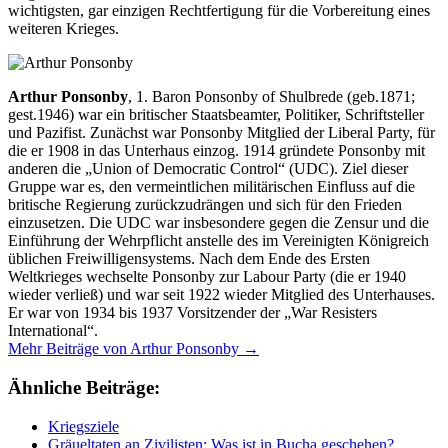
wichtigsten, gar einzigen Rechtfertigung für die Vorbereitung eines
weiteren Krieges.
Arthur Ponsonby
, 1. Baron Ponsonby of Shulbrede (geb.1871;
gest.1946) war ein britischer Staatsbeamter, Politiker, Schriftsteller
und Pazifist. Zunächst war Ponsonby Mitglied der Liberal Party, für
die er 1908 in das Unterhaus einzog. 1914 gründete Ponsonby mit
anderen die „Union of Democratic Control“ (UDC). Ziel dieser
Gruppe war es, den vermeintlichen militärischen Einfluss auf die
britische Regierung zurückzudrängen und sich für den Frieden
einzusetzen. Die UDC war insbesondere gegen die Zensur und die
Einführung der Wehrpflicht anstelle des im Vereinigten Königreich
üblichen Freiwilligensystems. Nach dem Ende des Ersten
Weltkrieges wechselte Ponsonby zur Labour Party (die er 1940
wieder verließ) und war seit 1922 wieder Mitglied des Unterhauses.
Er war von 1934 bis 1937 Vorsitzender der „War Resisters
International“.
Mehr Beiträge von Arthur Ponsonby →
Ähnliche Beiträge:
Kriegsziele
Gräueltaten an Zivilisten: Was ist in Bucha geschehen?