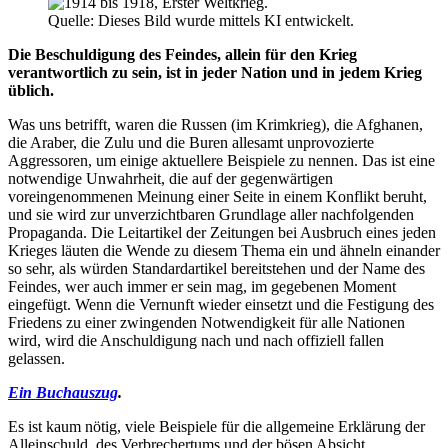
Quelle: Dieses Bild wurde mittels KI entwickelt.
Die Beschuldigung des Feindes, allein für den Krieg
verantwortlich zu sein, ist in jeder Nation und in jedem Krieg
üblich.
Was uns betrifft, waren die Russen (im Krimkrieg), die Afghanen,
die Araber, die Zulu und die Buren allesamt unprovozierte
Aggressoren, um einige aktuellere Beispiele zu nennen. Das ist eine
notwendige Unwahrheit, die auf der gegenwärtigen
voreingenommenen Meinung einer Seite in einem Konflikt beruht,
und sie wird zur unverzichtbaren Grundlage aller nachfolgenden
Propaganda. Die Leitartikel der Zeitungen bei Ausbruch eines jeden
Krieges läuten die Wende zu diesem Thema ein und ähneln einander
so sehr, als würden Standardartikel bereitstehen und der Name des
Feindes, wer auch immer er sein mag, im gegebenen Moment
eingefügt. Wenn die Vernunft wieder einsetzt und die Festigung des
Friedens zu einer zwingenden Notwendigkeit für alle Nationen
wird, wird die Anschuldigung nach und nach offiziell fallen
gelassen.
Ein Buchauszug
.
Es ist kaum nötig, viele Beispiele für die allgemeine Erklärung der
Alleinschuld, des Verbrechertums und der bösen Absicht