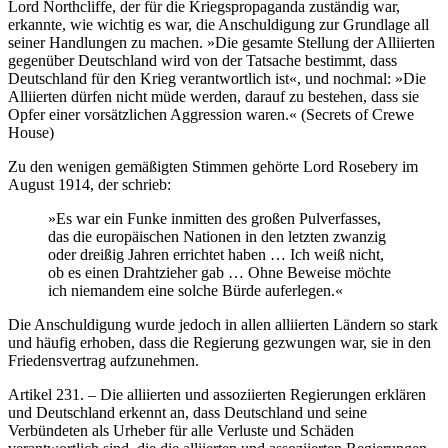
Lord Northcliffe, der für die Kriegspropaganda zuständig war,
erkannte, wie wichtig es war, die Anschuldigung zur Grundlage all
seiner Handlungen zu machen. »Die gesamte Stellung der Alliierten
gegenüber Deutschland wird von der Tatsache bestimmt, dass
Deutschland für den Krieg verantwortlich ist«, und nochmal: »Die
Alliierten dürfen nicht müde werden, darauf zu bestehen, dass sie
Opfer einer vorsätzlichen Aggression waren.« (Secrets of Crewe
House)
Zu den wenigen gemäßigten Stimmen gehörte Lord Rosebery im
August 1914, der schrieb:
»Es war ein Funke inmitten des großen Pulverfasses,
das die europäischen Nationen in den letzten zwanzig
oder dreißig Jahren errichtet haben … Ich weiß nicht,
ob es einen Drahtzieher gab … Ohne Beweise möchte
ich niemandem eine solche Bürde auferlegen.«
Die Anschuldigung wurde jedoch in allen alliierten Ländern so stark
und häufig erhoben, dass die Regierung gezwungen war, sie in den
Friedensvertrag aufzunehmen.
Artikel 231. – Die alliierten und assoziierten Regierungen erklären
und Deutschland erkennt an, dass Deutschland und seine
Verbündeten als Urheber für alle Verluste und Schäden