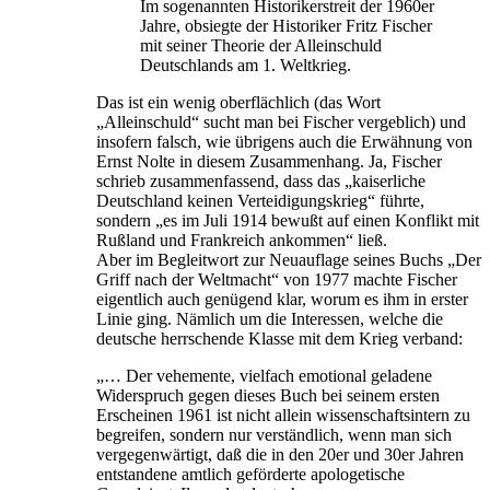
Im sogenannten Historikerstreit der 1960er
Jahre, obsiegte der Historiker Fritz Fischer
mit seiner Theorie der Alleinschuld
Deutschlands am 1. Weltkrieg.
Das ist ein wenig oberflächlich (das Wort
„Alleinschuld“ sucht man bei Fischer vergeblich) und
insofern falsch, wie übrigens auch die Erwähnung von
Ernst Nolte in diesem Zusammenhang. Ja, Fischer
schrieb zusammenfassend, dass das „kaiserliche
Deutschland keinen Verteidigungskrieg“ führte,
sondern „es im Juli 1914 bewußt auf einen Konflikt mit
Rußland und Frankreich ankommen“ ließ.
Aber im Begleitwort zur Neuauflage seines Buchs „Der
Griff nach der Weltmacht“ von 1977 machte Fischer
eigentlich auch genügend klar, worum es ihm in erster
Linie ging. Nämlich um die Interessen, welche die
deutsche herrschende Klasse mit dem Krieg verband:
„… Der vehemente, vielfach emotional geladene
Widerspruch gegen dieses Buch bei seinem ersten
Erscheinen 1961 ist nicht allein wissenschaftsintern zu
begreifen, sondern nur verständlich, wenn man sich
vergegenwärtigt, daß die in den 20er und 30er Jahren
entstandene amtlich geförderte apologetische