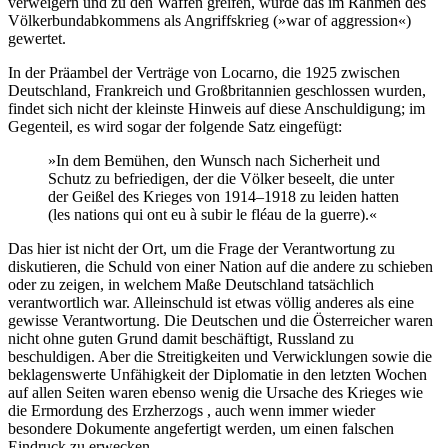
verweigern und zu den Waffen greifen, würde das im Rahmen des
Völkerbundabkommens als Angriffskrieg (»war of aggression«)
gewertet.
In der Präambel der Verträge von Locarno, die 1925 zwischen
Deutschland, Frankreich und Großbritannien geschlossen wurden,
findet sich nicht der kleinste Hinweis auf diese Anschuldigung; im
Gegenteil, es wird sogar der folgende Satz eingefügt:
»In dem Bemühen, den Wunsch nach Sicherheit und
Schutz zu befriedigen, der die Völker beseelt, die unter
der Geißel des Krieges von 1914–1918 zu leiden hatten
(les nations qui ont eu à subir le fléau de la guerre).«
Das hier ist nicht der Ort, um die Frage der Verantwortung zu
diskutieren, die Schuld von einer Nation auf die andere zu schieben
oder zu zeigen, in welchem Maße Deutschland tatsächlich
verantwortlich war. Alleinschuld ist etwas völlig anderes als eine
gewisse Verantwortung. Die Deutschen und die Österreicher waren
nicht ohne guten Grund damit beschäftigt, Russland zu
beschuldigen. Aber die Streitigkeiten und Verwicklungen sowie die
beklagenswerte Unfähigkeit der Diplomatie in den letzten Wochen
auf allen Seiten waren ebenso wenig die Ursache des Krieges wie
die Ermordung des Erzherzogs , auch wenn immer wieder
besondere Dokumente angefertigt werden, um einen falschen
Eindruck zu erwecken.