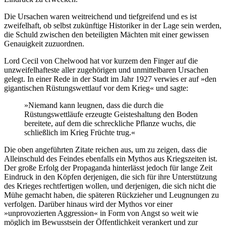
Die Ursachen waren weitreichend und tiefgreifend und es ist
zweifelhaft, ob selbst zukünftige Historiker in der Lage sein werden,
die Schuld zwischen den beteiligten Mächten mit einer gewissen
Genauigkeit zuzuordnen.
Lord Cecil von Chelwood hat vor kurzem den Finger auf die
unzweifelhafteste aller zugehörigen und unmittelbaren Ursachen
gelegt. In einer Rede in der Stadt im Jahr 1927 verwies er auf »den
gigantischen Rüstungswettlauf vor dem Krieg« und sagte:
»Niemand kann leugnen, dass die durch die
Rüstungswettläufe erzeugte Geisteshaltung den Boden
bereitete, auf dem die schreckliche Pflanze wuchs, die
schließlich im Krieg Früchte trug.«
Die oben angeführten Zitate reichen aus, um zu zeigen, dass die
Alleinschuld des Feindes ebenfalls ein Mythos aus Kriegszeiten ist.
Der große Erfolg der Propaganda hinterlässt jedoch für lange Zeit
Eindruck in den Köpfen derjenigen, die sich für ihre Unterstützung
des Krieges rechtfertigen wollen, und derjenigen, die sich nicht die
Mühe gemacht haben, die späteren Rückzieher und Leugnungen zu
verfolgen. Darüber hinaus wird der Mythos vor einer
»unprovozierten Aggression« in Form von Angst so weit wie
möglich im Bewusstsein der Öffentlichkeit verankert und zur