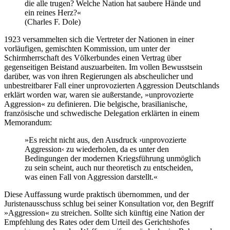
die alle trugen? Welche Nation hat saubere Hände und
ein reines Herz?«
(Charles F. Dole)
1923 versammelten sich die Vertreter der Nationen in einer
vorläufigen, gemischten Kommission, um unter der
Schirmherrschaft des Völkerbundes einen Vertrag über
gegenseitigen Beistand auszuarbeiten. Im vollen Bewusstsein
darüber, was von ihren Regierungen als abscheulicher und
unbestreitbarer Fall einer unprovozierten Aggression Deutschlands
erklärt worden war, waren sie außerstande, »unprovozierte
Aggression« zu definieren. Die belgische, brasilianische,
französische und schwedische Delegation erklärten in einem
Memorandum:
»Es reicht nicht aus, den Ausdruck ›unprovozierte
Aggression‹ zu wiederholen, da es unter den
Bedingungen der modernen Kriegsführung unmöglich
zu sein scheint, auch nur theoretisch zu entscheiden,
was einen Fall von Aggression darstellt.«
Diese Auffassung wurde praktisch übernommen, und der
Juristenausschuss schlug bei seiner Konsultation vor, den Begriff
»Aggression« zu streichen. Sollte sich künftig eine Nation der
Empfehlung des Rates oder dem Urteil des Gerichtshofes