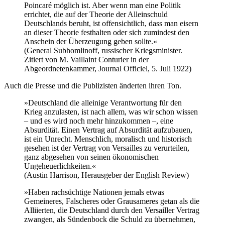
Poincaré möglich ist. Aber wenn man eine Politik
errichtet, die auf der Theorie der Alleinschuld
Deutschlands beruht, ist offensichtlich, dass man eisern
an dieser Theorie festhalten oder sich zumindest den
Anschein der Überzeugung geben sollte.«
(General Subhomlinoff, russischer Kriegsminister.
Zitiert von M. Vaillaint Conturier in der
Abgeordnetenkammer, Journal Officiel, 5. Juli 1922)
Auch die Presse und die Publizisten änderten ihren Ton.
»Deutschland die alleinige Verantwortung für den
Krieg anzulasten, ist nach allem, was wir schon wissen
– und es wird noch mehr hinzukommen –, eine
Absurdität. Einen Vertrag auf Absurdität aufzubauen,
ist ein Unrecht. Menschlich, moralisch und historisch
gesehen ist der Vertrag von Versailles zu verurteilen,
ganz abgesehen von seinen ökonomischen
Ungeheuerlichkeiten.«
(Austin Harrison, Herausgeber der English Review)
»Haben rachsüchtige Nationen jemals etwas
Gemeineres, Falscheres oder Grausameres getan als die
Alliierten, die Deutschland durch den Versailler Vertrag
zwangen, als Sündenbock die Schuld zu übernehmen,