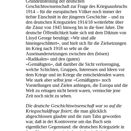
GrundeinsteIlung der deutschen
Geschichtswissenschaft zur Frage des Kriegsausbruchs
1914 – für die europäischen Völker noch immer der
tiefste Einschnitt in der jüngeren Geschichte – und zu
den deutschen Kriegszielen 1914/18 weiterlebte über
die Zäsur von 1945 hinweg bis in die 6oer Jahre. Die
deutsche Öffentlichkeit hatte sich mit dem Diktum von
Lloyd George beruhigt: »Wir sind alle
hineingeschlittert«, und hielt sich für die Zielsetzungen
im Krieg nach 1918 so sehr an die
Auseinandersetzungen zwischen den (bösen)
»Radikalen« und den (guten)
»Gemäßigten«, daß darüber die Sicht verlorenging,
welche Schichten, Gruppen, Interessen und Ideen vor
dem Kriege und im Kriege die entscheidenden waren.
Wie stark aber selbst jene »Gemäßigten« noch
Vorstellungen und Zielen anhingen, die Europa und die
Welt zu ertragen nicht bereit waren, vermochte jene
Zeit noch nicht zu sehen.
Die deutsche Geschichtswissenschaft war so auf die
Kriegsschuldfrage fixiert
, die man glücklich
abgeschlossen glaubte und die zum Tabu geworden
war, daß in der Kontroverse um das Buch sein
eigentlicher Gegenstand: die deutschen Kriegsziele in