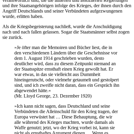
verantwortlich sind, die die alliierten und assoziierten Regierungen
und ihre Staatsangehörigen infolge des Krieges, der ihnen durch den
Angriff Deutschlands und seiner Verbündeten aufgezwungenen
wurde, erlitten haben.
Als die Kriegsbegeisterung nachließ, wurde die Anschuldigung
nach und nach fallen gelassen. Sogar die Staatsmänner selbst zogen
sie zurück.
»Je öfter man die Memoiren und Bücher liest, die in
den verschiedenen Ländern über die Geschehnisse vor
dem 1. August 1914 geschrieben wurden, desto
deutlicher wird, dass zu diesem Zeitpunkt niemand an
der Staatsspitze ernsthaft einen Krieg gewollt hat. Er
war etwas, in das sie vielleicht aus Dummheit
hineingerutscht, oder vielmehr getaumelt und gestolpert
sind, und ich zweifle nicht daran, dass ein Gespräch ihn
abgewendet hätte.«
(Mr. Lloyd George, 23. Dezember 1920)
»Ich kann nicht sagen, dass Deutschland und seine
Verbündeten die Alleinschuld für den Krieg tragen, der
Europa verwüstet hat … Diese Behauptung, die wir
alle während des Krieges machten, wurde damals als
Waffe genutzt; jetzt, wo der Krieg vorbei ist, kann sie
nicht als ernsthaftes Argument dienen … Wenn es