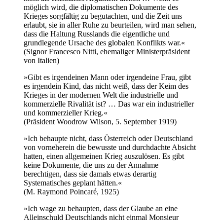
möglich wird, die diplomatischen Dokumente des
Krieges sorgfältig zu begutachten, und die Zeit uns
erlaubt, sie in aller Ruhe zu beurteilen, wird man sehen,
dass die Haltung Russlands die eigentliche und
grundlegende Ursache des globalen Konflikts war.«
(Signor Francesco Nitti, ehemaliger Ministerpräsident
von Italien)
»Gibt es irgendeinen Mann oder irgendeine Frau, gibt
es irgendein Kind, das nicht weiß, dass der Keim des
Krieges in der modernen Welt die industrielle und
kommerzielle Rivalität ist? … Das war ein industrieller
und kommerzieller Krieg.«
(Präsident Woodrow Wilson, 5. September 1919)
»Ich behaupte nicht, dass Österreich oder Deutschland
von vorneherein die bewusste und durchdachte Absicht
hatten, einen allgemeinen Krieg auszulösen. Es gibt
keine Dokumente, die uns zu der Annahme
berechtigen, dass sie damals etwas derartig
Systematisches geplant hätten.«
(M. Raymond Poincaré, 1925)
»Ich wage zu behaupten, dass der Glaube an eine
Alleinschuld Deutschlands nicht einmal Monsieur