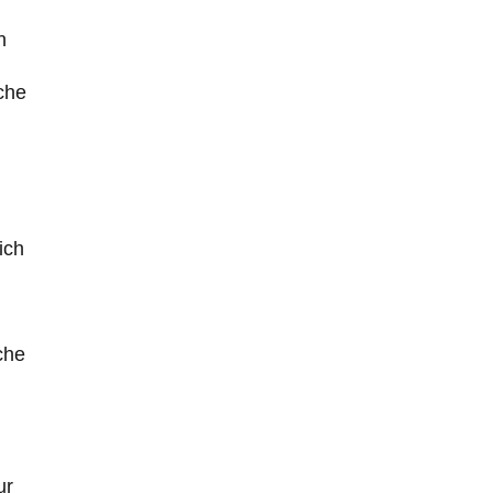
n
sche
ich
che
ur