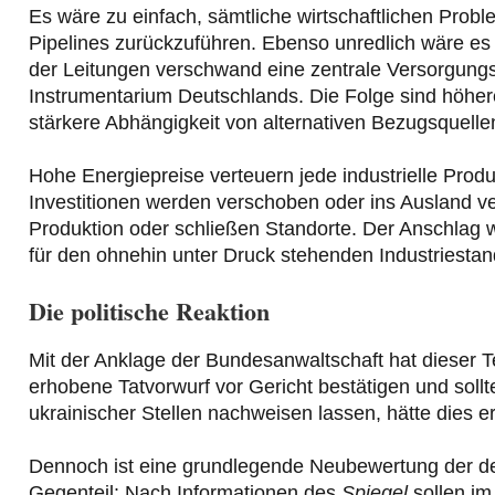
Es wäre zu einfach, sämtliche wirtschaftlichen Prob
Pipelines zurückzuführen. Ebenso unredlich wäre es
der Leitungen verschwand eine zentrale Versorgungs
Instrumentarium Deutschlands. Die Folge sind höher
stärkere Abhängigkeit von alternativen Bezugsquelle
Hohe Energiepreise verteuern jede industrielle Prod
Investitionen werden verschoben oder ins Ausland ver
Produktion oder schließen Standorte. Der Anschlag w
für den ohnehin unter Druck stehenden Industriestan
Die politische Reaktion
Mit der Anklage der Bundesanwaltschaft hat dieser Ter
erhobene Tatvorwurf vor Gericht bestätigen und sollt
ukrainischer Stellen nachweisen lassen, hätte dies e
Dennoch ist eine grundlegende Neubewertung der deu
Gegenteil: Nach Informationen des
Spiegel
sollen i