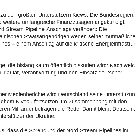
 zu den größten Unterstützern Kiews. Die Bundesregier
t und weitere umfangreiche Finanzzusagen angekündigt.
rd-Stream-Pipeline-Anschlags verändert: Die
rainischen Staatsangehörigen wegen seiner mutmaßlich
nes – einem Anschlag auf die kritische Energieinfrastru
age, die bislang kaum öffentlich diskutiert wird: Nach wel
idarität, Verantwortung und den Einsatz deutscher
er Medienberichte wird Deutschland seine Unterstützu
 hohem Niveau fortsetzen. Im Zusammenhang mit den
eren Milliardenbeträgen die Rede. Damit bleibt Deutsch
nterstützer der Ukraine.
us, dass die Sprengung der Nord-Stream-Pipelines im