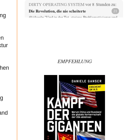
DIRTY OPERATING SYSTEM
vor 8 Stunden zu:
Die Revolution, die nie scheiterte
21
ung
@jjkoeln "Und in der Tat, steiges Problematisieren und
die letzten Winkel analysieren ist nicht hilfreich.…
Bernie
vor 9 Stunden zu:
en
Der Anschlag auf eine Lebenslüge
3
ktur
@Thomas Danke für den hilfreichen Hinweis ;-) Ob
Hamed Abdel-Samad seine Thesen von Ex-US-
Präsident Bush…
EMPFEHLUNG
Klau-Die
vor 9 Stunden zu:
chen
Helmut Schelsky – Der Mann, der den
27
Marxismus überlebte
Er fragte, wem Fabriken gehören. Die Gegenwart zwingt
zu einer anderen Frage: Wer besitzt die…
ng
DIRTY OPERATING SYSTEM
vor 10 Stunden zu:
Morgen kommt der Russe, wir müssen alle
62
sterben!
land
@Russischer Hacker Selbstverständlich gibt es auch in
Russland Propaganda. Das würde ich nicht bestreiten
wollen.…
Ute Plass
vor 11 Stunden zu: