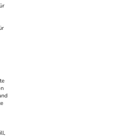
ür
s
ür
te
en
und
te
ll,