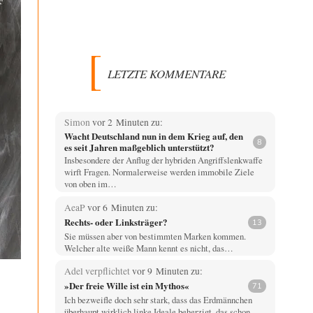
LETZTE KOMMENTARE
Simon
vor 2 Minuten zu:
Wacht Deutschland nun in dem Krieg auf, den
8
es seit Jahren maßgeblich unterstützt?
Insbesondere der Anflug der hybriden Angriffslenkwaffe
wirft Fragen. Normalerweise werden immobile Ziele
von oben im…
AeaP
vor 6 Minuten zu:
Rechts- oder Linksträger?
13
Sie müssen aber von bestimmten Marken kommen.
Welcher alte weiße Mann kennt es nicht, das…
Adel verpflichtet
vor 9 Minuten zu:
»Der freie Wille ist ein Mythos«
71
Ich bezweifle doch sehr stark, dass das Erdmännchen
überhaupt wirklich linke Ideale beherzigt, das schon…