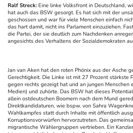
Ralf Streck:
Eine linke Volksfront in Deutschland, w
hat auch das BSW gesorgt. Es hat sich mit der uns
geschossen und war für viele Menschen einfach nich
das hart damit, nicht ins Parlament einzuziehen. Fa
die Partei, der sie deutlich zum Nachdenken anregen s
angesichts des Verhaltens der Sozialdemokraten au
Jan van Aken hat den roten Phönix aus der Asche ge
Gerechtigkeit. Die Linke ist mit 27 Prozent stärkste
gegen rechts gezeigt hat und an jungen Menschen ehr
Medien) und zuhörte. Das BSW hat dieses Potential
allein ostdeutschen Boomern nach dem Mund gerede
Direktkandidaturen, wie bspw. von Sahra Wagenknec
Wahlkampfes statt durch Inhalte mit öffentlich ausg
Korruptionsvorwürfen hervorzutreten. Das gemein
migrantische Wählergruppen vertrieben. Ein Kanzle