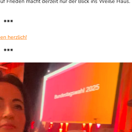
auf Frieden macht derzeit nur der Blick ins Weiße Haus.
***
en herzlich!
***