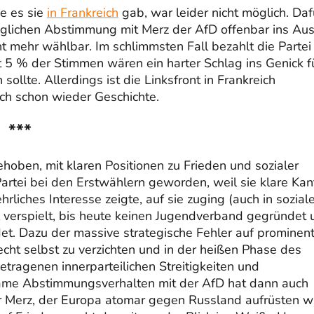
ie es sie
in Frankreich
gab, war leider nicht möglich. Daf
äglichen Abstimmung mit Merz der AfD offenbar ins Au
t mehr wählbar. Im schlimmsten Fall bezahlt die Partei
st 5 % der Stimmen wären ein harter Schlag ins Genick f
ollte. Allerdings ist die Linksfront in Frankreich
ch schon wieder Geschichte.
***
hoben, mit klaren Positionen zu Frieden und sozialer
 Partei bei den Erstwählern geworden, weil sie klare Kan
liches Interesse zeigte, auf sie zuging (auch in sozial
 verspielt, bis heute keinen Jugendverband gegründet 
t. Dazu der massive strategische Fehler auf prominen
ht selbst zu verzichten und in der heißen Phase des
etragenen innerparteilichen Streitigkeiten und
same Abstimmungsverhalten mit der AfD hat dann auch
r Merz, der Europa atomar gegen Russland aufrüsten wi