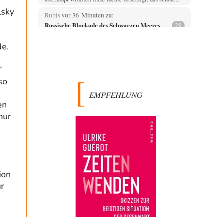
lsky
Rubis
vor 36 Minuten zu:
Russische Blockade des Schwarzen Meeres
29
haben die USA auch Verständnis dafür, wenn sich
Mexiko seine Gebiete auch wieder zurückholt, die…
de.
Urmel von der Murmel
vor 39 Minuten zu:
Die von Selenskij angeordnete 40-Tage-
“
54
Operation hat den Krieg weiter eskaliert
so
Der Tinnef aus dem Onlinehandel von Wildberries
EMPFEHLUNG
brennt einfach sehr gut, da braucht man keine…
en
Wolfgang Wirth
vor 51 Minuten zu:
nur
Helmut Schelsky – Der Mann, der den
31
Marxismus überlebte
@ 1211 Danke für Ihre Hinweise! Vielleicht könnte man
auch noch Piketty erwähnen?!? Bezogen auf…
emil
vor 2 Stunden zu:
From Field to Glass – Bio hochprozentig
7
ion
Zum Nordsee-Whisky geht auch prima ein
r
Matjesbrötchen, ich hab's für euch getestet. Beim
Etikett ist…
DIRTY OPERATING SYSTEM
vor 3 Stunden zu: