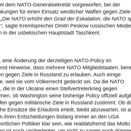
ml dem NATO-Generalsekretär vorgeworfen, bei der
ungen für einen Einsatz westlicher Waffen gegen Ziele
 „Die NATO erhöht den Grad der Eskalation, die NATO sp
“,
sagte Kremlsprecher Dmitri Peskow russischen Medi
n in der usbekischen Hauptstadt Taschkent.
t, eine Änderung der derzeitigen NATO-Policy im
end Hinweise, dass mehrere NATO Mitgliedstaaten, bere
en gegen Ziele in Russland zu erlauben. Auch einige
e, weil sie vom Völkerrecht gedeckt sei. Da die NATO
ie in der Ukraine einen Stellvertreterkrieg gegen
en, ob Washington seine bisherige Policy offiziell aufgi
en gegen militärische Ziele in Russland zustimmt. Ob d
e Einsätze die Erlaubnis erteilt, bleibt abzuwarten, ist 
g in ihren Entscheidungen bislang immer an den USA
tlichen Politiker klar sein, wie realitätsfremd das Motto 
gan ist noch unüberlegter, um nicht zu sagen noch dümm