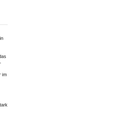
in
das
-
r im
tark