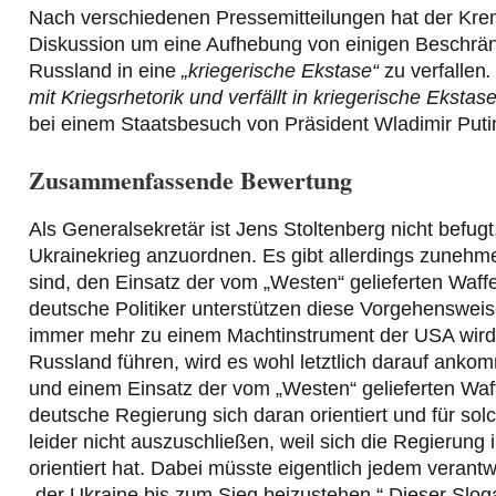
Nach verschiedenen Pressemitteilungen hat der Kre
Diskussion um eine Aufhebung von einigen Beschränk
Russland in eine
„kriegerische Ekstase“
zu verfallen
.
mit Kriegsrhetorik und verfällt in kriegerische Ekstase
bei einem Staatsbesuch von Präsident Wladimir Puti
Zusammenfassende Bewertung
Als Generalsekretär ist Jens Stoltenberg nicht befug
Ukrainekrieg anzuordnen. Es gibt allerdings zunehm
sind, den Einsatz der vom „Westen“ gelieferten Waff
deutsche Politiker unterstützen diese Vorgehensweis
immer mehr zu einem Machtinstrument der USA wird, d
Russland führen, wird es wohl letztlich darauf ankomm
und einem Einsatz der vom „Westen“ gelieferten Waff
deutsche Regierung sich daran orientiert und für solch
leider nicht auszuschließen, weil sich die Regierun
orientiert hat. Dabei müsste eigentlich jedem verantwor
„der Ukraine bis zum Sieg beizustehen.“ Dieser Slo