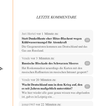
LETZTE KOMMENTARE
Juri Hertel
vor 1 Minute zu:
Statt Dunkelflaute eher Hitze-Blackout wegen
20
Kühlwassermangel für Atomkraft
Die Gasgeneratoren kommen aus Deutschland und das
Gas aus Russland.
Vende
vor 3 Minuten zu:
Russische Blockade des Schwarzen Meeres
33
Hat Roskomnadzor neuerdings die Karten mit den
O-
russischen Raffinerien im russischen Intranet gesperrt?
Vende
vor 20 Minuten zu:
Wacht Deutschland nun in dem Krieg auf, den
51
es seit Jahren maßgeblich unterstützt?
Wie hier wieder alle ganz genau wissen was abgelaufen
ist, gab es in Leipzig ein…
jemp1965
vor 22 Minuten zu: