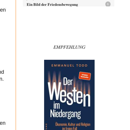
Ein Bild der Friedensbewegung
6
den
@DOS: „Noch Fragen, jemp1965?“ „Nein danke,
DIRTY OPERATING SYSTEM, absolut brillanter
Kommentar, volle Zustimmung!!!“ 👍👍👍
Zack15
vor 1 Stunde zu:
Die Westbank in New York
5
Noch so einer, der viel schwatzt, wenn der Tag lang ist.
EMPFEHLUNG
Etwa die Frage nach…
Artur_C
vor 2 Stunden zu:
Rechts- oder Linksträger?
37
Aber traut euch, mit einer Latzhose rumzulaufen.
nd
Machen sie nicht. Zu geringes Aggressionspotential.
n.
im-vertrauen-gesagt
vor 2 Stunden zu:
Helmut Schelsky – Der Mann, der den
33
Marxismus überlebte
Was man sagen könnte das er die Rolle des Menschen
unterschätzt hat und ihm mehr…
Rubis
vor 3 Stunden zu:
Die von Selenskij angeordnete 40-Tage-
65
Operation hat den Krieg weiter eskaliert
den
Hallo venice im Link unten gibt es einen Screenshot