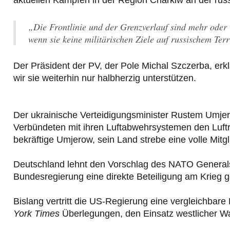
aktuellen Kämpfen in der Region Charkiw an der rus
„Die Frontlinie und der Grenzverlauf sind mehr oder
wenn sie keine militärischen Ziele auf russischem Ter
Der Präsident der PV, der Pole Michal Szczerba, erk
wir sie weiterhin nur halbherzig unterstützen.
Der ukrainische Verteidigungsminister Rustem Umjero
Verbündeten mit ihren Luftabwehrsystemen den Luft
bekräftige Umjerow, sein Land strebe eine volle Mitg
Deutschland lehnt den Vorschlag des NATO Generals
Bundesregierung eine direkte Beteiligung am Krieg 
Bislang vertritt die US-Regierung eine vergleichbare 
York Times
Überlegungen, den Einsatz westlicher Wa