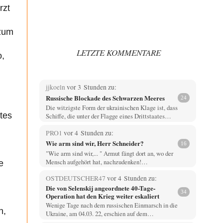
rzt
 zum
LETZTE KOMMENTARE
o,
jjkoeln
vor 3 Stunden zu:
Russische Blockade des Schwarzen Meeres
24
Die witzigste Form der ukrainischen Klage ist, dass
tes
Schiffe, die unter der Flagge eines Drittstaates…
PRO1
vor 4 Stunden zu:
Wie arm sind wir, Herr Schneider?
16
"Wie arm sind wir,... " Armut fängt dort an, wo der
Mensch aufgehört hat, nachzudenken!…
e
OSTDEUTSCHER47
vor 4 Stunden zu:
Die von Selenskij angeordnete 40-Tage-
34
Operation hat den Krieg weiter eskaliert
Wenige Tage nach dem russischen Einmarsch in die
n,
Ukraine, am 04.03. 22, erschien auf dem…