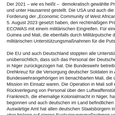
Der 2021 – wie es heißt – demokratisch gewählte P
und unter Hausarrest gestellt. Die USA und auch die 
Forderung der „Economic Community of West African
5. August 2023 gesetzt haben, den rechtmäßigen Prä
ECOWAS mit einem militärischen Eingreifen. Für eine
Guinea und Mali, die ebenfalls durch Militärputsche 
militärischen Unterstützungsmaßnahmen für die Putsc
Die EU und auch Deutschland stoppten alle Unterst
unübersichtlich, dass sich das Personal der Deutsc
in Niger zurückgezogen hat. Die Bundeswehr betreibt
Drehkreuz für die Versorgung deutscher Soldaten in 
Bundeswehrangehörigen im benachbarten Mali, die 
Mission im Einsatz waren. Die Operation in Mali soll
Rückverlegung von Personal über den Luftwaffenstüt
Frankreich, die ehemalige Kolonialmacht in Niger, ha
begonnen und auch deutschen im Land befindlichen Zi
Auswärtige Amt hat allen deutschen Staatsbürgern 
aber bislang auf eigene Evakuierungsmaßnahmen ver