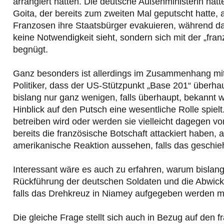
arrangiert hatten. Die deutsche Außenministerin hatt
Goita, der bereits zum zweiten Mal geputscht hatte, 
Franzosen ihre Staatsbürger evakuieren, während da
keine Notwendigkeit sieht, sondern sich mit der „fr
begnügt.
Ganz besonders ist allerdings im Zusammenhang mit
Politiker, dass der US-Stützpunkt „Base 201“ überhaup
bislang nur ganz wenigen, falls überhaupt, bekannt 
Hinblick auf den Putsch eine wesentliche Rolle spielt
betreiben wird oder werden sie vielleicht dagegen vo
bereits die französische Botschaft attackiert haben,
amerikanische Reaktion aussehen, falls das geschie
Interessant wäre es auch zu erfahren, warum bislan
Rückführung der deutschen Soldaten und die Abwicklu
falls das Drehkreuz in Niamey aufgegeben werden m
Die gleiche Frage stellt sich auch in Bezug auf den f