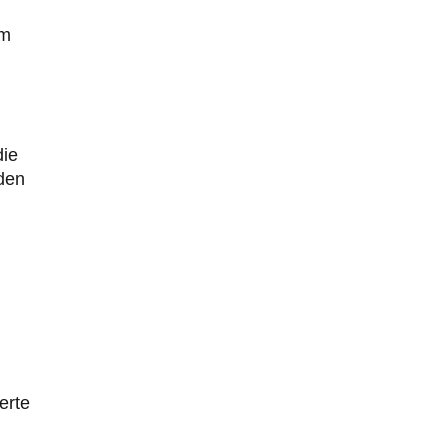
em
die
 den
erte