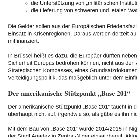
die Unterstützung von „militärischen Instit
die Lieferung von schweren und letalen Waff
Die Gelder sollen aus der Europäischen Friedensfa
Einsatz in Krisenregionen. Daraus werden derzeit a
mitfinanziert.
In Brüssel heißt es dazu, die Europäer dürften neben
Sicherheit Europas bedrohen können, nicht aus den 
Strategischen Kompasses, eines Grundsatzdokuments
Verteidigungspolitik, das maßgeblich unter dem Einf
Der amerikanische Stützpunkt „Base 201“
Der amerikanische Stützpunkt „Base 201“ taucht in d
überhaupt nicht auf, irgendwie so, als gäbe es ihn nic
Mit dem Bau von „Base 201“ wurde 2014/2015 in Nige
der Stadt Agadez in Zentral-Niger einsatzbereit. Aktue