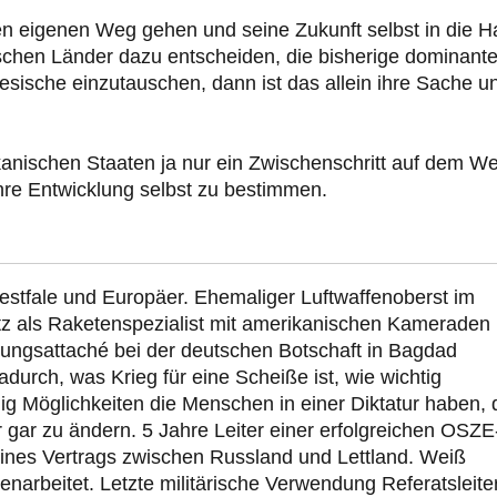
nen eigenen Weg gehen und seine Zukunft selbst in die 
ischen Länder dazu entscheiden, die bisherige dominant
esische einzutauschen, dann ist das allein ihre Sache u
rikanischen Staaten ja nur ein Zwischenschritt auf dem W
hre Entwicklung selbst zu bestimmen.
estfale und Europäer. Ehemaliger Luftwaffenoberst im
tz als Raketenspezialist mit amerikanischen Kameraden 
ungsattaché bei der deutschen Botschaft in Bagdad
durch, was Krieg für eine Scheiße ist, wie wichtig
g Möglichkeiten die Menschen in einer Diktatur haben, 
 gar zu ändern. 5 Jahre Leiter einer erfolgreichen OSZE
eines Vertrags zwischen Russland und Lettland. Weiß
rbeitet. Letzte militärische Verwendung Referatsleite