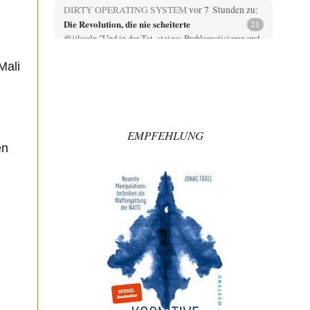
DIRTY OPERATING SYSTEM
vor 7 Stunden zu:
Die Revolution, die nie scheiterte
21
@jjkoeln "Und in der Tat, steiges Problematisieren und
die letzten Winkel analysieren ist nicht hilfreich.…
Mali
Bernie
vor 7 Stunden zu:
Der Anschlag auf eine Lebenslüge
3
@Thomas Danke für den hilfreichen Hinweis ;-) Ob
Hamed Abdel-Samad seine Thesen von Ex-US-
Präsident Bush…
EMPFEHLUNG
Klau-Die
vor 8 Stunden zu:
en
Helmut Schelsky – Der Mann, der den
27
Marxismus überlebte
Er fragte, wem Fabriken gehören. Die Gegenwart zwingt
zu einer anderen Frage: Wer besitzt die…
DIRTY OPERATING SYSTEM
vor 9 Stunden zu:
Morgen kommt der Russe, wir müssen alle
62
sterben!
@Russischer Hacker Selbstverständlich gibt es auch in
Russland Propaganda. Das würde ich nicht bestreiten
wollen.…
Ute Plass
vor 10 Stunden zu: