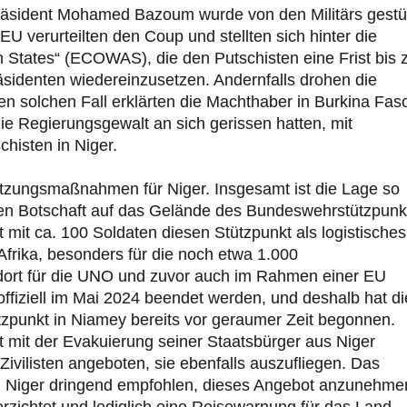
räsident Mohamed Bazoum wurde von den Militärs gestü
EU verurteilten den Coup und stellten sich hinter die
 States“ (ECOWAS), die den Putschisten eine Frist bis
sidenten wiedereinzusetzen. Andernfalls drohen die
n solchen Fall erklärten die Machthaber in Burkina Fas
die Regierungsgewalt an sich gerissen hatten, mit
histen in Niger.
ützungsmaßnahmen für Niger. Insgesamt ist die Lage so
hen Botschaft auf das Gelände des Bundeswehrstützpunk
 mit ca. 100 Soldaten diesen Stützpunkt als logistisches
Afrika, besonders für die noch etwa 1.000
dort für die UNO und zuvor auch im Rahmen einer EU
 offiziell im Mai 2024 beendet werden, und deshalb hat di
zpunkt in Niamey bereits vor geraumer Zeit begonnen.
t mit der Evakuierung seiner Staatsbürger aus Niger
vilisten angeboten, sie ebenfalls auszufliegen. Das
in Niger dringend empfohlen, dieses Angebot anzunehme
zichtet und lediglich eine Reisewarnung für das Land