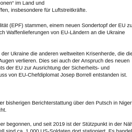
utionen“ im Land und
en, insbesondere für Luftstreitkräfte.
zilität (EPF) stammen, einem neuen Sondertopf der EU 
uch Waffenlieferungen von EU-Ländern an die Ukraine
 der Ukraine die anderen weltweiten Krisenherde, die di
Augen verlieren. Dies sei auch der Anspruch des neuen
 der EU zur Ausrichtung der Sicherheits- und
luss von EU-Chefdiplomat Josep Borrell entstanden ist.
er bisherigen Berichterstattung über den Putsch in Niger
ht.
r begonnen, und seit 2019 ist der Stützpunkt in der Nä
ll sind ca. 1.000 US-Soldaten dort stationiert. Es handel