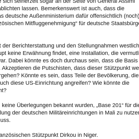
e sich seinerzeit sogar an der Seite von General Assimi
ablichten lassen. Bemerkenswert ist auch, dass die
s deutsche Außenministerium dafür offensichtlich (noch
anzösischen Mitfluggenehmigung“ für deutsche Staatsbürg
 der Berichterstattung und den Stellungnahmen westlic
t keine Erwähnung findet, eine Installation, die vermutl
war. Dabei könnte es doch durchaus sein, dass die Basis
. Akzeptieren die Putschisten, dass dieser Stützpunkt we
rgehen? Könnte es sein, dass Teile der Bevölkerung, die
 auch diese US-Einrichtung angreifen? Wie könnte die
ht?
g keine Überlegungen bekannt wurden, „Base 201“ für di
ng der deutschen Militäreinrichtungen in Mali zu nutze
uss.
ranzösischen Stützpunkt Dirkou in Niger.