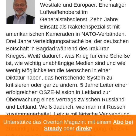
Westfale und Europäer. Ehemaliger
Luftwaffenoberst im
Generalstabsdienst. Zehn Jahre
Einsatz als Raketenspezialist mit
amerikanischen Kameraden in NATO-Verbänden.
Drei Jahre Verteidigungsattaché bei der deutschen
Botschaft in Bagdad während des Irak-Iran
Krieges. Weiß dadurch, was Krieg für eine Scheiße
ist, wie wichtig unabhängige Medien sind und wie
wenig Möglichkeiten die Menschen in einer
Diktatur haben, das herrschende System zu
kritisieren oder gar zu ändern. 5 Jahre Leiter einer
erfolgreichen OSZE-Mission in Lettland zur
Überwachung eines Vertrags zwischen Russland
und Lettland. Weiß dadurch, wie man mit Russen
zusammenarbeitet. Letzte militärische Verwendung
Referatsleiter im Verteidigungsministerium,
Unterstütze das Overton Magazin: mit einem
Abo bei
Steady
oder
direkt
!
zuständig u.a. für die Landesverteidigung, die zivil-
militärische Zusammenarbeit und die