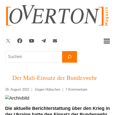
Zum
Inhalt
springen
Twitter
Facebook
YouTube
Telegram
Newsletter
Suchen
Der Mali-Einsatz der Bundeswehr
26. August 2022
Jürgen Hübschen
7 Kommentare
Die aktuelle Berichterstattung über den Krieg in
der Ukraine hatte den Einsatz der Bundeswehr