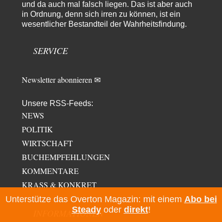
und da auch mal falsch liegen. Das ist aber auch
Zack15
vor 1 Tag zu:
in Ordnung, denn sich irren zu können, ist ein
Leihmutterschaft als Zweig des Transhumanismus
34
wesentlicher Bestandteil der Wahrheitsfindung.
Spahn ist an seiner offensichtlichen kognitiven Dissonanz gescheitert,
und weil Viele in seiner Partei auf…
SERVICE
Newsletter abonnieren ✉
Unsere RSS-Feeds:
NEWS
POLITIK
WIRTSCHAFT
BUCHEMPFEHLUNGEN
KOMMENTARE
KRASS & KONKRET
Unterstütze das Overton Magazin: mit einem
Abo bei
Steady
oder
direkt
!
INFORMATIONEN