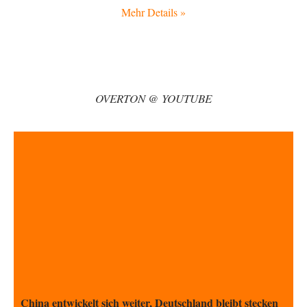
From Field to Glass – Bio hochprozentig
Mehr Details »
6
statt Kaffeefahrten in die Lüneburger Heide bald Einschiffungen ab
Ostende zur Abfüllung mit Whiksy samt…
Stefan M
vor 9 Stunden zu:
Masseninvasion von Ceuta: Ein organisierter Angriff
3
Ja ja, das ist der Fluch der schönen neuen Smartphone-Zeit. Einer ruft und
OVERTON @ YOUTUBE
Zehntausende dackeln…
Adel verpflichtet
vor 11 Stunden zu:
»Der freie Wille ist ein Mythos«
70
Vielen Dank, hatte ich nicht auf dem Schirm, weil ich ihn nicht mehr
lese. Beweist…
garno
vor 13 Stunden zu:
Absurde Debatte um Ceuta-„Invasion“ durch Marokko
28
vertieft EU-Spaltung
Gratuliere, du hast erkannt wer hier der Bösewicht ist. Dann kann es ja
gar nicht…
Schattenland
vor 14 Stunden zu:
Unkabarettistische Anstalten
1
Dem schließe ich mich 100 pro an - das deutsche politische Kabarett ist
tot (Lisa…
China entwickelt sich weiter, Deutschland bleibt stecken