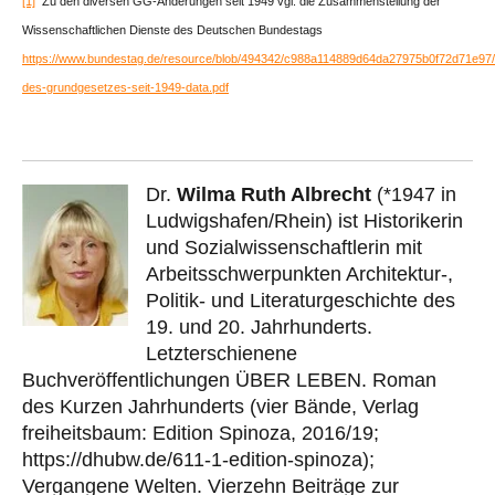
[1]
Zu den diversen GG-Änderungen seit 1949 vgl. die Zusammenstellung der
Wissenschaftlichen Dienste des Deutschen Bundestags
https://www.bundestag.de/resource/blob/494342/c988a114889d64da27975b0f72d71e97
des-grundgesetzes-seit-1949-data.pdf
Dr.
Wilma Ruth Albrecht
(*1947 in
Ludwigshafen/Rhein) ist Historikerin
und Sozialwissenschaftlerin mit
Arbeitsschwerpunkten Architektur-,
Politik- und Literaturgeschichte des
19. und 20. Jahrhunderts.
Letzterschienene
Buchveröffentlichungen ÜBER LEBEN. Roman
des Kurzen Jahrhunderts (vier Bände, Verlag
freiheitsbaum: Edition Spinoza, 2016/19;
https://dhubw.de/611-1-edition-spinoza);
Vergangene Welten. Vierzehn Beiträge zur