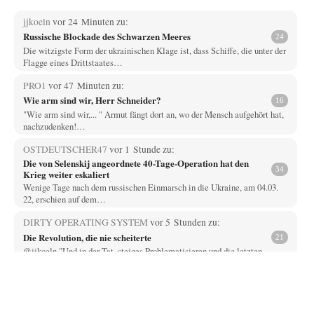
jjkoeln
vor 24 Minuten zu:
Russische Blockade des Schwarzen Meeres
24
Die witzigste Form der ukrainischen Klage ist, dass Schiffe, die unter der
Flagge eines Drittstaates…
PRO1
vor 47 Minuten zu:
Wie arm sind wir, Herr Schneider?
16
"Wie arm sind wir,... " Armut fängt dort an, wo der Mensch aufgehört hat,
nachzudenken!…
OSTDEUTSCHER47
vor 1 Stunde zu:
Die von Selenskij angeordnete 40-Tage-Operation hat den
34
Krieg weiter eskaliert
Wenige Tage nach dem russischen Einmarsch in die Ukraine, am 04.03.
22, erschien auf dem…
DIRTY OPERATING SYSTEM
vor 5 Stunden zu:
Die Revolution, die nie scheiterte
21
@jjkoeln "Und in der Tat, steiges Problematisieren und die letzten
Winkel analysieren ist nicht hilfreich.…
Bernie
vor 5 Stunden zu:
Der Anschlag auf eine Lebenslüge
3