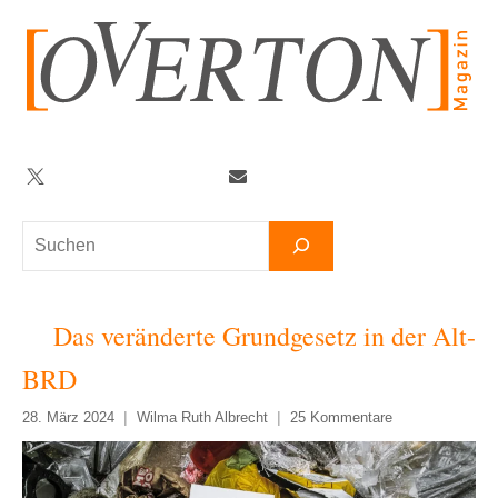
Zum
Inhalt
springen
Twitter
Facebook
YouTube
Telegram
Newsletter
Suchen
Das veränderte Grundgesetz in der Alt-
BRD
28. März 2024
Wilma Ruth Albrecht
25 Kommentare