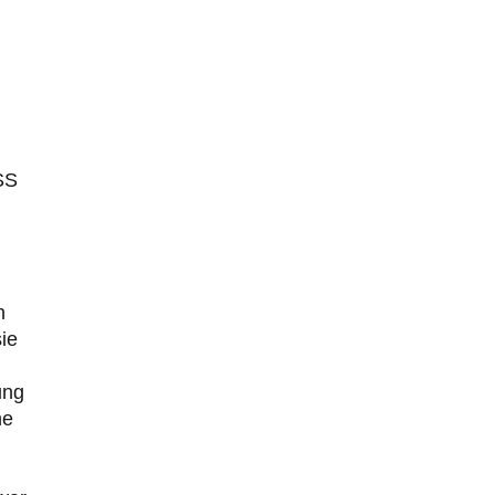
SS
n
sie
ung
ne