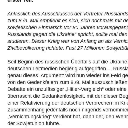
erster Teil.
Anlässlich des Ausschlusses der Vertreter Russlands
zum 8./9. Mai empfiehlt es sich, sich nochmals mit 
sowjetischen Einmarsch vor 80 Jahren vorausgegang
Russlands gegen die Ukraine“ spricht, sollte mal de
studieren. Dieser Krieg war von Anfang an als Vernic
Zivilbevölkerung richtete. Fast 27 Millionen Sowjetbü
Seit Beginn des russischen Überfalls auf die Ukrain
deutschen Leitmedien begierig aufgegriffen –, Russl
genau dieses ‚Argument‘ wird nun wieder ins Feld ge
von den Gedenkfeiern zum 8./9. Mai auszuschließen.) 
Debatte ein unzulässiger „Hitler-Vergleich“ oder eine
überrascht die Gedankenlosigkeit, mit der dieser Beg
einer Relativierung der deutschen Verbrechen im Kr
Zusammenhang jedenfalls noch nirgends vernommen.
„Vernichtungskrieg“ verdient hat, dann der, den We
der Sowjetunion führte.