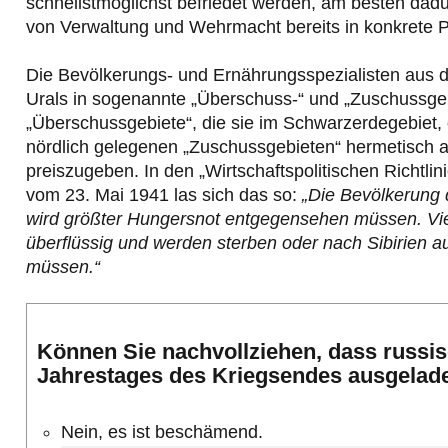
schnellstmöglichst befriedet werden, am besten dadu
von Verwaltung und Wehrmacht bereits in konkrete Plä
Die Bevölkerungs- und Ernährungsspezialisten aus d
Urals in sogenannte „Überschuss-“ und „Zuschussgebi
„Überschussgebiete“, die sie im Schwarzerdegebiet
nördlich gelegenen „Zuschussgebieten“ hermetisch 
preiszugeben. In den „Wirtschaftspolitischen Richtlin
vom 23. Mai 1941 las sich das so:
„Die Bevölkerung d
wird größter Hungersnot entgegensehen müssen. Vie
überflüssig und werden sterben oder nach Sibirien a
müssen.“
Können Sie nachvollziehen, dass russisc
Jahrestages des Kriegsendes ausgelad
Nein, es ist beschämend.