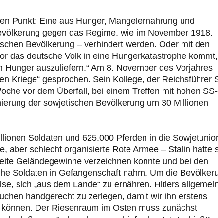
f den Punkt: Eine aus Hunger, Mangelernährung und
Bevölkerung gegen das Regime, wie im November 1918,
etischen Bevölkerung – verhindert werden. Oder mit den
or das deutsche Volk in eine Hungerkatastrophe kommt,
m Hunger auszuliefern.“ Am 8. November des Vorjahres
gen Kriege“ gesprochen. Sein Kollege, der Reichsführer 
Woche vor dem Überfall, bei einem Treffen mit hohen SS-
mierung der sowjetischen Bevölkerung um 30 Millionen
illionen Soldaten und 625.000 Pferden in die Sowjetunio
e, aber schlecht organisierte Rote Armee – Stalin hatte 
weite Geländegewinne verzeichnen konnte und bei den
che Soldaten in Gefangenschaft nahm. Um die Bevölker
ise, sich „aus dem Lande“ zu ernähren. Hitlers allgemei
chen handgerecht zu zerlegen, damit wir ihn erstens
en können. Der Riesenraum im Osten muss zunächst