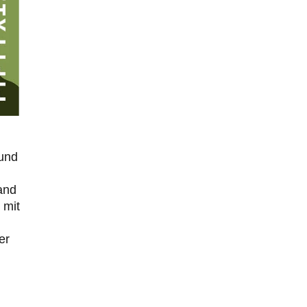
ratzefatz
vor 23 Stunden zu:
Klimalüge und Klimadiktatur?
22
Es gibt genau zwei Faktoren, die für unser Klima
(eigentlich: die Klimata der verschiedenen
Klimazonen)…
arth_
vor 1 Tag zu:
Sollte Bundeswehrwerbung verboten werden?
33
Nr. 6 halte ich für thematisch verfehlt. Unabhängig
davon wie man zu Saudibarbarien oder der…
W. Heines
vor 1 Tag zu:
 und
Junglöwen des Kalifats
3
Vielen Dank an die Autoren des Artikels dafür, daß sie
die Situation einer Ethnie beleuchten,…
and
 mit
Zack15
vor 1 Tag zu:
Leihmutterschaft als Zweig des
34
Transhumanismus
er
Spahn ist an seiner offensichtlichen kognitiven
Dissonanz gescheitert, und weil Viele in seiner Partei
auf…