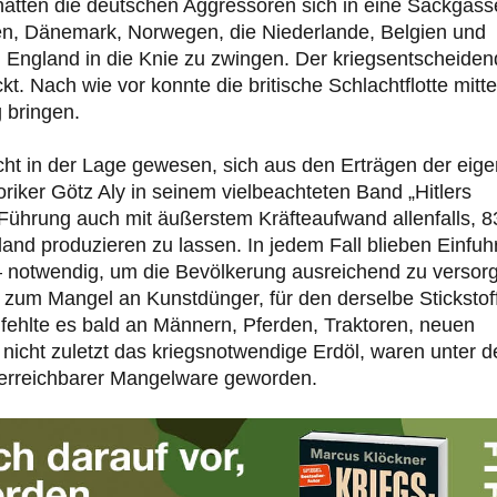
hatten die deutschen Aggressoren sich in eine Sackgass
olen, Dänemark, Norwegen, die Niederlande, Belgien und
, England in die Knie zu zwingen. Der kriegsentscheide
t. Nach wie vor konnte die britische Schlachtflotte mitte
 bringen.
ht in der Lage gewesen, sich aus den Erträgen der eig
riker Götz Aly in seinem vielbeachteten Band „Hitlers
-Führung auch mit äußerstem Kräfteaufwand allenfalls, 8
and produzieren zu lassen. In jedem Fall blieben Einfuh
 – notwendig, um die Bevölkerung ausreichend zu versor
ig zum Mangel an Kunstdünger, für den derselbe Stickstof
 fehlte es bald an Männern, Pferden, Traktoren, neuen
d nicht zuletzt das kriegsnotwendige Erdöl, waren unter 
 erreichbarer Mangelware geworden.