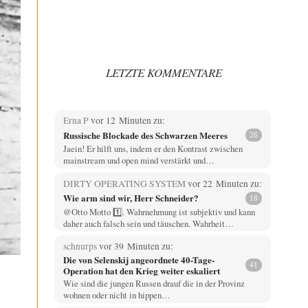
LETZTE KOMMENTARE
Erna P
vor 12 Minuten zu:
Russische Blockade des Schwarzen Meeres
26
Jaein! Er hilft uns, indem er den Kontrast zwischen
mainstream und open mind verstärkt und…
DIRTY OPERATING SYSTEM
vor 22 Minuten zu:
Wie arm sind wir, Herr Schneider?
18
@Otto Motto 1️⃣. Wahrnehmung ist subjektiv und kann
daher auch falsch sein und täuschen. Wahrheit…
schnurps
vor 39 Minuten zu:
Die von Selenskij angeordnete 40-Tage-
41
Operation hat den Krieg weiter eskaliert
Wie sind die jungen Russen drauf die in der Provinz
wohnen oder nicht in hippen…