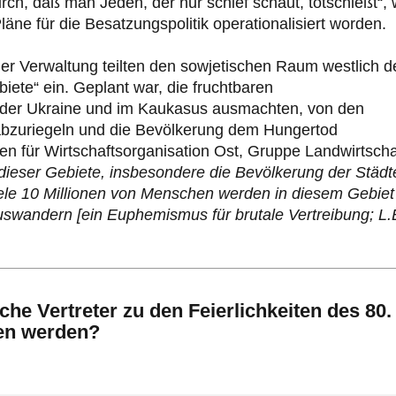
rch, daß man Jeden, der nur schief schaut, totschießt“, 
ne für die Besatzungspolitik operationalisiert worden.
er Verwaltung teilten den sowjetischen Raum westlich d
ete“ ein. Geplant war, die fruchtbaren
, der Ukraine und im Kaukasus ausmachten, von den
abzuriegeln und die Bevölkerung dem Hungertod
ien für Wirtschaftsorganisation Ost, Gruppe Landwirtscha
ieser Gebiete, insbesondere die Bevölkerung der Städt
le 10 Millionen von Menschen werden in diesem Gebiet
uswandern [ein Euphemismus für brutale Vertreibung; L.
he Vertreter zu den Feierlichkeiten des 80.
en werden?