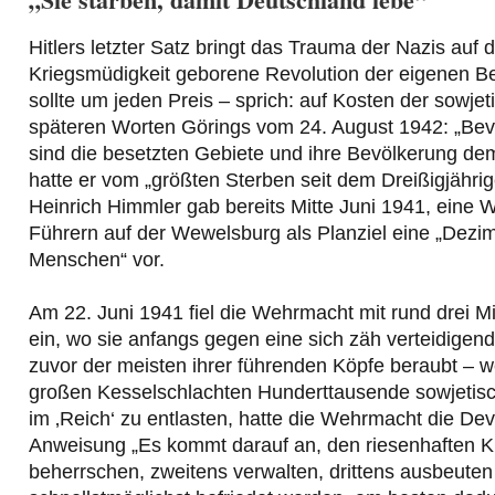
Hitlers letzter Satz bringt das Trauma der Nazis au
Kriegsmüdigkeit geborene Revolution der eigenen 
sollte um jeden Preis – sprich: auf Kosten der sowj
späteren Worten Görings vom 24. August 1942: „Bev
sind die besetzten Gebiete und ihre Bevölkerung de
hatte er vom „größten Sterben seit dem Dreißigjähri
Heinrich Himmler gab bereits Mitte Juni 1941, eine 
Führern auf der Wewelsburg als Planziel eine „Dezi
Menschen“ vor.
Am 22. Juni 1941 fiel die Wehrmacht mit rund drei M
ein, wo sie anfangs gegen eine sich zäh verteidigend
zuvor der meisten ihrer führenden Köpfe beraubt – 
großen Kesselschlachten Hunderttausende sowjetis
im ‚Reich‘ zu entlasten, hatte die Wehrmacht die Dev
Anweisung „Es kommt darauf an, den riesenhaften Ku
beherrschen, zweitens verwalten, drittens ausbeut