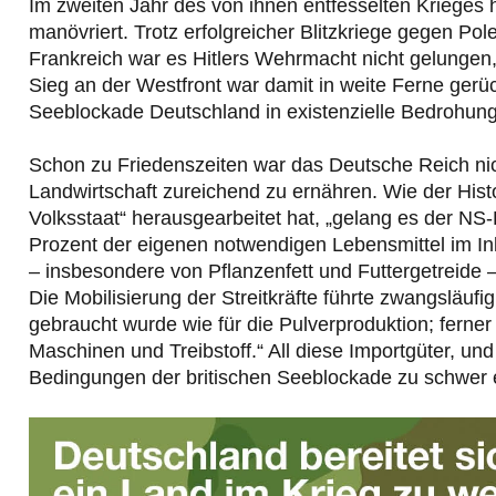
Im zweiten Jahr des von ihnen entfesselten Krieges 
manövriert. Trotz erfolgreicher Blitzkriege gegen P
Frankreich war es Hitlers Wehrmacht nicht gelungen
Sieg an der Westfront war damit in weite Ferne gerück
Seeblockade Deutschland in existenzielle Bedrohung
Schon zu Friedenszeiten war das Deutsche Reich nic
Landwirtschaft zureichend zu ernähren. Wie der Histo
Volksstaat“ herausgearbeitet hat, „gelang es der NS
Prozent der eigenen notwendigen Lebensmittel im Inl
– insbesondere von Pflanzenfett und Futtergetreide
Die Mobilisierung der Streitkräfte führte zwangsläuf
gebraucht wurde wie für die Pulverproduktion; ferner
Maschinen und Treibstoff.“ All diese Importgüter, un
Bedingungen der britischen Seeblockade zu schwer