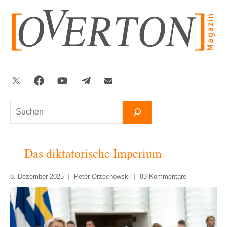
Zum
Inhalt
springen
Twitter
Facebook
YouTube
Telegram
Newsletter
Suchen
Das diktatorische Imperium
8. Dezember 2025
Peter Orzechowski
83 Kommentare