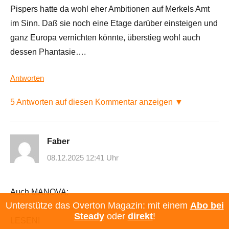
Pispers hatte da wohl eher Ambitionen auf Merkels Amt
im Sinn. Daß sie noch eine Etage darüber einsteigen und
ganz Europa vernichten könnte, überstieg wohl auch
dessen Phantasie….
Antworten
5 Antworten auf diesen Kommentar anzeigen ▼
Faber
08.12.2025 12:41 Uhr
Auch MANOVA:
Unterstütze das Overton Magazin: mit einem
Abo bei
https://www.manova.news/artikel/das-vierte-reich
Steady
oder
direkt
!
LESEN!