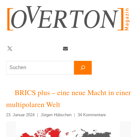
Zum
Inhalt
springen
Twitter
Facebook
YouTube
Telegram
Newsletter
Suchen
BRICS plus – eine neue Macht in einer
multipolaren Welt
23. Januar 2024
Jürgen Hübschen
34 Kommentare