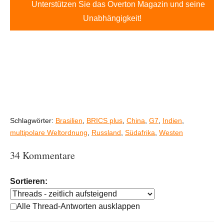
Unterstützen Sie das Overton Magazin und seine
Unabhängigkeit!
Schlagwörter:
Brasilien
,
BRICS plus
,
China
,
G7
,
Indien
,
multipolare Weltordnung
,
Russland
,
Südafrika
,
Westen
34 Kommentare
Sortieren:
Alle Thread-Antworten ausklappen