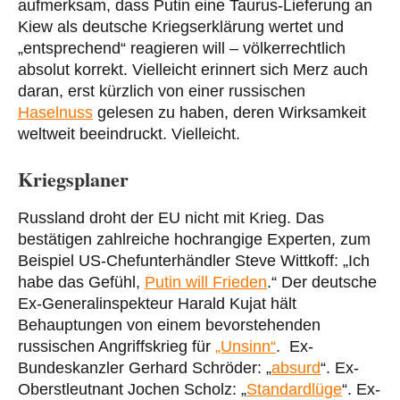
aufmerksam, dass Putin eine Taurus-Lieferung an
Kiew als deutsche Kriegserklärung wertet und
„entsprechend“ reagieren will – völkerrechtlich
absolut korrekt. Vielleicht erinnert sich Merz auch
daran, erst kürzlich von einer russischen
Haselnuss
gelesen zu haben, deren Wirksamkeit
weltweit beeindruckt. Vielleicht.
Kriegsplaner
Russland droht der EU nicht mit Krieg. Das
bestätigen zahlreiche hochrangige Experten, zum
Beispiel US-Chefunterhändler Steve Wittkoff: „Ich
habe das Gefühl,
Putin will Frieden
.“ Der deutsche
Ex-Generalinspekteur Harald Kujat hält
Behauptungen von einem bevorstehenden
russischen Angriffskrieg für
„Unsinn“
. Ex-
Bundeskanzler Gerhard Schröder: „
absurd
“. Ex-
Oberstleutnant Jochen Scholz: „
Standardlüge
“. Ex-