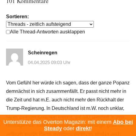
101 Kommentare
Sortieren:
Alle Thread-Antworten ausklappen
Scheinregen
04.04.2025 09:03 Uhr
Vom Gefühl her würde ich sagen, dass der ganze Popanz
demnächst in sich zusammenfällt. Er passt nicht mehr in
die Zeit und hat m.E. auch nicht mehr den Rückhalt der
Trump-Regierung. In Deutschland ist m.W. noch unklar,
ob es zu einer Koalition kommt, die AfD überholt in den
Unterstütze das Overton Magazin: mit einem
Abo bei
Umfragen die CDU, wegen der Schuldenorgie (was bei
Steady
oder
direkt
!
selbiger einige Panik auslösen dürfte, es sind ja auch