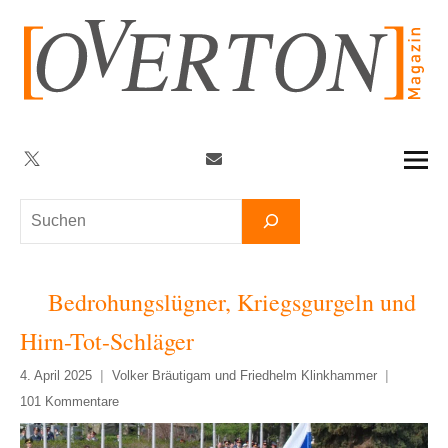
Zum
Inhalt
springen
Twitter
Facebook
YouTube
Telegram
Newsletter
Suchen
Bedrohungslügner, Kriegsgurgeln und
Hirn-Tot-Schläger
4. April 2025
Volker Bräutigam und Friedhelm Klinkhammer
101 Kommentare