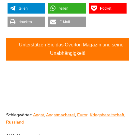
teilen
teilen
Pocket
drucken
E-Mail
Unterstützen Sie das Overton Magazin und seine
Unabhängigkeit!
Schlagwörter:
Angst
,
Angstmacherei
,
Furor
,
Kriegsbereitschaft
,
Russland