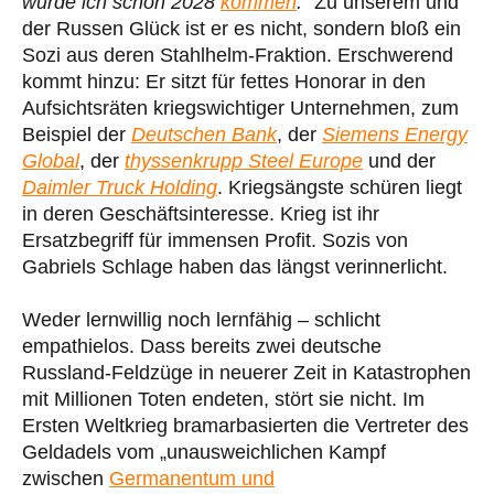
würde ich schon 2028
kommen
.“
Zu unserem und
der Russen Glück ist er es nicht, sondern bloß ein
Sozi aus deren Stahlhelm-Fraktion. Erschwerend
kommt hinzu: Er sitzt für fettes Honorar in den
Aufsichtsräten kriegswichtiger Unternehmen, zum
Beispiel der
Deutschen Bank
, der
Siemens Energy
Global
, der
thyssenkrupp Steel Europe
und der
Daimler Truck Holding
. Kriegsängste schüren liegt
in deren Geschäftsinteresse. Krieg ist ihr
Ersatzbegriff für immensen Profit. Sozis von
Gabriels Schlage haben das längst verinnerlicht.
Weder lernwillig noch lernfähig – schlicht
empathielos. Dass bereits zwei deutsche
Russland-Feldzüge in neuerer Zeit in Katastrophen
mit Millionen Toten endeten, stört sie nicht. Im
Ersten Weltkrieg bramarbasierten die Vertreter des
Geldadels vom „unausweichlichen Kampf
zwischen
Germanentum und