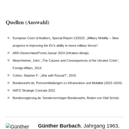
Quellen (Auswahl)
European Court of Auditors, Special Report 13/2022: „Military Mobility – Slow
progress in improving the EU’s ability to move military forces“.
ARD-DeutschlandTrend Januar 2024 (Infratest dimap).
Mearsheimer, John: „The Causes and Consequences of the Ukraine Crisis“,
Foreign Affairs, 2014.
Cohen, Stephen F.: „War with Russia?“, 2019.
Bundeswehr.de, Pressemitteilungen zu Infrastruktur und Mobilität (2023–2024).
NATO Strategic Concept 2022.
Bundesregierung.de: Sondervermögen Bundeswehr, Reden von Olaf Scholz.
Günther Burbach
, Jahrgang 1963,