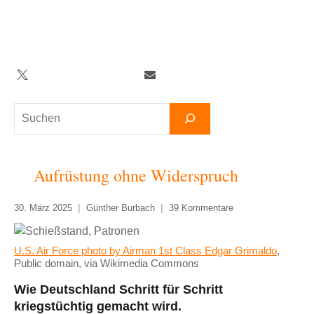
Zum
Inhalt
springen
Twitter
Facebook
YouTube
Telegram
Newsletter
Suchen
Aufrüstung ohne Widerspruch
30. März 2025
Günther Burbach
39 Kommentare
U.S. Air Force photo by Airman 1st Class Edgar Grimaldo
,
Public domain, via Wikimedia Commons
Wie Deutschland Schritt für Schritt
kriegstüchtig gemacht wird.