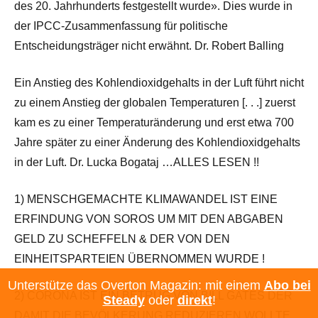
des 20. Jahrhunderts festgestellt wurde». Dies wurde in
der IPCC-Zusammenfassung für politische
Entscheidungsträger nicht erwähnt. Dr. Robert Balling
Ein Anstieg des Kohlendioxidgehalts in der Luft führt nicht
zu einem Anstieg der globalen Temperaturen [. . .] zuerst
kam es zu einer Temperaturänderung und erst etwa 700
Jahre später zu einer Änderung des Kohlendioxidgehalts
in der Luft. Dr. Lucka Bogataj …ALLES LESEN !!
1) MENSCHGEMACHTE KLIMAWANDEL IST EINE
ERFINDUNG VON SOROS UM MIT DEN ABGABEN
GELD ZU SCHEFFELN & DER VON DEN
EINHEITSPARTEIEN ÜBERNOMMEN WURDE !
Unterstütze das Overton Magazin: mit einem
Abo bei
2) CORONA IST EIN BETRUG VON BILL GATES DER
Steady
oder
direkt
!
DAMIT DIE BEVÖLKERUNG REDUZIEREN WOLLTE,