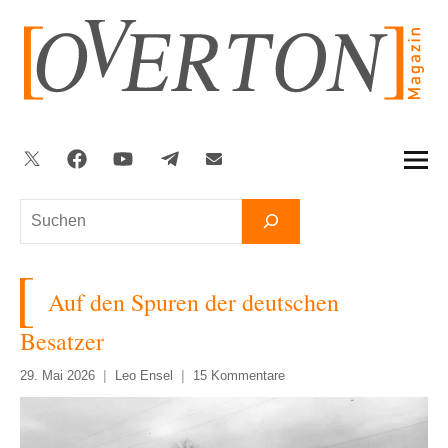
Zum
Inhalt
springen
Twitter
Facebook
YouTube
Telegram
Newsletter
Suchen
Auf den Spuren der deutschen
Besatzer
29. Mai 2026
Leo Ensel
15 Kommentare