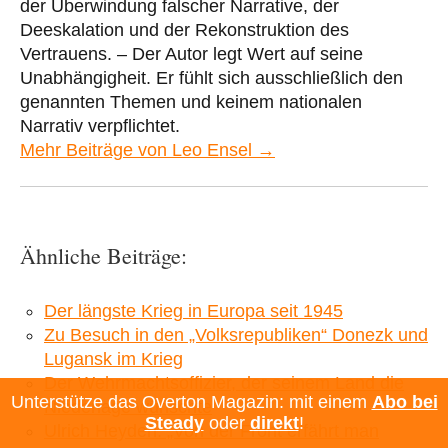
der Überwindung falscher Narrative, der
Deeskalation und der Rekonstruktion des
Vertrauens. – Der Autor legt Wert auf seine
Unabhängigheit. Er fühlt sich ausschließlich den
genannten Themen und keinem nationalen
Narrativ verpflichtet.
Mehr Beiträge von Leo Ensel →
Ähnliche Beiträge:
Der längste Krieg in Europa seit 1945
Zu Besuch in den „Volksrepubliken“ Donezk und
Lugansk im Krieg
Der Wehrmachtsoffizier, der seinem Land die
Unterstütze das Overton Magazin: mit einem
Abo bei
Niederlage wünschte
Steady
oder
direkt
!
Ulrich Heyden: „Von der Front erfährt man