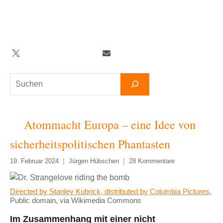
Zum
Inhalt
springen
Twitter
Facebook
YouTube
Telegram
Newsletter
Suchen
Atommacht Europa – eine Idee von
sicherheitspolitischen Phantasten
19. Februar 2024
Jürgen Hübschen
28 Kommentare
Directed by Stanley Kubrick, distributed by Columbia Pictures
,
Public domain, via Wikimedia Commons
Im Zusammenhang mit einer nicht