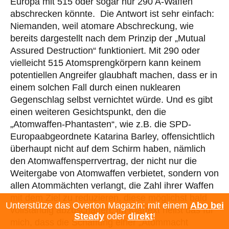
Europa mit 515 oder sogar nur 290 A-Waffen
abschrecken könnte. Die Antwort ist sehr einfach:
Niemanden, weil atomare Abschreckung, wie
bereits dargestellt nach dem Prinzip der „Mutual
Assured Destruction“ funktioniert. Mit 290 oder
vielleicht 515 Atomsprengkörpern kann keinem
potentiellen Angreifer glaubhaft machen, dass er in
einem solchen Fall durch einen nuklearen
Gegenschlag selbst vernichtet würde. Und es gibt
einen weiteren Gesichtspunkt, den die
„Atomwaffen-Phantasten“, wie z.B. die SPD-
Europaabgeordnete Katarina Barley, offensichtlich
überhaupt nicht auf dem Schirm haben, nämlich
den Atomwaffensperrvertrag, der nicht nur die
Weitergabe von Atomwaffen verbietet, sondern von
allen Atommächten verlangt, die Zahl ihrer Waffen
mit dem Ziel zu reduzieren, diese möglichst bald
Unterstütze das Overton Magazin: mit einem
Abo bei
vollständig abzuschaffen. Im Klartext heißt das für
Steady
oder
direkt
!
mich, dass die Schaffung einer „Atommacht