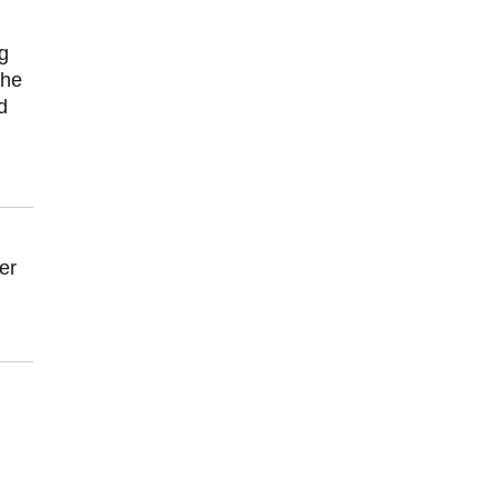
g
che
d
er