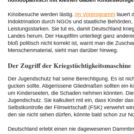
homöopathisch mit kleinen Gaben Kindeswohlge
Kinobesuche werden lästig.
Im Vorprogramm
lauert 
Indoktrination durch NGOs und staatliche Behörden,
Leistungsstarken. Sie tut es, damit Deutschland kri
Landes herum. Der Hauptfilm unterliegt ganz anderen
bloß politisch nicht korrekt ist, warnt man die Zusc
Menschenmaterial, sieht man darüber hinweg.
Der Zugriff der Kriegstüchtigkeitsmaschine
Der Jugendschutz hat seine Berechtigung. Es ist nic
gucken sollte. Abgerissene Gliedmaßen sollten ein ki
um Kinderseelen, die Schaden nehmen könnten. Die Po
Jugendschutz. Sie kalkuliert mit ein, dass Kinder da
Selbstkontrolle der Filmwirtschaft (FSK) verwehrt wir
den sie nicht sehen dürfen, könnte bald schon zur N
Deutschland erlebt einen nie dagewesenen Dammbru