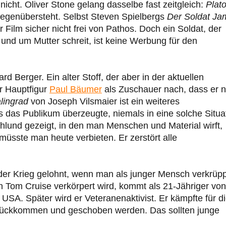
icht. Oliver Stone gelang dasselbe fast zeitgleich:
Plat
gegenübersteht. Selbst Steven Spielbergs
Der Soldat Ja
 Film sicher nicht frei von Pathos. Doch ein Soldat, der
und um Mutter schreit, ist keine Werbung für den
d Berger. Ein alter Stoff, der aber in der aktuellen
er Hauptfigur
Paul Bäumer
als Zuschauer nach, dass er n
alingrad
von Joseph Vilsmaier ist ein weiteres
das Publikum überzeugte, niemals in eine solche Situa
chlund gezeigt, in den man Menschen und Material wirft,
üsste man heute verbieten. Er zerstört alle
 der Krieg gelohnt, wenn man als junger Mensch verkrüpp
n Tom Cruise verkörpert wird, kommt als 21-Jähriger von
USA. Später wird er Veteranenaktivist. Er kämpfte für d
urückkommen und geschoben werden. Das sollten junge