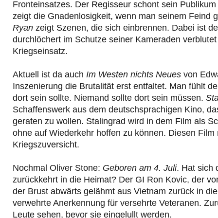
Fronteinsatzes. Der Regisseur schont sein Publikum n
zeigt die Gnadenlosigkeit, wenn man seinem Feind 
Ryan
zeigt Szenen, die sich einbrennen. Dabei ist der
durchlöchert im Schutze seiner Kameraden verblutet 
Kriegseinsatz.
Aktuell ist da auch
Im Westen nichts Neues
von Edwar
Inszenierung die Brutalität erst entfaltet. Man fühlt d
dort sein sollte. Niemand sollte dort sein müssen.
St
Schaffenswerk aus dem deutschsprachigen Kino, das 
geraten zu wollen. Stalingrad wird in dem Film als S
ohne auf Wiederkehr hoffen zu können. Diesen Film m
Kriegszuversicht.
Nochmal Oliver Stone:
Geboren am 4. Juli
. Hat sich
zurückkehrt in die Heimat? Der GI Ron Kovic, der vo
der Brust abwärts gelähmt aus Vietnam zurück in die 
verwehrte Anerkennung für versehrte Veteranen. Z
Leute sehen, bevor sie eingelullt werden.