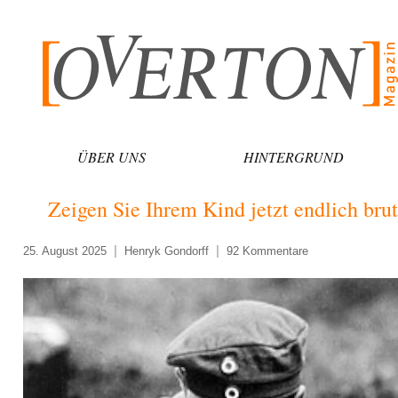
Zum
Inhalt
springen
ÜBER UNS
HINTERGRUND
Zeigen Sie Ihrem Kind jetzt endlich bru
25. August 2025
Henryk Gondorff
92 Kommentare