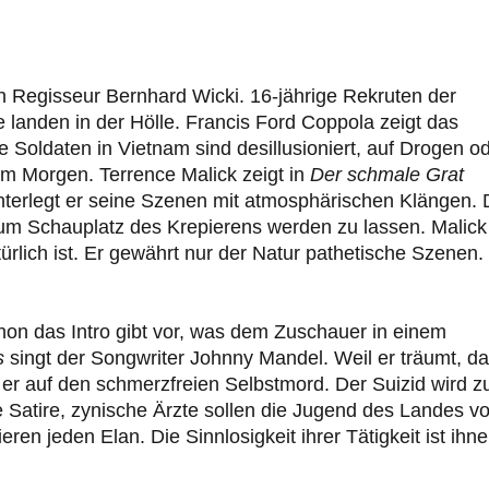
 Regisseur Bernhard Wicki. 16-jährige Rekruten der
 landen in der Hölle. Francis Ford Coppola zeigt das
e Soldaten in Vietnam sind desillusioniert, auf Drogen o
am Morgen. Terrence Malick zeigt in
Der schmale Grat
terlegt er seine Szenen mit atmosphärischen Klängen. 
 zum Schauplatz des Krepierens werden zu lassen. Malick
türlich ist. Er gewährt nur der Natur pathetische Szenen.
hon das Intro gibt vor, was dem Zuschauer in einem
s
singt der Songwriter Johnny Mandel. Weil er träumt, d
er auf den schmerzfreien Selbstmord. Der Suizid wird z
ge Satire, zynische Ärzte sollen die Jugend des Landes vo
en jeden Elan. Die Sinnlosigkeit ihrer Tätigkeit ist ihn