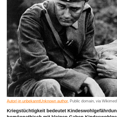
Autor/-in unbekanntUnknown author
, Public domain, via Wikim
Kriegstüchtigkeit bedeutet Kindeswohlgefährdun