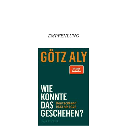
erwarte von Herrn Zuckermann ja…
Theo Noestonto
vor 49 Minuten zu:
Die Westbank in New York
6
"Das hielt Amerika nicht davon ab, Afghanistan zu besetzen, die
Gesellschaft umzubauen, den Drogenanbau zu…
EMPFEHLUNG
Zombienation
vor 2 Stunden zu:
CSD-Anschlag: Amri 2.0?
4
vergiss den Bademantel morden früh nicht, öffentkich das Politbüro zu
kritisieren ist in .DE wieder…
AeaP
vor 2 Stunden zu:
Absurde Debatte um Ceuta-„Invasion“ durch Marokko vertieft
9
EU-Spaltung
Jetzt versuchen "interessierte Kreise" Georg Restle fertigzumachen, der
in der Ceuta-Angelegenheit von einem "US-israelisch-marokkanischen
Bündnis"…
Theo Noestonto
vor 3 Stunden zu:
Rechts- oder Linksträger?
40
Schafft man es nichtmal mehr in die gegenwärtige Politik, macht man
eben mittels Modebeiträgen auf…
Frank Herbert
vor 3 Stunden zu: