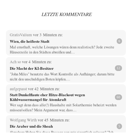
LETZTE KOMMENTARE
GratisValium
vor 3 Minuten zu:
Wien, die heißeste Stadt
6
Mal ernsthaft, welche Lösungen wären denn realistisch? Jede zweite
Häuserzeile in den Städten abreißen und…
Ach so
vor 4 Minuten zu:
Die Macht der KI-Besitzer
12
"John Miles" benutzte das Wort Kontrolle als Aufhänger; darum bitte
nicht den unschuldigen Boten köpfen.…
aufgepasst
vor 42 Minuten zu:
Statt Dunkelflaute eher Hitze-Blackout wegen
60
Kühlwassermangel für Atomkraft
Wer sagt denn dass alle(!) Haushalte mit Solarthermie beheizt werden
müssen/sollen? Mein Argument war, dass…
Wolfgang Wirth
vor 45 Minuten zu:
Die Araber und die Shoah
5
@mahem Haben Sie diese Passage von mir eigentlich gelesen? "Ich