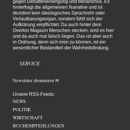
gegen Debatteneinengung und Moralismus. Es
Schulterklopferblog. Wer wie Herr Erdmann…
hinterfragt die allgemeinen Narrative und ist
Platons Sokrates
vor 1 Tag zu:
dezidiert kein ideologisches Sprachrohr oder
Die Revolution, die nie scheiterte
Verlautbarungsorgan, sondern fühlt sich der
15
Aufklärung verpflichtet. Da auch hinter dem
Es gibt 3 Arten von Freiheit: die geistige ,die seelische und die physische.
Man darf…
Overton Magazin Menschen stecken, wird es hier
und da auch mal falsch liegen. Das ist aber auch
Erzengelin
vor 1 Tag zu:
in Ordnung, denn sich irren zu können, ist ein
Leihmutterschaft als Zweig des Transhumanismus
6
wesentlicher Bestandteil der Wahrheitsfindung.
es ist zum verzweifeln. so widerlich. ekelhaft, grausam. wahrscheinlich
hat das alles keinen zweck mehr,…
SERVICE
Newsletter abonnieren ✉
Unsere RSS-Feeds:
NEWS
POLITIK
WIRTSCHAFT
BUCHEMPFEHLUNGEN