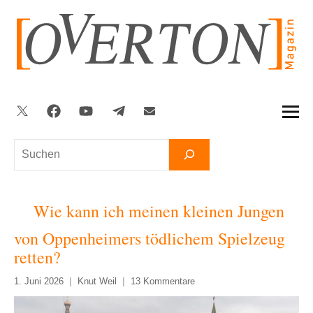
Zum
Inhalt
springen
Twitter
Facebook
YouTube
Telegram
Newsletter
Suchen
Wie kann ich meinen kleinen Jungen
von Oppenheimers tödlichem Spielzeug
retten?
1. Juni 2026
Knut Weil
13 Kommentare