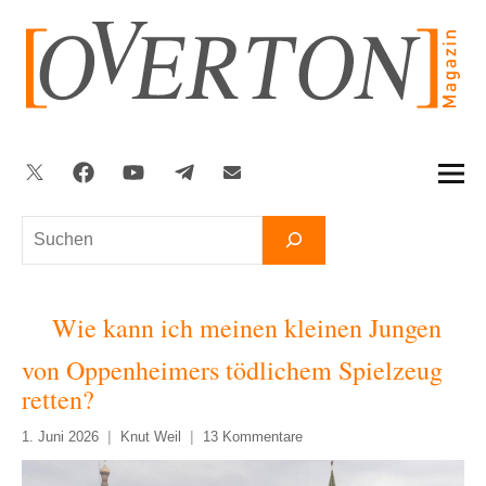
Zum
Inhalt
springen
Twitter
Facebook
YouTube
Telegram
Newsletter
Suchen
Wie kann ich meinen kleinen Jungen
von Oppenheimers tödlichem Spielzeug
retten?
1. Juni 2026
Knut Weil
13 Kommentare