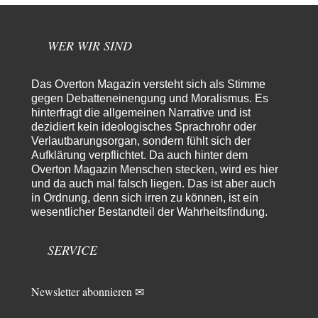
Es gibt genau zwei Faktoren, die für unser Klima (eigentlich: die Klimata
der verschiedenen Klimazonen)…
WER WIR SIND
arth_
vor 21 Stunden zu:
Sollte Bundeswehrwerbung verboten werden?
33
Nr. 6 halte ich für thematisch verfehlt. Unabhängig davon wie man zu
Das Overton Magazin versteht sich als Stimme
Saudibarbarien oder der…
gegen Debatteneinengung und Moralismus. Es
W. Heines
vor 21 Stunden zu:
hinterfragt die allgemeinen Narrative und ist
Junglöwen des Kalifats
3
dezidiert kein ideologisches Sprachrohr oder
Vielen Dank an die Autoren des Artikels dafür, daß sie die Situation einer
Verlautbarungsorgan, sondern fühlt sich der
Ethnie beleuchten,…
Aufklärung verpflichtet. Da auch hinter dem
Overton Magazin Menschen stecken, wird es hier
Zack15
vor 1 Tag zu:
und da auch mal falsch liegen. Das ist aber auch
Leihmutterschaft als Zweig des Transhumanismus
34
in Ordnung, denn sich irren zu können, ist ein
Spahn ist an seiner offensichtlichen kognitiven Dissonanz gescheitert,
wesentlicher Bestandteil der Wahrheitsfindung.
und weil Viele in seiner Partei auf…
SERVICE
Newsletter abonnieren ✉