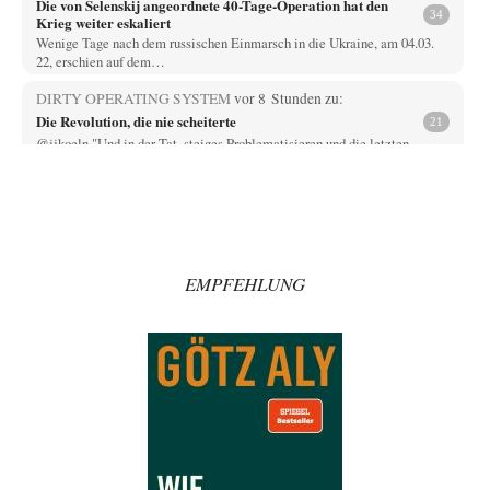
Die von Selenskij angeordnete 40-Tage-Operation hat den
34
Krieg weiter eskaliert
Wenige Tage nach dem russischen Einmarsch in die Ukraine, am 04.03.
22, erschien auf dem…
DIRTY OPERATING SYSTEM
vor 8 Stunden zu:
Die Revolution, die nie scheiterte
21
@jjkoeln "Und in der Tat, steiges Problematisieren und die letzten
Winkel analysieren ist nicht hilfreich.…
Bernie
vor 8 Stunden zu:
Der Anschlag auf eine Lebenslüge
3
@Thomas Danke für den hilfreichen Hinweis ;-) Ob Hamed Abdel-Samad
seine Thesen von Ex-US-Präsident Bush…
EMPFEHLUNG
Klau-Die
vor 8 Stunden zu:
Helmut Schelsky – Der Mann, der den Marxismus überlebte
27
Er fragte, wem Fabriken gehören. Die Gegenwart zwingt zu einer anderen
Frage: Wer besitzt die…
DIRTY OPERATING SYSTEM
vor 9 Stunden zu:
Morgen kommt der Russe, wir müssen alle sterben!
62
@Russischer Hacker Selbstverständlich gibt es auch in Russland
Propaganda. Das würde ich nicht bestreiten wollen.…