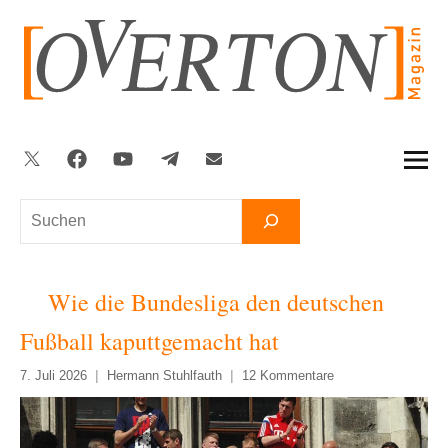
Zum
Inhalt
springen
Twitter
Facebook
YouTube
Telegram
Newsletter
Suchen
Wie die Bundesliga den deutschen
Fußball kaputtgemacht hat
7. Juli 2026
Hermann Stuhlfauth
12 Kommentare