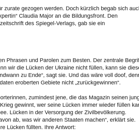
ür zurate gezogen werden. Doch kürzlich begab sich auc
ertin“ Claudia Major an die Bildungsfront. Den
itschrift des Spiegel-Verlags, gab sie ein
nten Phrasen und Parolen zum Besten. Der zentrale Begrif
nn wir die Lücken der Ukraine nicht füllen, kann sie die
endwann zu Ende“, sagt sie. Und das wäre voll doof, den
ldaten eroberten Gebiete nicht „zurückgewinnen“.
orterinnen, zumindest jene, die das Magazin seinen jun
n Krieg gewinnt, wer seine Lücken immer wieder füllen ka
mee. Lücken in der Versorgung der Zivilbevölkerung.
von ab, was wir anderen Staaten machen“, erklärt sie.
e Lücken füllten. Ihre Antwort: