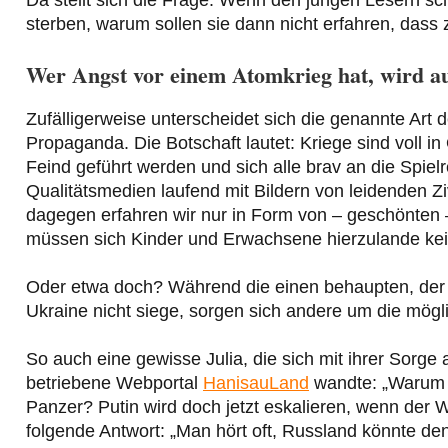
Da stellt sich die Frage: Wenn den jungen Lesern sc
sterben, warum sollen sie dann nicht erfahren, dass
Wer Angst vor einem Atomkrieg hat, wird a
Zufälligerweise unterscheidet sich die genannte Art
Propaganda. Die Botschaft lautet: Kriege sind voll 
Feind geführt werden und sich alle brav an die Spie
Qualitätsmedien laufend mit Bildern von leidenden Ziv
dagegen erfahren wir nur in Form von – geschönten – 
müssen sich Kinder und Erwachsene hierzulande ke
Oder etwa doch? Während die einen behaupten, de
Ukraine nicht siege, sorgen sich andere um die mögl
So auch eine gewisse Julia, die sich mit ihrer Sorge 
betriebene Webportal
HanisauLand
wandte: „Warum g
Panzer? Putin wird doch jetzt eskalieren, wenn der We
folgende Antwort: „Man hört oft, Russland könnte de