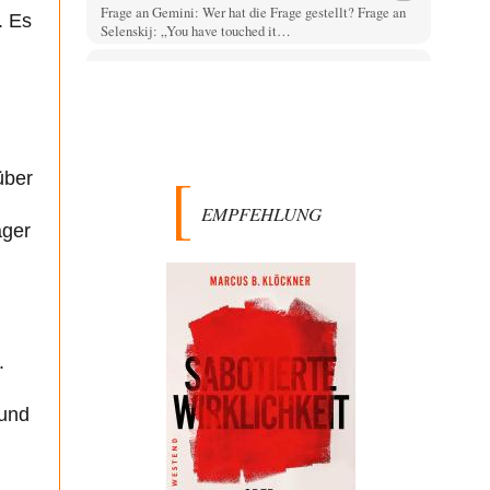
Frage an Gemini: Wer hat die Frage gestellt? Frage an
. Es
Selenskij: „You have touched it…
garno
vor 2 Stunden zu:
Aus einem Land vor unserer Zeit
24
In der Tat, der Zusammenbruch des sozialistischen
Ostblocks beschleunigte den Trend zum unsozialen
Neoliberalismus (und…
über
Bernie
vor 2 Stunden zu:
CSD-Anschlag: Amri 2.0?
EMPFEHLUNG
14
Als Ergänzung noch was: Die üblichen Betroffenen
ager
melden sich auch zu Wort, aber leider werden…
Jasmina
vor 2 Stunden zu:
Wien, die heißeste Stadt
38
Genau! Und was natürlich dazu kommt sind die
überbordenden Rechenzentren! Heute muss ja jeder
.
wegen…
Klau-Die
vor 3 Stunden zu:
 und
Statt Dunkelflaute eher Hitze-Blackout wegen
71
Kühlwassermangel für Atomkraft
Würden PV-Anlagen zu Marktbedingungen betrieben,
würden sie sich beim derzeitigen Ausbaustand kaum