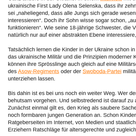
ukrainische First Lady Olena Selenska, dass ihr zeh
sei „naheliegend, dass alle Jungs sich gerade wesentl
interessieren“. Doch ihr Sohn wisse sogar schon, „au
funktionieren“. Wie seine 18-jährige Schwester, die Vö
natürlich nur auf einer abstrakten Ebene interessiere
Tatsächlich lernen die Kinder in der Ukraine schon i
das ukrainische Militär und die Prinzipien moderner K
können ihre Sprösslinge auch gleich auf eine Militär
des
Asow-Regiments
oder der
Swoboda-Partei
militä
unterziehen lassen.
Bis dahin ist es bei uns noch ein weiter Weg. Wer de
behutsam vorgehen. Und selbstredend ist darauf zu
Zunächst einmal gilt es, den Krieg als saubere Sach
noch formbaren jungen Generation an. Schon Kinder s
Ratgeberseiten im Internet, von Medien und staatliche
Erziehern Ratschläge für altersgerechte und zugleich