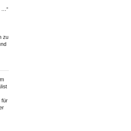
t …“
n zu
und
em
list
 für
er