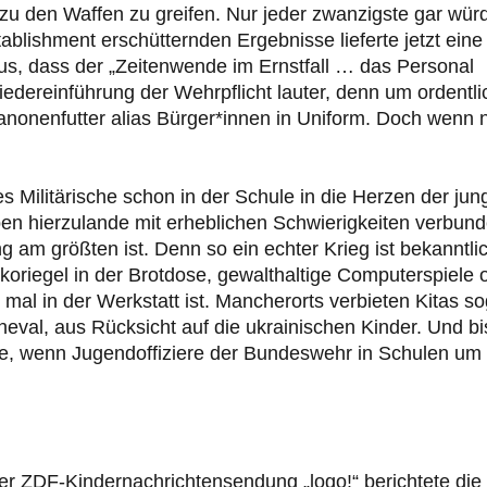
 zu den Waffen zu greifen. Nur jeder zwanzigste gar wür
stablishment erschütternden Ergebnisse lieferte jetzt eine
s, dass der „Zeitenwende im Ernstfall … das Personal
dereinführung der Wehrpflicht lauter, denn um ordentli
Kanonenfutter alias Bürger*innen in Uniform. Doch wenn 
es Militärische schon in der Schule in die Herzen der ju
ben hierzulande mit erheblichen Schwierigkeiten verbund
g am größten ist. Denn so ein echter Krieg ist bekanntli
okoriegel in der Brotdose, gewalthaltige Computerspiele 
al in der Werkstatt ist. Mancherorts verbieten Kitas so
val, aus Rücksicht auf die ukrainischen Kinder. Und bi
ne, wenn Jugendoffiziere der Bundeswehr in Schulen um
er ZDF-Kindernachrichtensendung „logo!“ berichtete die