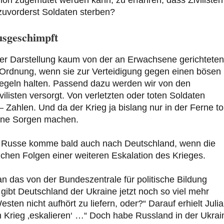
hon zugemutet werden kann, zu erfahren, dass Zivilisten
 zuvorderst Soldaten sterben?
usgeschimpft
 der Darstellung kaum von der an Erwachsene gerichteten
in Ordnung, wenn sie zur Verteidigung gegen einen bösen
lregeln halten. Passend dazu werden wir von den
ilisten versorgt. Von verletzten oder toten Soldaten
Zahlen. Und da der Krieg ja bislang nur in der Ferne to
ine Sorgen machen.
r Russe komme bald auch nach Deutschland, wenn die
ichen Folgen einer weiteren Eskalation des Krieges.
an das von der Bundeszentrale für politische Bildung
ibt Deutschland der Ukraine jetzt noch so viel mehr
sten nicht aufhört zu liefern, oder?“ Darauf erhielt Julia
n Krieg ‚eskalieren‘ …“ Doch habe Russland in der Ukrai