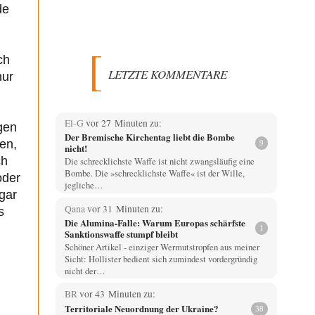
de
ch
LETZTE KOMMENTARE
nur
El-G
vor 27 Minuten zu:
ngen
Der Bremische Kirchentag liebt die Bombe
en,
9
nicht!
ch
Die schrecklichste Waffe ist nicht zwangsläufig eine
Bombe. Die »schrecklichste Waffe« ist der Wille,
oder
jegliche…
gar
Qana
vor 31 Minuten zu:
s
Die Alumina-Falle: Warum Europas schärfste
1
Sanktionswaffe stumpf bleibt
Schöner Artikel - einziger Wermutstropfen aus meiner
Sicht: Hollister bedient sich zumindest vordergründig
nicht der…
BR
vor 43 Minuten zu:
Territoriale Neuordnung der Ukraine?
38