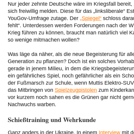
Nur jeder zehnte Deutsche wäre im Kriegsfall bereit,
sich freiwillig melden. Diese für das „linksliberale“ E
YouGov-Umfrage zutage. Der
„Spiegel“
schloss darau
fehlt“. Unterdessen werden Forderungen nach der Wie
Krieg führen zu können, braucht man natürlich viel 
so wenige mitmachen wollen?
Was läge da näher, als die neue Begeisterung für all
Generation zu pflanzen? Doch ist ein solches Vorha
gerade in jenem Milieu, in dem die Kriegsbegeisterun
ein gefährliches Spiel, noch gefährlicher als ein Sch
der Fußmarsch zur Schule, wenn Muttis Elektro-SUV m
das Mitbringen von
Spielzeugpistolen
zum Kinderkarne
vor kurzem noch sahen es die Grünen gar nicht ger
Nachwuchs warben.
Schießtraining und Wehrkunde
Ganz anders in der Ukraine. In einem
Interview
mit d