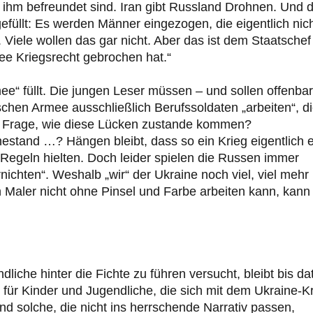
 ihm befreundet sind. Iran gibt Russland Drohnen. Und d
füllt: Es werden Männer eingezogen, die eigentlich nic
 Viele wollen das gar nicht. Aber das ist dem Staatschef
ee Kriegsrecht gebrochen hat.“
mee“ füllt. Die jungen Leser müssen – und sollen offenbar
schen Armee ausschließlich Berufssoldaten „arbeiten“, d
die Frage, wie diese Lücken zustande kommen?
tand …? Hängen bleibt, dass so ein Krieg eigentlich 
Regeln hielten. Doch leider spielen die Russen immer
nichten“. Weshalb „wir“ der Ukraine noch viel, viel mehr
 Maler nicht ohne Pinsel und Farbe arbeiten kann, kann
iche hinter die Fichte zu führen versucht, bleibt bis da
 für Kinder und Jugendliche, die sich mit dem Ukraine-K
d solche, die nicht ins herrschende Narrativ passen,