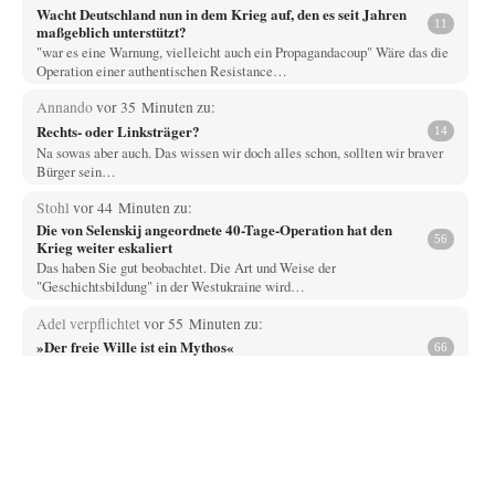
Wacht Deutschland nun in dem Krieg auf, den es seit Jahren
11
maßgeblich unterstützt?
"war es eine Warnung, vielleicht auch ein Propagandacoup" Wäre das die
Operation einer authentischen Resistance…
Annando
vor 35 Minuten zu:
Rechts- oder Linksträger?
14
Na sowas aber auch. Das wissen wir doch alles schon, sollten wir braver
Bürger sein…
Stohl
vor 44 Minuten zu:
Die von Selenskij angeordnete 40-Tage-Operation hat den
56
Krieg weiter eskaliert
Das haben Sie gut beobachtet. Die Art und Weise der
"Geschichtsbildung" in der Westukraine wird…
Adel verpflichtet
vor 55 Minuten zu:
»Der freie Wille ist ein Mythos«
66
Ich bezweifle doch sehr stark, dass das Erdmännchen überhaupt wirklich
linke Ideale beherzigt, das schon…
Rubis
vor 1 Stunde zu:
Russische Blockade des Schwarzen Meeres
29
haben die USA auch Verständnis dafür, wenn sich Mexiko seine Gebiete
auch wieder zurückholt, die…