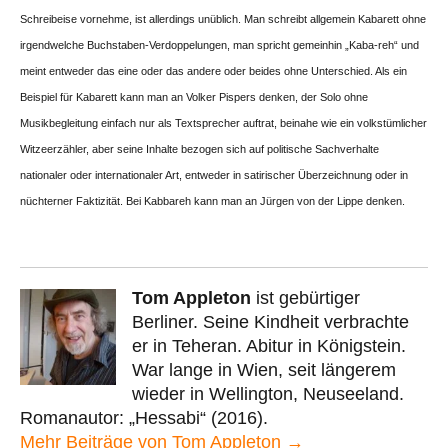
Schreibeise vornehme, ist allerdings unüblich. Man schreibt allgemein Kabarett ohne
irgendwelche Buchstaben-Verdoppelungen, man spricht gemeinhin „Kaba-reh“ und
meint entweder das eine oder das andere oder beides ohne Unterschied. Als ein
Beispiel für Kabarett kann man an Volker Pispers denken, der Solo ohne
Musikbegleitung einfach nur als Textsprecher auftrat, beinahe wie ein volkstümlicher
Witzeerzähler, aber seine Inhalte bezogen sich auf politische Sachverhalte
nationaler oder internationaler Art, entweder in satirischer Überzeichnung oder in
nüchterner Faktizität. Bei Kabbareh kann man an Jürgen von der Lippe denken.
Tom Appleton
ist gebürtiger
Berliner. Seine Kindheit verbrachte
er in Teheran. Abitur in Königstein.
War lange in Wien, seit längerem
wieder in Wellington, Neuseeland.
Romanautor: „Hessabi“ (2016).
Mehr Beiträge von Tom Appleton →