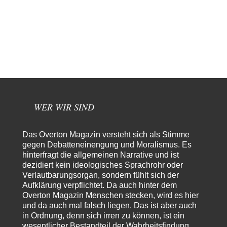
Deutungshoheit. In…
DIRTY OPERATING SYSTEM
vor 15 Stunden zu:
Die Revolution, die nie scheiterte
21
@jjkoeln "Und in der Tat, steiges Problematisieren und die letzten
Winkel analysieren ist nicht hilfreich.…
Bernie
vor 15 Stunden zu:
Der Anschlag auf eine Lebenslüge
3
@Thomas Danke für den hilfreichen Hinweis ;-) Ob Hamed Abdel-Samad
seine Thesen von Ex-US-Präsident Bush…
WER WIR SIND
Ute Plass
vor 18 Stunden zu:
Urteil des Bundesverwaltungsgerichts zur ewigen
34
Geheimhaltung
Das Overton Magazin versteht sich als Stimme
Gaby Weber stellt fest : "So ist das in der Bundesrepublik: von
gegen Debatteneinengung und Moralismus. Es
Transparenz, Rechtstaatlichkeit und…
hinterfragt die allgemeinen Narrative und ist
dezidiert kein ideologisches Sprachrohr oder
El-G
vor 18 Stunden zu:
Verlautbarungsorgan, sondern fühlt sich der
US-Außenministerium: Kuba ist „weniger ein Nationalstaat
32
Aufklärung verpflichtet. Da auch hinter dem
als eine allumfassende Geheimdienst- und
Subversionsoperation
Overton Magazin Menschen stecken, wird es hier
Gut, dass Sie »Schande« geschrieben haben und nicht „Scheitern“, denn
das war und ist es…
und da auch mal falsch liegen. Das ist aber auch
in Ordnung, denn sich irren zu können, ist ein
Stefan M
vor 19 Stunden zu:
wesentlicher Bestandteil der Wahrheitsfindung.