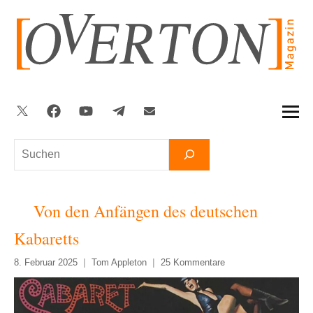
Zum
Inhalt
springen
Twitter
Facebook
YouTube
Telegram
Newsletter
Suchen
Von den Anfängen des deutschen
Kabaretts
8. Februar 2025
Tom Appleton
25 Kommentare