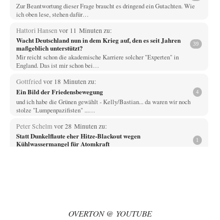
Zur Beantwortung dieser Frage braucht es dringend ein Gutachten. Wie
ich oben lese, stehen dafür…
Hattori Hansen
vor 11 Minuten zu:
Wacht Deutschland nun in dem Krieg auf, den es seit Jahren
39
maßgeblich unterstützt?
Mir reicht schon die akademische Karriere solcher "Experten" in
England. Das ist mir schon bei…
Gottfried
vor 18 Minuten zu:
Ein Bild der Friedensbewegung
4
und ich habe die Grünen gewählt - Kelly/Bastian... da waren wir noch
stolze "Lumpenpazifisten" ...…
Peter Schelm
vor 28 Minuten zu:
Statt Dunkelflaute eher Hitze-Blackout wegen
1
Kühlwassermangel für Atomkraft
Die so billige und zuverlässige Atomkraft für die Grundversorgung und
die Stabilität der Netze. Ich…
Rubis
vor 37 Minuten zu:
Die von Selenskij angeordnete 40-Tage-Operation hat den
64
Krieg weiter eskaliert
Hallo venice im Link unten gibt es einen Screenshot vielleicht ist es der
OVERTON @ YOUTUBE
Besagte.....