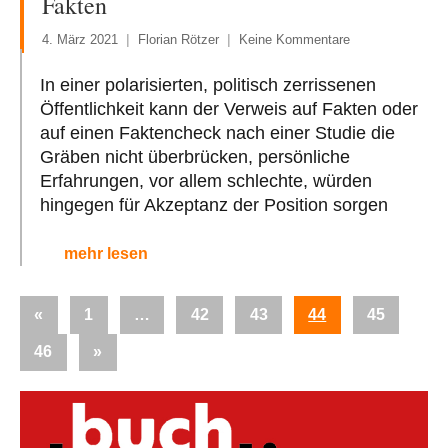
Fakten
4. März 2021
Florian Rötzer
Keine Kommentare
In einer polarisierten, politisch zerrissenen
Öffentlichkeit kann der Verweis auf Fakten oder
auf einen Faktencheck nach einer Studie die
Gräben nicht überbrücken, persönliche
Erfahrungen, vor allem schlechte, würden
hingegen für Akzeptanz der Position sorgen
mehr lesen
Seitennummerierung
Vorherige
«
1
…
42
43
44
45
der
Beiträge
Nächste
46
»
Beiträge
Beiträge