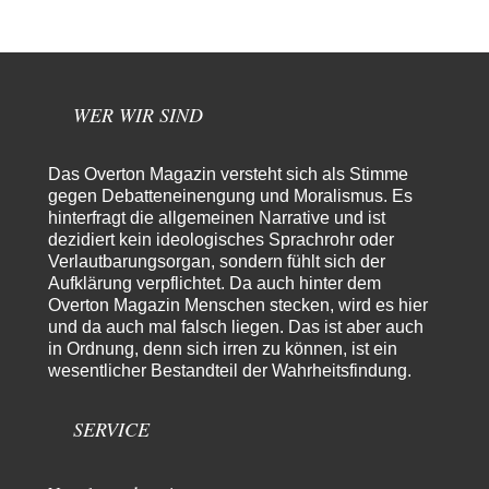
Schulterklopferblog. Wer wie Herr Erdmann…
kwf
vor 4 Stunden zu:
Wie arm sind wir, Herr Schneider?
20
"Der Wertewesten hätte ihn verhindern können." Da liegen Sie falsch.
Und warum? Erstens, weil der…
WER WIR SIND
Platons Sokrates
vor 5 Stunden zu:
Die Revolution, die nie scheiterte
22
Das Overton Magazin versteht sich als Stimme
Es gibt 3 Arten von Freiheit: die geistige ,die seelische und die physische.
gegen Debatteneinengung und Moralismus. Es
Man darf…
hinterfragt die allgemeinen Narrative und ist
dezidiert kein ideologisches Sprachrohr oder
Erzengelin
vor 6 Stunden zu:
Verlautbarungsorgan, sondern fühlt sich der
Leihmutterschaft als Zweig des Transhumanismus
35
Aufklärung verpflichtet. Da auch hinter dem
es ist zum verzweifeln. so widerlich. ekelhaft, grausam. wahrscheinlich
hat das alles keinen zweck mehr,…
Overton Magazin Menschen stecken, wird es hier
und da auch mal falsch liegen. Das ist aber auch
emil
vor 8 Stunden zu:
in Ordnung, denn sich irren zu können, ist ein
From Field to Glass – Bio hochprozentig
7
wesentlicher Bestandteil der Wahrheitsfindung.
Zum Nordsee-Whisky geht auch prima ein Matjesbrötchen, ich hab's für
euch getestet. Beim Etikett ist…
SERVICE
emil
vor 11 Stunden zu:
Absurde Debatte um Ceuta-„Invasion“ durch Marokko
28
vertieft EU-Spaltung