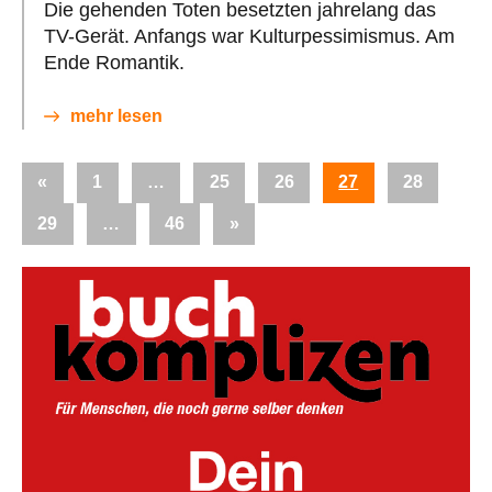
Die gehenden Toten besetzten jahrelang das
TV-Gerät. Anfangs war Kulturpessimismus. Am
Ende Romantik.
mehr lesen
Seitennummerierung
Vorherige
«
1
…
25
26
27
28
der
Beiträge
Nächste
29
…
46
»
Beiträge
Beiträge