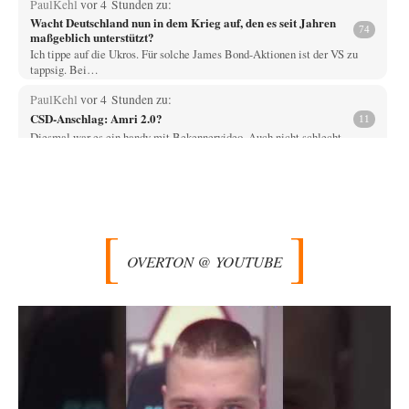
PaulKehl
vor 4 Stunden zu:
Wacht Deutschland nun in dem Krieg auf, den es seit Jahren
74
maßgeblich unterstützt?
Ich tippe auf die Ukros. Für solche James Bond-Aktionen ist der VS zu
tappsig. Bei…
PaulKehl
vor 4 Stunden zu:
CSD-Anschlag: Amri 2.0?
11
Diesmal war es ein handy mit Bekennervideo. Auch nicht schlecht. -
niemals konnte Abdul ohne…
DIRTY OPERATING SYSTEM
vor 5 Stunden zu:
Die Macht der KI-Besitzer
14
@Theo Noestonto "Man versteht doch bislang nicht einmal vollends,
warum KI wie agiert." - Das…
OVERTON @ YOUTUBE
jemp1965
vor 7 Stunden zu:
Statt Dunkelflaute eher Hitze-Blackout wegen
65
Kühlwassermangel für Atomkraft
@Theo Noestonto: Sind Sie jetzt hier der Forums-Schiedsrichter und
entscheiden, was "faktenfrei" ist??
drummy-b
vor 10 Stunden zu:
Die Araber und die Shoah
6
Ihr Kommentar ist ja just genau so einseitig, wie Sie es Zuckermann hier