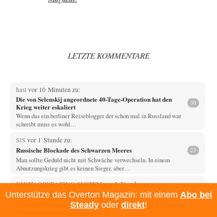
LETZTE KOMMENTARE
hast
vor 10 Minuten zu:
Die von Selenskij angeordnete 40-Tage-Operation hat den
30
Krieg weiter eskaliert
Wenn das ein berliner Reiseblogger der schon mal in Russland war
schreibt muss es wohl…
StS
vor 1 Stunde zu:
Russische Blockade des Schwarzen Meeres
23
Man sollte Geduld nicht mit Schwäche verwechseln. In einem
Abnutzungskrieg gibt es keinen Sieger, aber…
DIRTY OPERATING SYSTEM
vor 3 Stunden zu:
Die Revolution, die nie scheiterte
Unterstütze das Overton Magazin: mit einem
Abo bei
21
@jjkoeln "Und in der Tat, steiges Problematisieren und die letzten
Steady
oder
direkt
!
Winkel analysieren ist nicht hilfreich.…