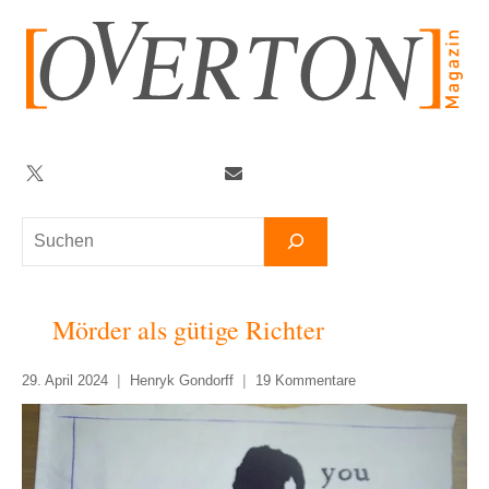
Zum
Inhalt
springen
Twitter
Facebook
YouTube
Telegram
Newsletter
Suchen
Mörder als gütige Richter
29. April 2024
Henryk Gondorff
19 Kommentare