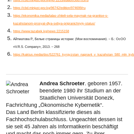
https://cbd.minjust.gov.kg/46-1253/edition/568763/ru
https://cbd.minjust.gov.kg/96742/edition/974699/ru
https://ekonomika.media/talas-zhiteli-sela-maymak-na-granitse-s-
kazahstanom-prosyat-dlya-sebya-prigranichnyiy-status/
https://www.tazabek.kg/news:2215158
Айтматова Р., Белые страницы истории: (Мои воспоминания). – Б.: ОсОО
«V.R.S. Company», 2013. – 268
https://kaktus.media/doc/522761_kyrgyzstan_napravit_v_kazahstan_580_mln_kyb
Andrea Schroeter
. geboren 1957.
beendete 1980 ihr Studium an der
Staatlichen Universität Donezk,
Fachrichtung „Ökonomische Kybernetik“.
Das Land Berlin klassifizierte dieses als
Fachhochschulabschluss. Ungeachtet dessen ist
sie seit 45 Jahren als Informatikerin beschäftigt
und macht das noch immer gern. Zu ihrer