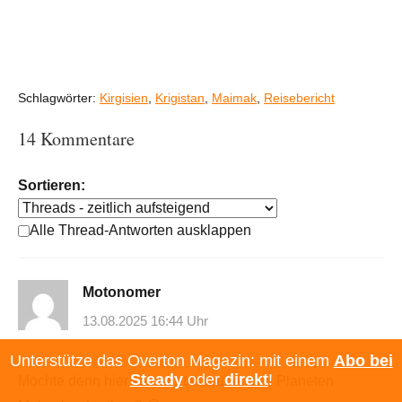
Schlagwörter:
Kirgisien
,
Krigistan
,
Maimak
,
Reisebericht
14 Kommentare
Sortieren:
Alle Thread-Antworten ausklappen
Motonomer
13.08.2025 16:44 Uhr
Unterstütze das Overton Magazin: mit einem
Abo bei
Steady
oder
direkt
!
Möchte denn hier keiner etwas über den Planeten