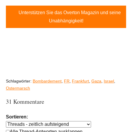
Unterstützen Sie das Overton Magazin und seine
Unabhängigkeit!
Schlagwörter:
Bombardement
,
FR
,
Frankfurt
,
Gaza
,
Israel
,
Ostermarsch
31 Kommentare
Sortieren:
Alle Thread-Antworten ausklappen