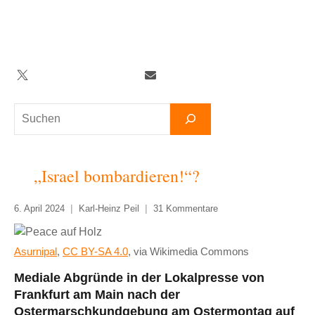
Zum
Inhalt
springen
Twitter
Facebook
YouTube
Telegram
Newsletter
Suchen
„Israel bombardieren!“?
6. April 2024
Karl-Heinz Peil
31 Kommentare
Asurnipal
,
CC BY-SA 4.0
, via Wikimedia Commons
Mediale Abgründe in der Lokalpresse von
Frankfurt am Main nach der
Ostermarschkundgebung am Ostermontag auf