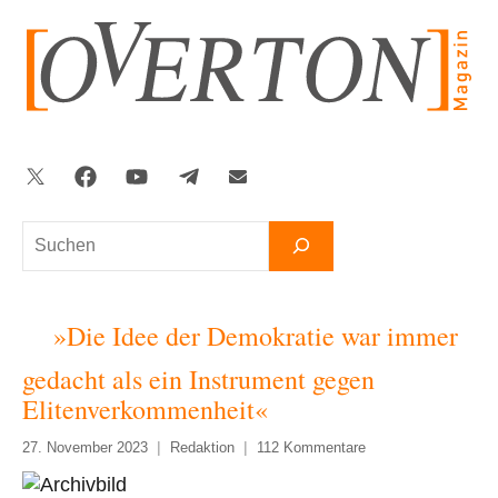
Zum
Inhalt
springen
Twitter
Facebook
YouTube
Telegram
Newsletter
Suchen
»Die Idee der Demokratie war immer
gedacht als ein Instrument gegen
Elitenverkommenheit«
27. November 2023
Redaktion
112 Kommentare