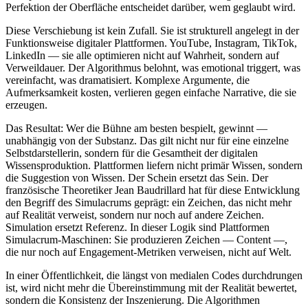
Perfektion der Oberfläche entscheidet darüber, wem geglaubt wird.
Diese Verschiebung ist kein Zufall. Sie ist strukturell angelegt in der
Funktionsweise digitaler Plattformen. YouTube, Instagram, TikTok,
LinkedIn — sie alle optimieren nicht auf Wahrheit, sondern auf
Verweildauer. Der Algorithmus belohnt, was emotional triggert, was
vereinfacht, was dramatisiert. Komplexe Argumente, die
Aufmerksamkeit kosten, verlieren gegen einfache Narrative, die sie
erzeugen.
Das Resultat: Wer die Bühne am besten bespielt, gewinnt —
unabhängig von der Substanz. Das gilt nicht nur für eine einzelne
Selbstdarstellerin, sondern für die Gesamtheit der digitalen
Wissensproduktion. Plattformen liefern nicht primär Wissen, sondern
die Suggestion von Wissen. Der Schein ersetzt das Sein. Der
französische Theoretiker Jean Baudrillard hat für diese Entwicklung
den Begriff des Simulacrums geprägt: ein Zeichen, das nicht mehr
auf Realität verweist, sondern nur noch auf andere Zeichen.
Simulation ersetzt Referenz. In dieser Logik sind Plattformen
Simulacrum-Maschinen: Sie produzieren Zeichen — Content —,
die nur noch auf Engagement-Metriken verweisen, nicht auf Welt.
In einer Öffentlichkeit, die längst von medialen Codes durchdrungen
ist, wird nicht mehr die Übereinstimmung mit der Realität bewertet,
sondern die Konsistenz der Inszenierung. Die Algorithmen