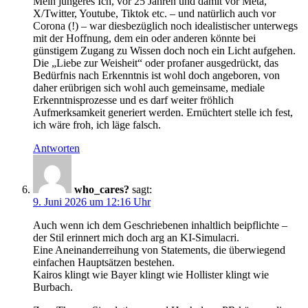
Mein jüngeres Ich, vor 25 Jahren und damit vor Meta,
X/Twitter, Youtube, Tiktok etc. – und natürlich auch vor
Corona (!) – war diesbezüglich noch idealistischer unterwegs
mit der Hoffnung, dem ein oder anderen könnte bei
günstigem Zugang zu Wissen doch noch ein Licht aufgehen.
Die „Liebe zur Weisheit“ oder profaner ausgedrückt, das
Bedürfnis nach Erkenntnis ist wohl doch angeboren, von
daher erübrigen sich wohl auch gemeinsame, mediale
Erkenntnisprozesse und es darf weiter fröhlich
Aufmerksamkeit generiert werden. Ernüchtert stelle ich fest,
ich wäre froh, ich läge falsch.
Antworten
who_cares?
sagt:
9. Juni 2026 um 12:16 Uhr
Auch wenn ich dem Geschriebenen inhaltlich beipflichte –
der Stil erinnert mich doch arg an KI-Simulacri.
Eine Aneinanderreihung von Statements, die überwiegend
einfachen Hauptsätzen bestehen.
Kairos klingt wie Bayer klingt wie Hollister klingt wie
Burbach.