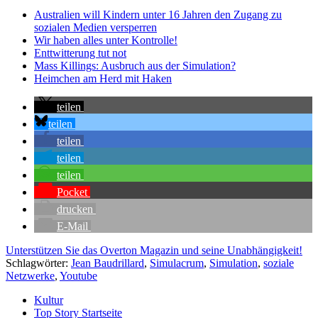
Australien will Kindern unter 16 Jahren den Zugang zu
sozialen Medien versperren
Wir haben alles unter Kontrolle!
Enttwitterung tut not
Mass Killings: Ausbruch aus der Simulation?
Heimchen am Herd mit Haken
teilen
teilen
teilen
teilen
teilen
Pocket
drucken
E-Mail
Unterstützen Sie das Overton Magazin und seine Unabhängigkeit!
Schlagwörter:
Jean Baudrillard
,
Simulacrum
,
Simulation
,
soziale
Netzwerke
,
Youtube
Kultur
Top Story Startseite