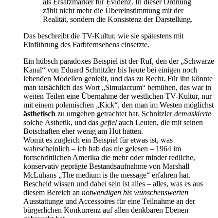
als Ersatzmarker für Evidenz. In dieser Ordnung
zählt nicht mehr die Übereinstimmung mit der
Realität, sondern die Konsistenz der Darstellung.
Das beschreibt die TV-Kultur, wie sie spätestens mit
Einführung des Farbfernsehens einsetzte.
Ein hübsch paradoxes Beispiel ist der Ruf, den der „Schwarze
Kanal“ von Eduard Schnitzler bis heute bei einigen noch
lebenden Modellen genießt, und das zu Recht. Für ihn könnte
man tatsächlich das Wort „Simulacrum“ bemühen, das war in
weiten Teilen eine Übernahme der westlichen TV-Kultur, nur
mit einem polemischen „Kick“, den man im Westen möglichst
ästhetisch
zu umgehen getrachtet hat. Schnitzler
demaskierte
solche Ästhetik, und das
gefiel
auch Leuten, die mit seinen
Botschaften eher wenig am Hut hatten.
Womit es zugleich ein Beispiel für etwas ist, was
wahrscheinlich – ich hab das nie gelesen – 1964 im
fortschrittlichen Amerika die mehr oder minder redliche,
konservativ geprägte Bestandsaufnahme von Marshall
McLuhans „The medium is the message“ erfahren hat.
Bescheid wissen und dabei sein ist alles – alles, was es aus
diesem Bereich an
notwendigen bis wünschenswerten
Ausstattunge und Accessoires für eine Teilnahme an der
bürgerlichen Konkurrenz auf allen denkbaren Ebenen