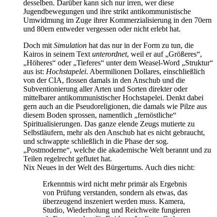
desselben. Darüber kann sich nur irren, wer diese
Jugendbewegungen und ihre strikt antikommunistische
Umwidmung im Zuge ihrer Kommerzialisierung in den 70ern
und 80ern entweder vergessen oder nicht erlebt hat.
Doch mit
Simulation
hat das nur in der Form zu tun, die
Kairos in seinem Text
unterordnet
, weil er auf „Größeres“,
„Höheres“ oder „Tieferes“ unter dem Weasel-Word „Struktur“
aus ist:
Hochstapelei
. Abermilionen Dollares, einschließlich
von der CIA, flossen damals in den Anschub und die
Subventionierung aller Arten und Sorten direkter oder
mittelbarer antikommunistischer Hochstapelei. Denkt dabei
gern auch an die Pseudoreligionen, die damals wie Pilze aus
diesem Boden sprossen, namentlich „fernöstliche“
Spiritualisierungen. Das ganze elende Zeugs mutierte zu
Selbstläufern, mehr als den Anschub hat es nicht gebraucht,
und schwappte schließlich in die Phase der sog.
„Postmoderne“, welche die akademische Welt berannt und zu
Teilen regelrecht geflutet hat.
Nix Neues in der Welt des Bürgertums. Auch dies nicht:
Erkenntnis wird nicht mehr primär als Ergebnis
von Prüfung verstanden, sondern als etwas, das
überzeugend inszeniert werden muss. Kamera,
Studio, Wiederholung und Reichweite fungieren