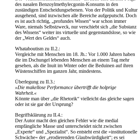
des nasalen Benzoylmethylecgonin-Konsums in den
zuständigen Entscheidungsebenen. Von der Politik und Kultur
ausgehend, sind inzwischen alle Bereiche aufgeputscht. Doch
es ist auch richtig, „profundes Wissen“ war schon immer
Ware, niemals Selbstzweck, nur verschiebt sich „die Substanz
des Wissens“ weiter ins virtuelle und gegenstandslose, so wie
der „Wert des Geldes“ auch.
Whataboutism zu II.2.:
Vergleiche mit Menschen im 18. Jh.: Vor 1.000 Jahren haben
die im Dschungel lebenden Menschen an einem Tag mehr
gesehen, als die Inuit im Winter oder die Beduinen auf ihren
Wüstenschiffen im ganzen Jahr, mindestens.
Überlegung zu II.3.:
»Die makellose Performance übertrifft die holprige
Wahrheit.«
Könnte man über „die Rhetorik“ vielleicht das gleiche sagen
oder ist sie gar der Ursprung?
Begriffsklärung zu II.4.:
Der Autor macht den gleichen Fehler wie die medial
empfängliche Masse und unterscheidet nicht zwischen
„Experte“ und „Spezialist“. So entsteht erst die »institutionelle
Schwäche« der „erodierenden Glaubwürdigkeit“; es sei