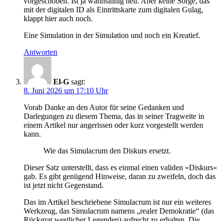
vorgeschoben. Ist ja wahnsinnig neu. Aber keine Sorge, das
mit der digitalen ID als Eintrittskarte zum digitalen Gulag,
klappt hier auch noch.
Eine Simulation in der Simulation und noch ein Kreatief.
Antworten
El-G
sagt:
8. Juni 2026 um 17:10 Uhr
Vorab Danke an den Autor für seine Gedanken und
Darlegungen zu diesem Thema, das in seiner Tragweite in
einem Artikel nur angerissen oder kurz vorgestellt werden
kann.
Wie das Simulacrum den Diskurs ersetzt.
Dieser Satz unterstellt, dass es einmal einen validen »Diskurs«
gab. Es gibt genügend Hinweise, daran zu zweifeln, doch das
ist jetzt nicht Gegenstand.
Das im Artikel beschriebene Simulacrum ist nur ein weiteres
Werkzeug, das Simulacrum namens „realer Demokratie“ (das
Rückgrat westlicher Legenden) aufrecht zu erhalten. Die