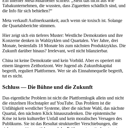
Ein interner Meta-Mitarbeiter schrieb: „Sieht das nicht aus wie
Tabakunternehmen, die wussten, dass Zigaretten schädlich sind, und
die Info für sich behielten?“
Meta verkauft Aufmerksamkeit, auch wenn sie toxisch ist. Solange
die Quartalsberichte stimmen.
Hier zeigt sich ein tieferes Muster: Westliche Demokratien und ihre
Konzerne denken in Wahlzyklen und Quartalen. Vier Jahre, drei
Monate, bestenfalls 18 Monate bis zum nächsten Produktzyklus. Die
Zukunft darüber hinaus? Irrelevant, weil nicht bilanzierbar.
China ist keine Demokratie und kein Vorbild. Aber es operiert mit
einem längeren Zeithorizont. Wer Jugend als Zukunftskapital
begreift, reguliert Plattformen. Wer sie als Einnahmequelle begreift,
tut es nicht.
Schluss — Die Bühne und die Zukunft
Das eigentliche Problem ist nicht die Plattformlogik allein und nicht
die einzelnen Hochstapler auf YouTube. Das Problem ist die
Unfähigkeit westlicher Systeme, über die nächste Wahl, das nächste
Quartal, den nächsten Klick hinauszudenken. Die epistemische
Krise ist kein kultureller Unfall und kein moralisches Versagen des
Publikums. Sie ist das Resultat struktureller Verschiebungen, die