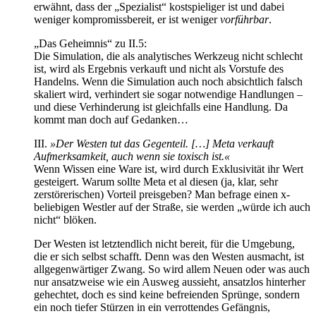
erwähnt, dass der „Spezialist“ kostspieliger ist und dabei
weniger kompromissbereit, er ist weniger
vorführbar
.
„Das Geheimnis“ zu II.5:
Die Simulation, die als analytisches Werkzeug nicht schlecht
ist, wird als Ergebnis verkauft und nicht als Vorstufe des
Handelns. Wenn die Simulation auch noch absichtlich falsch
skaliert wird, verhindert sie sogar notwendige Handlungen –
und diese Verhinderung ist gleichfalls eine Handlung. Da
kommt man doch auf Gedanken…
III.
»Der Westen tut das Gegenteil. […] Meta verkauft
Aufmerksamkeit, auch wenn sie toxisch ist.«
Wenn Wissen eine Ware ist, wird durch Exklusivität ihr Wert
gesteigert. Warum sollte Meta et al diesen (ja, klar, sehr
zerstörerischen) Vorteil preisgeben? Man befrage einen x-
beliebigen Westler auf der Straße, sie werden „würde ich auch
nicht“ blöken.
Der Westen ist letztendlich nicht bereit, für die Umgebung,
die er sich selbst schafft. Denn was den Westen ausmacht, ist
allgegenwärtiger Zwang. So wird allem Neuen oder was auch
nur ansatzweise wie ein Ausweg aussieht, ansatzlos hinterher
gehechtet, doch es sind keine befreienden Sprünge, sondern
ein noch tiefer Stürzen in ein verrottendes Gefängnis,