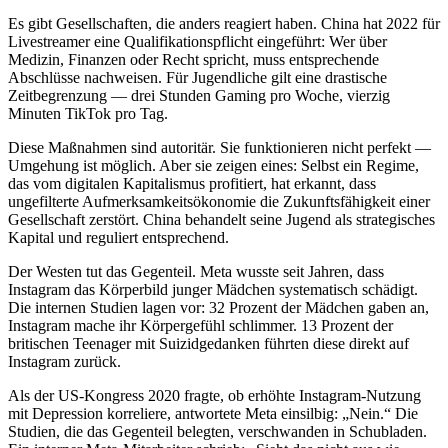
Es gibt Gesellschaften, die anders reagiert haben. China hat 2022 für
Livestreamer eine Qualifikationspflicht eingeführt: Wer über
Medizin, Finanzen oder Recht spricht, muss entsprechende
Abschlüsse nachweisen. Für Jugendliche gilt eine drastische
Zeitbegrenzung — drei Stunden Gaming pro Woche, vierzig
Minuten TikTok pro Tag.
Diese Maßnahmen sind autoritär. Sie funktionieren nicht perfekt —
Umgehung ist möglich. Aber sie zeigen eines: Selbst ein Regime,
das vom digitalen Kapitalismus profitiert, hat erkannt, dass
ungefilterte Aufmerksamkeitsökonomie die Zukunftsfähigkeit einer
Gesellschaft zerstört. China behandelt seine Jugend als strategisches
Kapital und reguliert entsprechend.
Der Westen tut das Gegenteil. Meta wusste seit Jahren, dass
Instagram das Körperbild junger Mädchen systematisch schädigt.
Die internen Studien lagen vor: 32 Prozent der Mädchen gaben an,
Instagram mache ihr Körpergefühl schlimmer. 13 Prozent der
britischen Teenager mit Suizidgedanken führten diese direkt auf
Instagram zurück.
Als der US-Kongress 2020 fragte, ob erhöhte Instagram-Nutzung
mit Depression korreliere, antwortete Meta einsilbig: „Nein.“ Die
Studien, die das Gegenteil belegten, verschwanden in Schubladen.