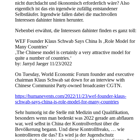
nicht durchdacht und ökonomisch erforderlich wäre? Also
eigentlich ist das ein irgendwie zufällig entstandener
Selbstläufer. Irgendwie fallen dabei die machtvollen
Interessen dahinter hinten herunter.
Nebenbei erwähnt, die Interessen dahinter finden es ganz toll:
WEF Founder Klaus Schwab Says China Is ‚Role Model for
Many Countries‘
‚The Chinese model is certainly a very attractive model for
quite a number of countries.‘
by: Jarryd Jaeger 11/23/2022
On Tuesday, World Economic Forum founder and executive
chairman Klaus Schwab sat down for an interview with
Chinese Communist Party-owned broadcaster CGTN.
https://humanevents.com/2022/11/23/wef-founder-klaus-
schwab-says-china-is-role-model-for-many-countries
Sehr humorig ist die Stelle mit Medizin und Qualifikation,
besonders wenn man bedenkt was 2022 gerade am abflauen
war, weil selbst in China der Kontrollverlust über die
Bevölkerung begann. Und diese Kontrollfreaks, … wie
kontrollieren die das? Es wird ja der Jugendschutz