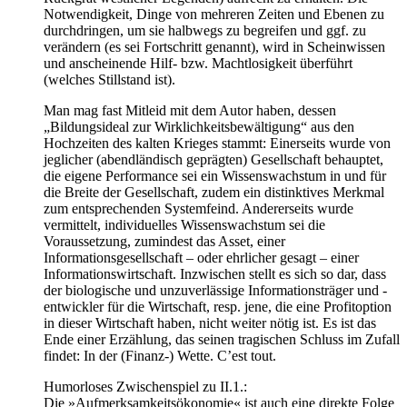
Notwendigkeit, Dinge von mehreren Zeiten und Ebenen zu
durchdringen, um sie halbwegs zu begreifen und ggf. zu
verändern (es sei Fortschritt genannt), wird in Scheinwissen
und anscheinende Hilf- bzw. Machtlosigkeit überführt
(welches Stillstand ist).
Man mag fast Mitleid mit dem Autor haben, dessen
„Bildungsideal zur Wirklichkeitsbewältigung“ aus den
Hochzeiten des kalten Krieges stammt: Einerseits wurde von
jeglicher (abendländisch geprägten) Gesellschaft behauptet,
die eigene Performance sei ein Wissenswachstum in und für
die Breite der Gesellschaft, zudem ein distinktives Merkmal
zum entsprechenden Systemfeind. Andererseits wurde
vermittelt, individuelles Wissenswachstum sei die
Voraussetzung, zumindest das Asset, einer
Informationsgesellschaft – oder ehrlicher gesagt – einer
Informationswirtschaft. Inzwischen stellt es sich so dar, dass
der biologische und unzuverlässige Informationsträger und -
entwickler für die Wirtschaft, resp. jene, die eine Profitoption
in dieser Wirtschaft haben, nicht weiter nötig ist. Es ist das
Ende einer Erzählung, das seinen tragischen Schluss im Zufall
findet: In der (Finanz-) Wette. C’est tout.
Humorloses Zwischenspiel zu II.1.:
Die »Aufmerksamkeitsökonomie« ist auch eine direkte Folge