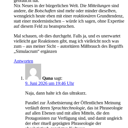
gebraucht hat.
Nix Neues in der bürgerlichen Welt. Die
Mitteilungen
sind
andere, die
Botschaften
sind mehr oder minder die
selben
,
wenngleich heute eben mit einer
reaktionären
Grundtendenz,
statt einer modernistischen – würde ich sagen, ohne Expertise
auf diesem Feld zu beanspruchen.
Mal schauen, ob dies durchgeht. Falls ja, und es unerwartet
vielleicht gar Reaktionen gibt, mag ich vielleicht noch was
zum – aus meiner Sicht – autoritären Mißbrauch des Begriffs
„Simulacrum“ ergänzen
Antworten
Qana
sagt:
9. Juni 2026 um 19:46 Uhr
Naja, dann halte ich das ultrakurz.
Parallel zur Ästhetisierung der Öffentlichen Meinung
verläuft deren
Sprachtechnologie
, das ist Phraseologie
auf allen Ebenen und mit allen Mitteln, die den
Protagonisten zur Verfügung sind, und damit ungleich
der eher rituell geprägten Phraseologie der