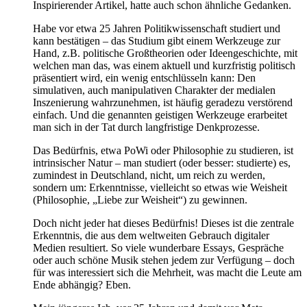
Inspirierender Artikel, hatte auch schon ähnliche Gedanken.
Habe vor etwa 25 Jahren Politikwissenschaft studiert und
kann bestätigen – das Studium gibt einem Werkzeuge zur
Hand, z.B. politische Großtheorien oder Ideengeschichte, mit
welchen man das, was einem aktuell und kurzfristig politisch
präsentiert wird, ein wenig entschlüsseln kann: Den
simulativen, auch manipulativen Charakter der medialen
Inszenierung wahrzunehmen, ist häufig geradezu verstörend
einfach. Und die genannten geistigen Werkzeuge erarbeitet
man sich in der Tat durch langfristige Denkprozesse.
Das Bedürfnis, etwa PoWi oder Philosophie zu studieren, ist
intrinsischer Natur – man studiert (oder besser: studierte) es,
zumindest in Deutschland, nicht, um reich zu werden,
sondern um: Erkenntnisse, vielleicht so etwas wie Weisheit
(Philosophie, „Liebe zur Weisheit“) zu gewinnen.
Doch nicht jeder hat dieses Bedürfnis! Dieses ist die zentrale
Erkenntnis, die aus dem weltweiten Gebrauch digitaler
Medien resultiert. So viele wunderbare Essays, Gespräche
oder auch schöne Musik stehen jedem zur Verfügung – doch
für was interessiert sich die Mehrheit, was macht die Leute am
Ende abhängig? Eben.