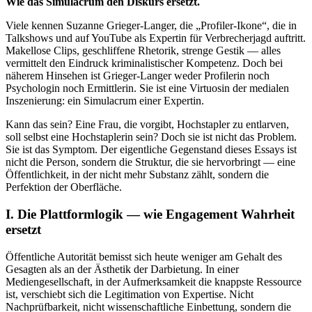
Wie das Simulacrum den Diskurs ersetzt.
Viele kennen Suzanne Grieger-Langer, die „Profiler-Ikone“, die in
Talkshows und auf YouTube als Expertin für Verbrecherjagd auftritt.
Makellose Clips, geschliffene Rhetorik, strenge Gestik — alles
vermittelt den Eindruck kriminalistischer Kompetenz. Doch bei
näherem Hinsehen ist Grieger-Langer weder Profilerin noch
Psychologin noch Ermittlerin. Sie ist eine Virtuosin der medialen
Inszenierung: ein Simulacrum einer Expertin.
Kann das sein? Eine Frau, die vorgibt, Hochstapler zu entlarven,
soll selbst eine Hochstaplerin sein? Doch sie ist nicht das Problem.
Sie ist das Symptom. Der eigentliche Gegenstand dieses Essays ist
nicht die Person, sondern die Struktur, die sie hervorbringt — eine
Öffentlichkeit, in der nicht mehr Substanz zählt, sondern die
Perfektion der Oberfläche.
I. Die Plattformlogik — wie Engagement Wahrheit
ersetzt
Öffentliche Autorität bemisst sich heute weniger am Gehalt des
Gesagten als an der Ästhetik der Darbietung. In einer
Mediengesellschaft, in der Aufmerksamkeit die knappste Ressource
ist, verschiebt sich die Legitimation von Expertise. Nicht
Nachprüfbarkeit, nicht wissenschaftliche Einbettung, sondern die