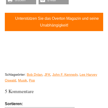
drucken
E-Mail
Unterstützen Sie das Overton Magazin und seine
Unabhängigkeit!
Schlagwörter:
Bob Dylan
,
JFK
,
John F. Kennedy
,
Lee Harvey
Oswald
,
Musik
,
Pop
5 Kommentare
Sortieren: