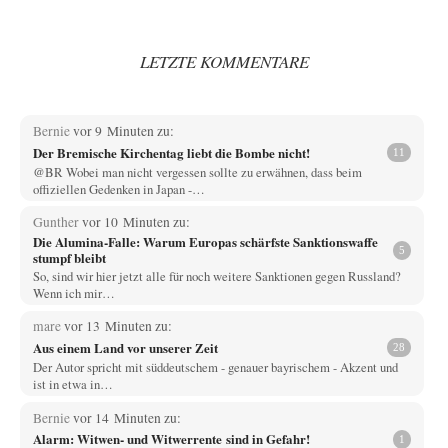
LETZTE KOMMENTARE
Bernie
vor 9 Minuten zu:
Der Bremische Kirchentag liebt die Bombe nicht!
11
@BR Wobei man nicht vergessen sollte zu erwähnen, dass beim
offiziellen Gedenken in Japan -…
Gunther
vor 10 Minuten zu:
Die Alumina-Falle: Warum Europas schärfste Sanktionswaffe
5
stumpf bleibt
So, sind wir hier jetzt alle für noch weitere Sanktionen gegen Russland?
Wenn ich mir…
mare
vor 13 Minuten zu:
Aus einem Land vor unserer Zeit
28
Der Autor spricht mit süddeutschem - genauer bayrischem - Akzent und
ist in etwa in…
Bernie
vor 14 Minuten zu:
Alarm: Witwen- und Witwerrente sind in Gefahr!
1