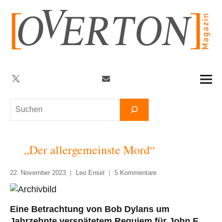
Zum
Inhalt
springen
Twitter
Facebook
YouTube
Telegram
Newsletter
Suchen
„Der allergemeinste Mord“
22. November 2023
Leo Ensel
5 Kommentare
Eine Betrachtung von Bob Dylans um
Jahrzehnte verspätetem Requiem für John F.