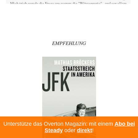
Mich trieb gerade die Frage um warum die "Witwenrente" - und vor allem
wann -…
Ralf Streck
vor 21 Minuten zu:
Statt Dunkelflaute eher Hitze-Blackout wegen
77
Kühlwassermangel für Atomkraft
Und was sehe ich da fur August? Wind on shore max = 200 MW zum…
EMPFEHLUNG
signorRossiSuchtDasGlück
vor 46 Minuten zu:
Territoriale Neuordnung der Ukraine?
39
Gemini liegt da falsch. Wenn man Grok die gleiche Frage stellt wird dies
geantwortet: Michael…
Padenom
vor 1 Stunde zu:
Wien, die heißeste Stadt
39
Oh mein Gott! Wir haben Sommer mit einer ganz besonders ausgeprägten
Wärmephase, so wie es…
Bernie
vor 4 Stunden zu:
CSD-Anschlag: Amri 2.0?
14
Als Ergänzung noch was: Die üblichen Betroffenen melden sich auch zu
Wort, aber leider werden…
Unterstütze das Overton Magazin: mit einem
Abo bei
Theo Noestonto
vor 6 Stunden zu:
Steady
oder
direkt
!
Die Macht der KI-Besitzer
17