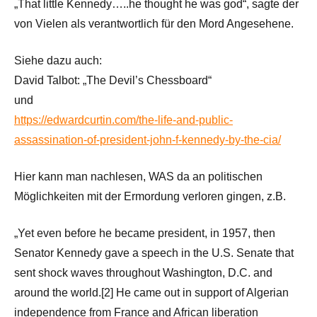
„That little Kennedy…..he thought he was god“, sagte der
von Vielen als verantwortlich für den Mord Angesehene.
Siehe dazu auch:
David Talbot: „The Devil’s Chessboard“
und
https://edwardcurtin.com/the-life-and-public-
assassination-of-president-john-f-kennedy-by-the-cia/
Hier kann man nachlesen, WAS da an politischen
Möglichkeiten mit der Ermordung verloren gingen, z.B.
„Yet even before he became president, in 1957, then
Senator Kennedy gave a speech in the U.S. Senate that
sent shock waves throughout Washington, D.C. and
around the world.[2] He came out in support of Algerian
independence from France and African liberation