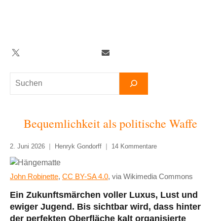
Zum
Inhalt
springen
Twitter
Facebook
YouTube
Telegram
Newsletter
Suchen
Bequemlichkeit als politische Waffe
2. Juni 2026
Henryk Gondorff
14 Kommentare
John Robinette
,
CC BY-SA 4.0
, via Wikimedia Commons
Ein Zukunftsmärchen voller Luxus, Lust und
ewiger Jugend. Bis sichtbar wird, dass hinter
der perfekten Oberfläche kalt organisierte