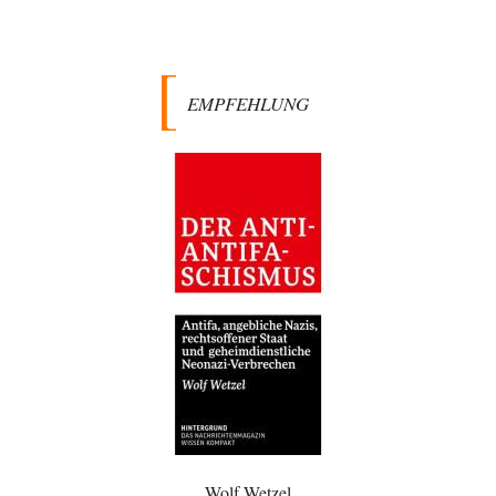
Fahrradheinrich
vor 2 Stunden zu:
Russische Blockade des Schwarzen Meeres
35
Vielen Dank zunächst, Herr Silnizki, für den Text. Zitat: "Sollte der
Seeverkehr mit der Ukraine…
EMPFEHLUNG
Patient 0
vor 4 Stunden zu:
Helmut Schelsky – Der Mann, der den Marxismus überlebte
34
> Eine schwammige Kritik, die nicht an der Theorie nachweist, dass die
fehlerhaft oder unvollständig…
Wallenstein
vor 4 Stunden zu:
Ein Bild der Friedensbewegung
10
Das kleine Wörterbuch der US-amerikanischen Politik Amerika-- Gods
own Country, nur WIR sind Amerika, der…
@Frank
vor 5 Stunden zu:
Absurde Debatte um Ceuta-„Invasion“ durch Marokko
12
vertieft EU-Spaltung
Europa führt wieder einmal die perfekte Debatte über das falsche
Problem. In Ceuta strömen nicht…
Conrad
vor 6 Stunden zu:
Entkernen, Umfunktionieren und (feindlich) Übernehmen
38
Wolf Wetzel
Die NATO-Manöver gibt es noch. Mehr, als, zuvor, größere, nur eben jetzt