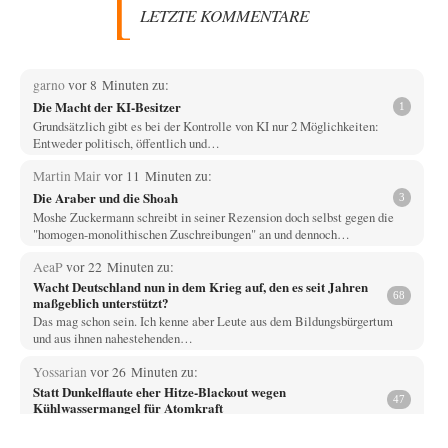
LETZTE KOMMENTARE
garno
vor 8 Minuten zu:
Die Macht der KI-Besitzer
1
Grundsätzlich gibt es bei der Kontrolle von KI nur 2 Möglichkeiten:
Entweder politisch, öffentlich und…
Martin Mair
vor 11 Minuten zu:
Die Araber und die Shoah
3
Moshe Zuckermann schreibt in seiner Rezension doch selbst gegen die
"homogen-monolithischen Zuschreibungen" an und dennoch…
AeaP
vor 22 Minuten zu:
Wacht Deutschland nun in dem Krieg auf, den es seit Jahren
68
maßgeblich unterstützt?
Das mag schon sein. Ich kenne aber Leute aus dem Bildungsbürgertum
und aus ihnen nahestehenden…
Yossarian
vor 26 Minuten zu:
Statt Dunkelflaute eher Hitze-Blackout wegen
47
Kühlwassermangel für Atomkraft
"Der Anstieg des Meeresspiegels wird für bestehende AKWs zudem
längst zum Problem." Nehmen wir mal…