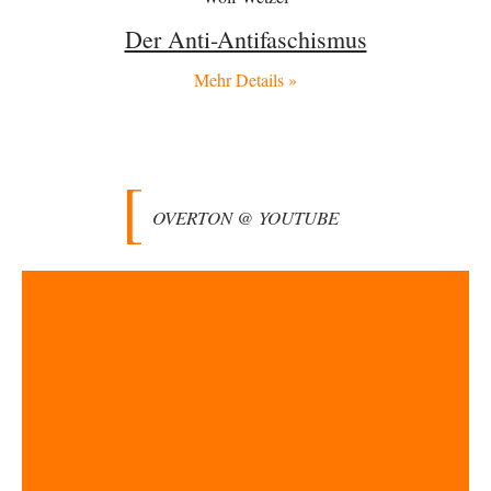
ein paar tausend…
Der Anti-Antifaschismus
El-G
vor 12 Stunden zu:
Rechts- oder Linksträger?
Mehr Details »
39
Lieber jjkoeln, im Gegensatz zu anderen Texten von RdL, ist dieser
explizit als "Glosse" ausgezeichnet.…
Torsten
vor 16 Stunden zu:
Urteil des Bundesverwaltungsgerichts zur ewigen
35
Geheimhaltung
Der Deep-State braucht Feinde wie ein Fisch das Wasser. Und nichts
OVERTON @ YOUTUBE
erschafft bessere Feinde als…
Ferdinand Wohlgewiehert
vor 16 Stunden zu:
Wie arm sind wir, Herr Schneider?
21
"Art. 20,1 GG: „Die Bundesrepublik Deutschland ist ein demokratischer
und sozialer Bundesstaat.“ Art. 14,2 GG:…
Zack15
vor 17 Stunden zu:
Die Westbank in New York
5
Noch so einer, der viel schwatzt, wenn der Tag lang ist. Etwa die Frage
nach…
Rubis
vor 19 Stunden zu:
Die von Selenskij angeordnete 40-Tage-Operation hat den