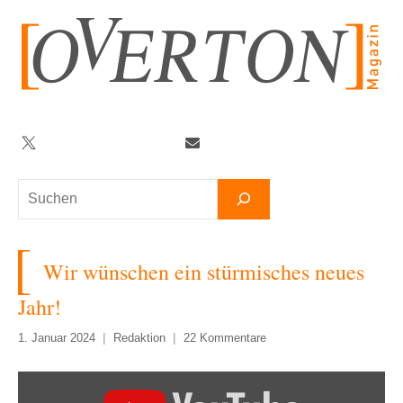
Zum
Inhalt
springen
Twitter
Facebook
YouTube
Telegram
Newsletter
Suchen
Wir wünschen ein stürmisches neues
Jahr!
1. Januar 2024
Redaktion
22 Kommentare
„Ein