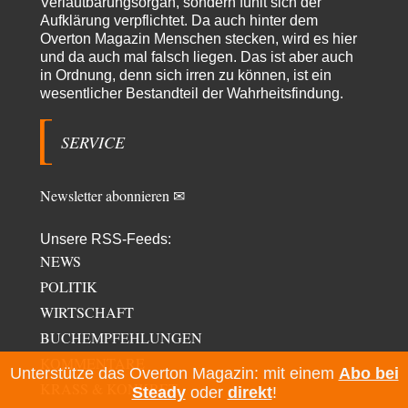
Verlautbarungsorgan, sondern fühlt sich der
emil
vor 1 Tag zu:
Aufklärung verpflichtet. Da auch hinter dem
From Field to Glass – Bio hochprozentig
7
Overton Magazin Menschen stecken, wird es hier
Zum Nordsee-Whisky geht auch prima ein Matjesbrötchen, ich hab's für
und da auch mal falsch liegen. Das ist aber auch
euch getestet. Beim Etikett ist…
in Ordnung, denn sich irren zu können, ist ein
wesentlicher Bestandteil der Wahrheitsfindung.
overton4cm
vor 2 Tagen zu:
Morgen kommt der Russe, wir müssen alle sterben!
10
Kurz gesagt: der Autor dieses Kommentars weiß es ganz genau. Er hat die
SERVICE
Deutungshoheit. In…
Newsletter abonnieren ✉
Unsere RSS-Feeds:
NEWS
POLITIK
WIRTSCHAFT
BUCHEMPFEHLUNGEN
KOMMENTARE
Unterstütze das Overton Magazin: mit einem
Abo bei
KRASS & KONKRET
Steady
oder
direkt
!