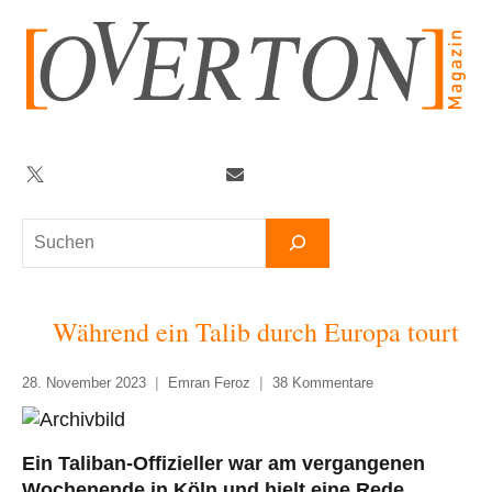
Zum
Inhalt
springen
Twitter
Facebook
YouTube
Telegram
Newsletter
Suchen
Während ein Talib durch Europa tourt
28. November 2023
Emran Feroz
38 Kommentare
Ein Taliban-Offizieller war am vergangenen
Wochenende in Köln und hielt eine Rede.