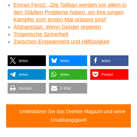
Emran Feroz: „Die Taliban werden vor allem in
den Städten Probleme haben, wo ihre jungen
Kämpfer zum ersten Mal präsent sind“
Afghanistan: Wenn Geister regieren
Trügerische Sicherheit
Zwischen Engagement und Hilflosigkeit
teilen
teilen
teilen
teilen
teilen
Pocket
drucken
E-Mail
Unterstützen Sie das Overton Magazin und seine
Unabhängigkeit!