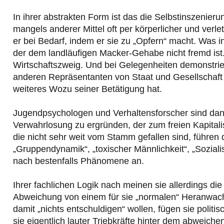
In ihrer abstrakten Form ist das die Selbstinszenier
mangels anderer Mittel oft per körperlicher und verl
er bei Bedarf, indem er sie zu „Opfern“ macht. Was i
der dem landläufigen Macker-Gehabe nicht fremd ist
Wirtschaftszweig. Und bei Gelegenheiten demonstrie
anderen Repräsentanten von Staat und Gesellschaft 
weiteres Wozu seiner Betätigung hat.
Jugendpsychologen und Verhaltensforscher sind dan
Verwahrlosung zu ergründen, der zum freien Kapital
die nicht sehr weit vom Stamm gefallen sind, führen 
„Gruppendynamik“, „toxischer Männlichkeit“, „Sozialisa
nach bestenfalls Phänomene an.
Ihrer fachlichen Logik nach meinen sie allerdings di
Abweichung von einem für sie „normalen“ Heranwach
damit „nichts entschuldigen“ wollen, fügen sie politi
sie eigentlich lauter Triebkräfte hinter dem abweich