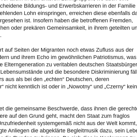
scheidene Bildungs- und Erwerbskarrieren in der Familie
 fehlenden Lohn einspringen, erreichen diese ebenfalls d
rgesehen ist. Insofern haben die betroffenen Fremden,
chen oder prekären Gemeinsamkeit, in ihrem geteilten u
.
t auf Seiten der Migranten noch etwas Zufluss aus der
dern und ihrem Echo im gewöhnlichen Patriotismus, was
ie Elterngeneration zu veritablen deutschen Staatsbürge
Lebensumstände und die besondere Diskriminierung fäll
rs aus als bei den „echten“ Deutschen, deren
 nicht kenntlich ist oder in „Nowotny“ und „Czerny“ kei
tet die gemeinsame Beschwerde, dass ihnen die gerecht
sere auf den Grund geht, macht den Staat zum fraglos
e Unzufriedenheit systemgemäß nicht aus der Welt kommt, 
igte Anliegen die abgeklärte Begleitmusik dazu, sein Leb