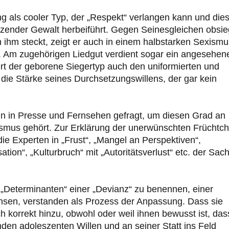
ung als cooler Typ, der „Respekt“ verlangen kann und die
etzender Gewalt herbeiführt. Gegen Seinesgleichen obsie
n ihm steckt, zeigt er auch in einem halbstarken Sexismu
. Am zugehörigen Liedgut verdient sogar ein angesehen
rt der geborene Siegertyp auch den uniformierten und
die Stärke seines Durchsetzungswillens, der gar kein
n in Presse und Fernsehen gefragt, um diesen Grad an
ismus gehört. Zur Erklärung der unerwünschten Früchtch
die Experten in „Frust“, „Mangel an Perspektiven“,
tion“, „Kulturbruch“ mit „Autoritätsverlust“ etc. der Sac
e „Determinanten“ einer „Devianz“ zu benennen, einer
sen, verstanden als Prozess der Anpassung. Dass sie
sch korrekt hinzu, obwohl oder weil ihnen bewusst ist, das
enden adoleszenten Willen und an seiner Statt ins Feld