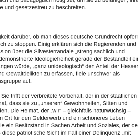
tlich und pädagogisch nötig sei, um sie zu befähigen, ihr
e und gesetzestreu zu beschreiten.
gkeit darüber, ob man dieses deutsche Grundrecht opfer
ch zu stoppen. Einig erklären sich die Regierenden und
sion über die Silvesterrandale „streng sachlich und
 demonstrierte Ideologiefreiheit gerade der Bestandteil ei
angen würde, „ganz unideologisch“ den Anteil der Hesse
und Gewaltdelikten zu erfassen, fiele unschwer als
nsgruppe auf.
e trifft der verbreitete Vorbehalt, der in der staatlichen
at, dass sie zu „unseren“ Gewohnheiten, Sitten und
n. Die Heimat, der „wir“ – gleichfalls naturwüchsig –
n Ort für den Gelderwerb und ein schöneres Leben
e ein Besitzstand in Sachen Arbeit und Soziales, der d
 diese patriotische Sicht im Fall einer Delinquenz „mit