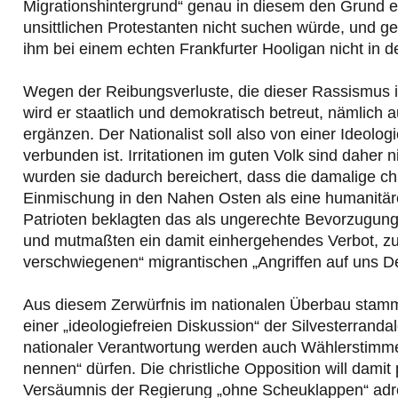
Migrationshintergrund“ genau in diesem den Grund ei
unsittlichen Protestanten nicht suchen würde, und g
ihm bei einem echten Frankfurter Hooligan nicht in 
Wegen der Reibungsverluste, die dieser Rassismus
wird er staatlich und demokratisch betreut, nämlich 
ergänzen. Der Nationalist soll also von einer Ideolog
verbunden ist. Irritationen im guten Volk sind daher 
wurden sie dadurch bereichert, dass die damalige chr
Einmischung in den Nahen Osten als eine humanitäre
Patrioten beklagten das als ungerechte Bevorzugung 
und mutmaßten ein damit einhergehendes Verbot, zur 
verschwiegenen“ migrantischen „Angriffen auf uns De
Aus diesem Zerwürfnis im nationalen Überbau stamm
einer „ideologiefreien Diskussion“ der Silvesterranda
nationaler Verantwortung werden auch Wählerstimme
nennen“ dürfen. Die christliche Opposition will damit
Versäumnis der Regierung „ohne Scheuklappen“ adress