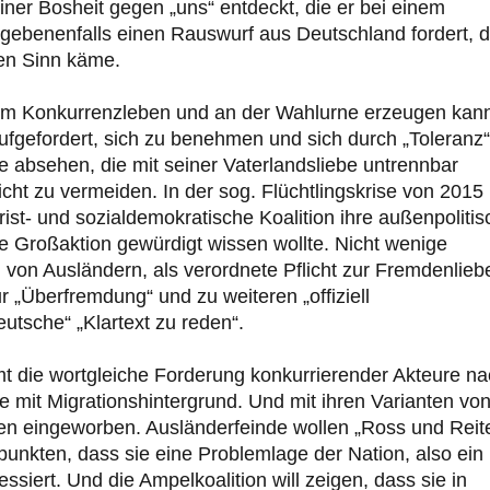
ner Bosheit gegen „uns“ entdeckt, die er bei einem
egebenenfalls einen Rauswurf aus Deutschland fordert, d
den Sinn käme.
 im Konkurrenzleben und an der Wahlurne erzeugen kan
aufgefordert, sich zu benehmen und sich durch „Toleranz“
ie absehen, die mit seiner Vaterlandsliebe untrennbar
nicht zu vermeiden. In der sog. Flüchtlingskrise von 2015
ist- und sozialdemokratische Koalition ihre außenpolitis
 Großaktion gewürdigt wissen wollte. Nicht wenige
von Ausländern, als verordnete Pflicht zur Fremdenlieb
„Überfremdung“ und zu weiteren „offiziell
utsche“ „Klartext zu reden“.
t die wortgleiche Forderung konkurrierender Akteure n
le mit Migrationshintergrund. Und mit ihren Varianten vo
n eingeworben. Ausländerfeinde wollen „Ross und Reit
 punkten, dass sie eine Problemlage der Nation, also ein
iert. Und die Ampelkoalition will zeigen, dass sie in