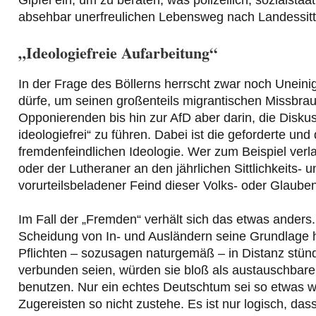
Gipfel ein, um zu beraten, was polizeilich, sozialstaa
absehbar unerfreulichen Lebensweg nach Landessitt
„Ideologiefreie Aufarbeitung“
In der Frage des Böllerns herrscht zwar noch Uneini
dürfe, um seinen großenteils migrantischen Missbrau
Opponierenden bis hin zur AfD aber darin, die Diskus
ideologiefrei“ zu führen. Dabei ist die geforderte und
fremdenfeindlichen Ideologie. Wer zum Beispiel verl
oder der Lutheraner an den jährlichen Sittlichkeits- 
vorurteilsbeladener Feind dieser Volks- oder Glaube
Im Fall der „Fremden“ verhält sich das etwas anders. Si
Scheidung von In- und Ausländern seine Grundlage h
Pflichten – sozusagen naturgemäß – in Distanz stünde
verbunden seien, würden sie bloß als austauschbare
benutzen. Nur ein echtes Deutschtum sei so etwas wi
Zugereisten so nicht zustehe. Es ist nur logisch, dass