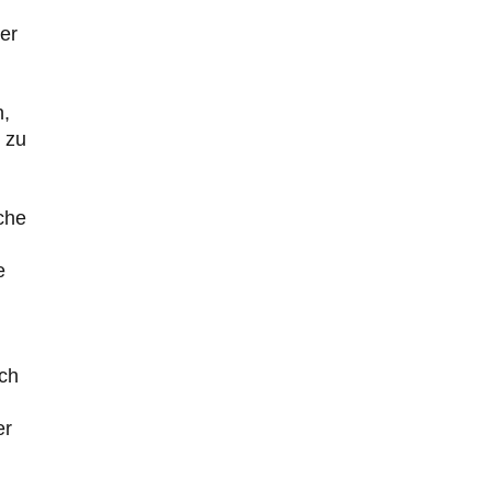
er
n,
 zu
che
e
ach
n
er