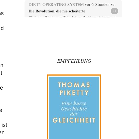
DIRTY OPERATING SYSTEM
vor 6 Stunden zu:
Die Revolution, die nie scheiterte
21
as
@jjkoeln "Und in der Tat, steiges Problematisieren und
die letzten Winkel analysieren ist nicht hilfreich.…
nd
Bernie
vor 6 Stunden zu:
Der Anschlag auf eine Lebenslüge
3
@Thomas Danke für den hilfreichen Hinweis ;-) Ob
Hamed Abdel-Samad seine Thesen von Ex-US-
Präsident Bush…
EMPFEHLUNG
rn
Klau-Die
vor 6 Stunden zu:
Helmut Schelsky – Der Mann, der den
t
27
Marxismus überlebte
Er fragte, wem Fabriken gehören. Die Gegenwart zwingt
ne
zu einer anderen Frage: Wer besitzt die…
DIRTY OPERATING SYSTEM
vor 7 Stunden zu:
Morgen kommt der Russe, wir müssen alle
62
sterben!
e
@Russischer Hacker Selbstverständlich gibt es auch in
Russland Propaganda. Das würde ich nicht bestreiten
ist
wollen.…
en
Ute Plass
vor 8 Stunden zu: