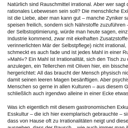
Natürlich sind Rauschmittel irrational. Aber wer sag
rationales Lebewesen sein soll? Die menschliche Exist
ist die Liebe, aber man kann gut – manche Zyniker sa
speisen freilich, sondern sich Nährstoffe zuzuführ
der Selbstoptimierung, würde man heute sagen, einz
Industrie kommend, zwar mit ekelhaften Zusatzstoffe
verinnerlichten Mär der Selbstpflege) nicht irrationa
schmeckt es auch fade und ist jedes Mahl in einer R
»Mahl«? Ein Mahl ist Irrationalität, sich den Tisch
anzulegen, ein Tellerchen mit Oliven hier, ein bissc
hergerichtet: All das braucht der Mensch physisch ni
damit seinen leeren Magen besänftigen. Aber psychi
Menschen so gerne in allen Kulturen – aus diesem 
schließlich auch irgendwo alleine in einer Ecke etwas 
Was ich eigentlich mit diesem gastronomischen Exkur
Esskultur – die ich hier exemplarisch gebrauchte – s
dass von Hause oft zu Irrationalitäten neigt und diese
ausgehen, dass der Rausch – wie auch immer man ihn