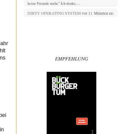
keine Freunde mehr." Ich denke,…
DIRTY OPERATING SYSTEM
vor 11 Minuten zu:
Die Revolution, die nie scheiterte
17
@Wallenstein: Sicherlich gibt es "dumme" bzw. "doofe"
Menschen. Aber Behinderte können nichts für diesen
"Geburtsfehler".…
Jahr
EMMA
vor 13 Minuten zu:
hlt
Absurde Debatte um Ceuta-„Invasion“ durch
27
Marokko vertieft EU-Spaltung
ens
EMPFEHLUNG
Ja, ja, es ist Imperialismus einem Despoten mit
imperialistischen Träumen von einem "Gross-Marokko"
nicht auch…
Phineas
vor 26 Minuten zu:
»Der freie Wille ist ein Mythos«
69
Geh mal hier drauf. Das ist ein Beitrag, der ist
zweieinhalb Jahre!! später erschienen (08/2022).…
Schattenland
vor 38 Minuten zu:
bei
Unkabarettistische Anstalten
1
Dem schließe ich mich 100 pro an - das deutsche
politische Kabarett ist tot (Lisa…
in