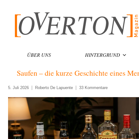
Zum
Inhalt
springen
ÜBER UNS
HINTERGRUND
Saufen – die kurze Geschichte eines Me
5. Juli 2026
Roberto De Lapuente
33 Kommentare