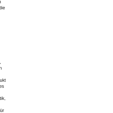
m
die
,
n
ukt
es
ik,
ür