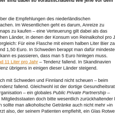
ler sind dabei so vorausschauend wie jene vor dem
ber die Empfehlungen des niederländischen
machen. Im Wesentlichen geht es darum, Anreize zu
naps zu kaufen – eine Verteuerung gilt dabei als das
ischen Länder, in denen der Konsum von Reinalkohol pro 
rgleich: Für eine Flasche mit einem halben Liter Bier za
nd 1,50 Euro. In Schweden berappt man dafür mindest
 kann es passieren, dass man 5 Euro hinlegen muss.
d 11 Liter pro Jahr
– Tendenz fallend. In Skandinavien
denz übrigens in einigen dieser Länder steigend.
ich mit Schweden und Finnland nicht scheuen – beim
ndenz fallend. Gleichwohl ist der dortige Gesundheitsrat
rganisation – ein globales
Public Private Partnership
–
 Mitgliedsstaaten doch bitte wesentlich zurückhaltender 
h sollte man alkoholische Getränke auch nicht mehr »in
zt also, der seinem Patienten empfiehlt, ein Glas Rotwe