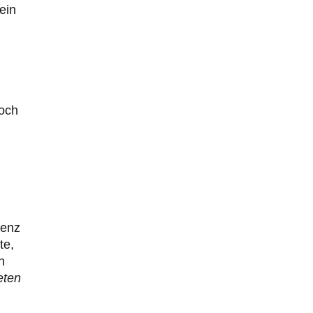
ein
noch
nenz
te,
n
eten