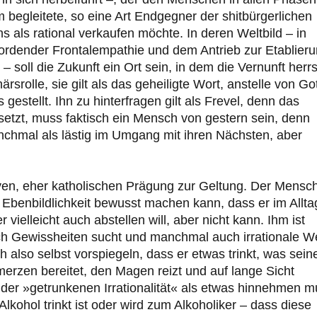
m begleitete, so eine Art Endgegner der shitbürgerlichen
s als rational verkaufen möchte. In deren Weltbild – in
bordender Frontalempathie und dem Antrieb zur Etablier
ll die Zukunft ein Ort sein, in dem die Vernunft herrs
srolle, sie gilt als das geheiligte Wort, anstelle von Go
estellt. Ihn zu hinterfragen gilt als Frevel, denn das
rsetzt, muss faktisch ein Mensch von gestern sein, denn
anchmal als lästig im Umgang mit ihren Nächsten, aber
ven, eher katholischen Prägung zur Geltung. Der Mensc
 Ebenbildlichkeit bewusst machen kann, dass er im Allta
vielleicht auch abstellen will, aber nicht kann. Ihm ist
nach Gewissheiten sucht und manchmal auch irrationale 
ch also selbst vorspiegeln, dass er etwas trinkt, was sei
rzen bereitet, den Magen reizt und auf lange Sicht
der »getrunkenen Irrationalität« als etwas hinnehmen m
 Alkohol trinkt ist oder wird zum Alkoholiker – dass diese