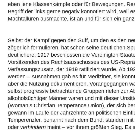
eben jene Klassenkämpfe oder für Bewegungen. Rea
Begriff der links gerne negativ konnotiert wird, weil
Machtallüren ausmachte, ist an und für sich ein ganz
Selbst der Kampf gegen den Suff, um den es den neu
zögerlich formulieren, hat schon seine deutlichen Sp
deutlichere. 1917 beschlossen die Vereinigten Sta
Vorsitzenden des Rechtsausschusses des US-Repräs
Verfassungszusatz, der 1919 ratifiziert wurde. Ab 1
werden – Ausnahmen gab es für Mediziner, sie konn
aber die Nutzung dokumentieren. Vorangegangen war
selbst progressiv betrachtende Gruppen riefen zur Ab
alkoholsüchtiger Männer waren und mit dieser Unsitt
(Woman’s Christian Temperance Union), der sich bere
gewann im Laufe der Jahrzehnte an politischen Ein
Temperenzler, benannt nach dem Bund, standen mit 
oder
verhindern
meint – vor ihrem größten Sieg. Es so