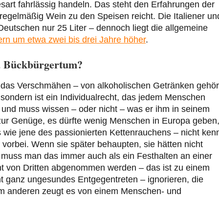
art fahrlässig handeln. Das steht den Erfahrungen der
egelmäßig Wein zu den Speisen reicht. Die Italiener un
 Deutschen nur 25 Liter – dennoch liegt die allgemeine
rn um etwa zwei bis drei Jahre höher
.
nd Bückbürgertum?
 das Verschmähen – von alkoholischen Getränken gehör
 sondern ist ein Individualrecht, das jedem Menschen
r und muss wissen – oder nicht – was er ihm in seinem
zur Genüge, es dürfte wenig Menschen in Europa geben,
wie jene des passionierten Kettenrauchens – nicht ken
vorbei. Wenn sie später behaupten, sie hätten nicht
, muss man das immer auch als ein Festhalten an einer
ht von Dritten abgenommen werden – das ist zu einem
cht ganz ungesundes Entgegentreten – ignorieren, die
um anderen zeugt es von einem Menschen- und