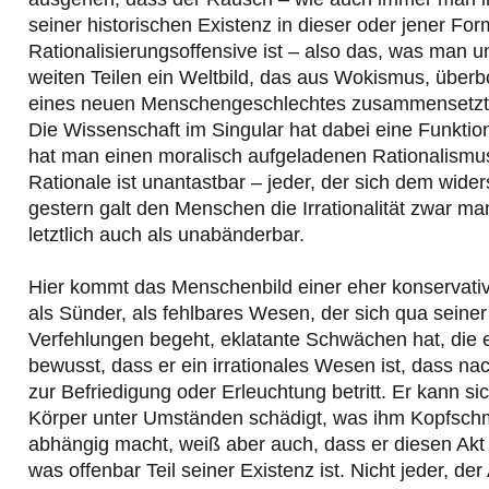
seiner historischen Existenz in dieser oder jener For
Rationalisierungsoffensive ist – also das, was man un
weiten Teilen ein Weltbild, das aus Wokismus, über
eines neuen Menschengeschlechtes zusammensetzt – so
Die Wissenschaft im Singular hat dabei eine Funktionär
hat man einen moralisch aufgeladenen Rationalismus g
Rationale ist unantastbar – jeder, der sich dem wide
gestern galt den Menschen die Irrationalität zwar m
letztlich auch als unabänderbar.
Hier kommt das Menschenbild einer eher konservati
als Sünder, als fehlbares Wesen, der sich qua seiner
Verfehlungen begeht, eklatante Schwächen hat, die er 
bewusst, dass er ein irrationales Wesen ist, dass 
zur Befriedigung oder Erleuchtung betritt. Er kann si
Körper unter Umständen schädigt, was ihm Kopfschme
abhängig macht, weiß aber auch, dass er diesen Akt 
was offenbar Teil seiner Existenz ist. Nicht jeder, der