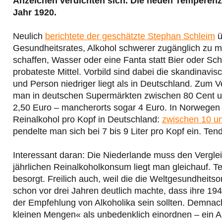
Anzeichen verdichten sich. Die neuen Temperenz
Jahr 1920.
Neulich
berichtete der geschätzte Stephan Schleim
ü
Gesundheitsrates, Alkohol schwerer zugänglich zu 
schaffen, Wasser oder eine Fanta statt Bier oder Sch
probateste Mittel. Vorbild sind dabei die skandinav
und Person niedriger liegt als in Deutschland. Zum Ve
man in deutschen Supermärkten zwischen 80 Cent u
2,50 Euro – mancherorts sogar 4 Euro. In Norwegen
Reinalkohol pro Kopf in Deutschland:
zwischen 10 un
pendelte man sich bei 7 bis 9 Liter pro Kopf ein. Ten
Interessant daran: Die Niederlande muss den Vergle
jährlichen Reinalkoholkonsum liegt man gleichauf. Te
besorgt. Freilich auch, weil die die Weltgesundheitso
schon vor drei Jahren deutlich machte, dass ihre 194
der Empfehlung von Alkoholika sein sollten. Demnac
kleinen Mengen« als unbedenklich einordnen – ein Ar