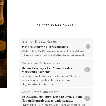
LETZTE KOMMENTARE
arth_
vor 48 Sekunden zu:
Wie arm sind wir, Herr Schneider?
2
Vielen Dank für Deinen Kommentar. Ich fand diese
Informationen hilfreich und hätte das selbst erstmal…
Noname
vor 57 Sekunden zu:
Helmut Schelsky – Der Mann, der den
15
Marxismus überlebte
Schelsky kannte damals den Terminus "Narrativ"
wahrscheinlich noch nicht, aber daß ein
Gegenwartsautor statt von…
venice12
vor 3 Minuten zu:
US-Außenministerium: Kuba ist „weniger ein
30
Nationalstaat als eine allumfassende
n
Geheimdienst- und Subversionsoperation
"Kuba ist halt ein leichtes Ziel, denn offenbar hat es