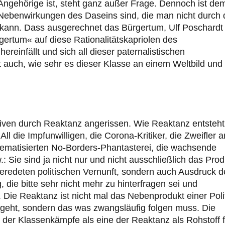
e Angehörige ist, steht ganz außer Frage. Dennoch ist de
 Nebenwirkungen des Daseins sind, die man nicht durch 
 kann. Dass ausgerechnet das Bürgertum, Ulf Poschardt
ertum« auf diese Rationalitätskapriolen des
ereinfällt und sich all dieser paternalistischen
t auch, wie sehr es dieser Klasse an einem Weltbild und
iven durch Reaktanz angerissen. Wie Reaktanz entsteht
ll die Impfunwilligen, die Corona-Kritiker, die Zweifler a
thematisierten No-Borders-Phantasterei, die wachsende
 Sie sind ja nicht nur und nicht ausschließlich das Prod
geredeten politischen Vernunft, sondern auch Ausdruck d
die bitte sehr nicht mehr zu hinterfragen sei und
. Die Reaktanz ist nicht mal das Nebenprodukt einer Polit
geht, sondern das was zwangsläufig folgen muss. Die
e der Klassenkämpfe als eine der Reaktanz als Rohstoff f