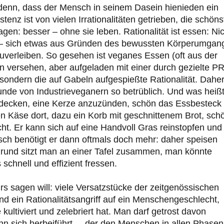
t denn, dass der Mensch in seinem Dasein hienieden ein
enz ist von vielen Irrationalitäten getrieben, die schöns
gen: besser – ohne sie leben. Rationalität ist essen: Ni
en – sich etwas aus Gründen des bewussten Körperumgan
uverleiben. So gesehen ist veganes Essen (oft aus der
n versehen, aber aufgeladen mit einer durch gezielte P
l, sondern die auf Gabeln aufgespießte Rationalität. Dahe
unde von Industrieveganern so betrüblich. Und was heiß
 zu decken, eine Kerze anzuzünden, schön das Essbesteck
hen Käse dort, dazu ein Korb mit geschnittenem Brot, sch
cht. Er kann sich auf eine Handvoll Gras reinstopfen und
sch benötigt er dann oftmals doch mehr: daher speisen
Grund sitzt man an einer Tafel zusammen, man könnte
schnell und effizient fressen.
s sagen will: viele Versatzstücke der zeitgenössischen
ind ein Rationalitätsangriff auf ein Menschengeschlecht,
 kultiviert und zelebriert hat. Man darf getrost davon
 sich herbeiführt –, der den Menschen in allen Phasen