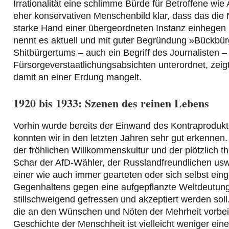
Irrationalität eine schlimme Bürde für Betroffene wi
eher konservativen Menschenbild klar, dass das die
starke Hand einer übergeordneten Instanz einhegen
nennt es aktuell und mit guter Begründung »Bückbürg
Shitbürgertums – auch ein Begriff des Journalisten – h
Fürsorgeverstaatlichungsabsichten unterordnet, zeig
damit an einer Erdung mangelt.
1920 bis 1933: Szenen des reinen Lebens
Vorhin wurde bereits der Einwand des Kontraprodukt
konnten wir in den letzten Jahren sehr gut erkennen. A
der fröhlichen Willkommenskultur und der plötzlich 
Schar der AfD-Wähler, der Russlandfreundlichen usw.:
einer wie auch immer gearteten oder sich selbst ein
Gegenhaltens gegen eine aufgepflanzte Weltdeutung, 
stillschweigend gefressen und akzeptiert werden soll
die an den Wünschen und Nöten der Mehrheit vorbei
Geschichte der Menschheit ist vielleicht weniger ein