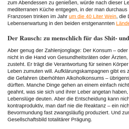
zum Abendessen zu genießen, würde nach dieser Les
mediterranen Küche entgegen, in der man durchaus r
Franzosen trinken im Jahr
um die 40 Liter Wein
, die
Lebenserwartung in den beiden erstgenannten
Lände
Der Rausch: zu menschlich für das Shit- u
Aber genug der Zahlenjonglage: Der Konsum – oder
nicht in die Hand von Gesundheitsräten oder Ärzten,
zusteht. Er trägt die Verantwortung für seinen Körpe
Leben zumuten will. Aufklärungskampagnen gibt es 
die Gefahren überhöhten Alkoholkonsums – übrigens 
dürften. Manche Dinge gehen an einem einfach nicht 
geahnt, was sie sich und ihrer Leber angetan haben
Lebenslüge deuten. Aber die Entscheidung kann nic
kontraproduktiv, man darf nie die Reaktanz – ein ni
Bevormundung fast zwangsläufig produziert. Und z
Gesellschaftsbild totalitärer Prägung.