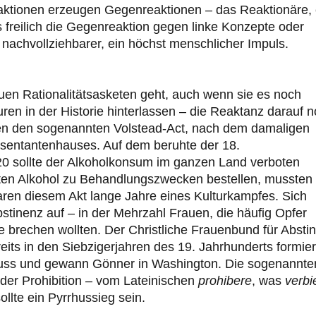
ktionen erzeugen Gegenreaktionen – das Reaktionäre, 
 es freilich die Gegenreaktion gegen linke Konzepte oder
 nachvollziehbarer, ein höchst menschlicher Impuls.
en Rationalitätsasketen geht, auch wenn sie es noch
uren in der Historie hinterlassen – die Reaktanz darauf 
aten den sogenannten Volstead-Act, nach dem damaligen
entantenhauses. Auf dem beruhte der 18.
920 sollte der Alkoholkonsum im ganzen Land verboten
ten Alkohol zu Behandlungszwecken bestellen, mussten
en diesem Akt lange Jahre eines Kulturkampfes. Sich
stinenz auf – in der Mehrzahl Frauen, die häufig Opfer
e brechen wollten. Der Christliche Frauenbund für Absti
its in den Siebzigerjahren des 19. Jahrhunderts formier
fluss und gewann Gönner in Washington. Die sogenannte
der Prohibition – vom Lateinischen
prohibere
, was
verbi
llte ein Pyrrhussieg sein.