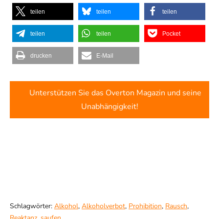
teilen
teilen
teilen
teilen
teilen
Pocket
drucken
E-Mail
Unterstützen Sie das Overton Magazin und seine
Unabhängigkeit!
Schlagwörter:
Alkohol
,
Alkoholverbot
,
Prohibition
,
Rausch
,
Reaktanz
,
saufen