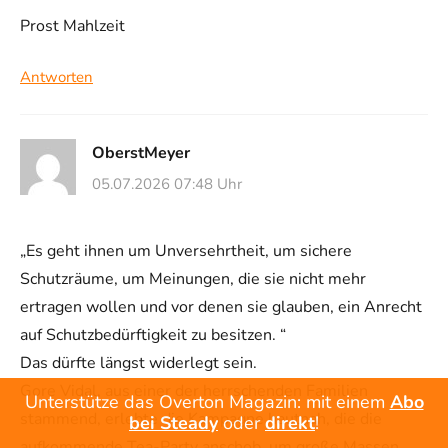
Prost Mahlzeit
Antworten
OberstMeyer
05.07.2026 07:48 Uhr
„Es geht ihnen um Unversehrtheit, um sichere
Schutzräume, um Meinungen, die sie nicht mehr
ertragen wollen und vor denen sie glauben, ein Anrecht
auf Schutzbedürftigkeit zu besitzen. “
Das dürfte längst widerlegt sein.
Gore Vidal, aus einer der herrschenden Familien
Unterstütze das Overton Magazin: mit einem
Abo
stammend, erlebte die Kampagne hautnah, die die
bei Steady
oder
direkt
!
aufkommende Tea-Party anschob, um große Massen