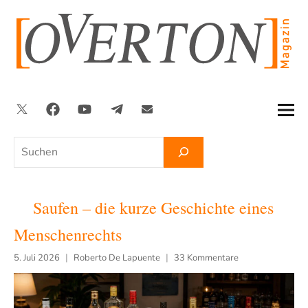
Zum
Inhalt
springen
Twitter
Facebook
YouTube
Telegram
Newsletter
Suchen
Saufen – die kurze Geschichte eines
Menschenrechts
5. Juli 2026
Roberto De Lapuente
33 Kommentare