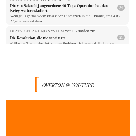
Die von Selenskij angeordnete 40-Tage-Operation hat den
34
Krieg weiter eskaliert
Wenige Tage nach dem russischen Einmarsch in die Ukraine, am 04.03.
22, erschien auf dem…
DIRTY OPERATING SYSTEM
vor 8 Stunden zu:
Die Revolution, die nie scheiterte
21
@jjkoeln "Und in der Tat, steiges Problematisieren und die letzten
Winkel analysieren ist nicht hilfreich.…
Bernie
vor 8 Stunden zu:
Der Anschlag auf eine Lebenslüge
3
@Thomas Danke für den hilfreichen Hinweis ;-) Ob Hamed Abdel-Samad
seine Thesen von Ex-US-Präsident Bush…
OVERTON @ YOUTUBE
Klau-Die
vor 8 Stunden zu:
Helmut Schelsky – Der Mann, der den Marxismus überlebte
27
Er fragte, wem Fabriken gehören. Die Gegenwart zwingt zu einer anderen
Frage: Wer besitzt die…
DIRTY OPERATING SYSTEM
vor 9 Stunden zu:
Morgen kommt der Russe, wir müssen alle sterben!
62
@Russischer Hacker Selbstverständlich gibt es auch in Russland
Propaganda. Das würde ich nicht bestreiten wollen.…