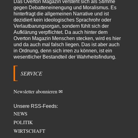
Vielen Dank, hatte ich nicht auf dem Schirm, weil ich ihn nicht mehr
Das Overton Magazin versteht sich als Stimme
lese. Beweist…
gegen Debatteneinengung und Moralismus. Es
hinterfragt die allgemeinen Narrative und ist
garno
vor 16 Stunden zu:
dezidiert kein ideologisches Sprachrohr oder
Absurde Debatte um Ceuta-„Invasion“ durch Marokko
28
Verlautbarungsorgan, sondern fühlt sich der
vertieft EU-Spaltung
Aufklärung verpflichtet. Da auch hinter dem
Gratuliere, du hast erkannt wer hier der Bösewicht ist. Dann kann es ja
gar nicht…
Overton Magazin Menschen stecken, wird es hier
und da auch mal falsch liegen. Das ist aber auch
Schattenland
vor 17 Stunden zu:
in Ordnung, denn sich irren zu können, ist ein
Unkabarettistische Anstalten
1
wesentlicher Bestandteil der Wahrheitsfindung.
Dem schließe ich mich 100 pro an - das deutsche politische Kabarett ist
tot (Lisa…
SERVICE
YaSa
vor 18 Stunden zu:
Dissonanzen
1
Kleine Korrektur: Anders als Moshe Zuckermann schildet gab es in den
Newsletter abonnieren ✉
1960er und 1970er Jahren…
Wolfgang Wirth
vor 18 Stunden zu:
Unsere RSS-Feeds:
Entkernen, Umfunktionieren und (feindlich) Übernehmen
48
NEWS
@Froschhaut Vielen Dank für Ihre freundlichen Worte. Ich nehme an,
POLITIK
dass ich dass stellvertretend auch…
WIRTSCHAFT
ratzefatz
vor 20 Stunden zu: