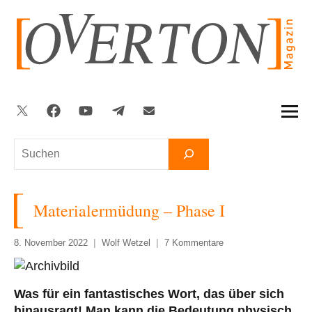
Zum
Inhalt
springen
Twitter
Facebook
YouTube
Telegram
Newsletter
Suchen
Materialermüdung – Phase I
8. November 2022
Wolf Wetzel
7 Kommentare
Was für ein fantastisches Wort, das über sich
hinausragt! Man kann die Bedeutung physisch