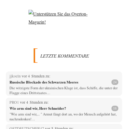
LETZTE KOMMENTARE
jjkoeln
vor 4 Stunden zu:
Russische Blockade des Schwarzen Meeres
24
Die witzigste Form der ukrainischen Klage ist, dass Schiffe, die unter der
Flagge eines Drittstaates…
PRO1
vor 4 Stunden zu:
Wie arm sind wir, Herr Schneider?
16
"Wie arm sind wir,... " Armut fängt dort an, wo der Mensch aufgehört hat,
nachzudenken!…
OSTDEUTSCHER47
vor 5 Stunden zu: