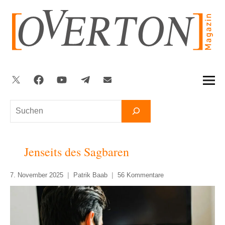
Zum
Inhalt
springen
Twitter
Facebook
YouTube
Telegram
Newsletter
Suchen
Jenseits des Sagbaren
7. November 2025
Patrik Baab
56 Kommentare