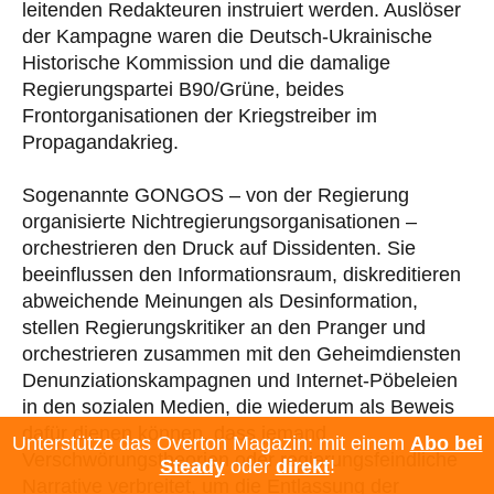
leitenden Redakteuren instruiert werden. Auslöser
der Kampagne waren die Deutsch-Ukrainische
Historische Kommission und die damalige
Regierungspartei B90/Grüne, beides
Frontorganisationen der Kriegstreiber im
Propagandakrieg.
Sogenannte GONGOS – von der Regierung
organisierte Nichtregierungsorganisationen –
orchestrieren den Druck auf Dissidenten. Sie
beeinflussen den Informationsraum, diskreditieren
abweichende Meinungen als Desinformation,
stellen Regierungskritiker an den Pranger und
orchestrieren zusammen mit den Geheimdiensten
Denunziationskampagnen und Internet-Pöbeleien
in den sozialen Medien, die wiederum als Beweis
dafür dienen können, dass jemand
Unterstütze das Overton Magazin: mit einem
Abo bei
Verschwörungstheorien oder regierungsfeindliche
Steady
oder
direkt
!
Narrative verbreitet, um die Entlassung der