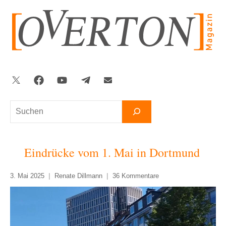
Zum
Inhalt
springen
Twitter
Facebook
YouTube
Telegram
Newsletter
Suchen
Eindrücke vom 1. Mai in Dortmund
3. Mai 2025
Renate Dillmann
36 Kommentare