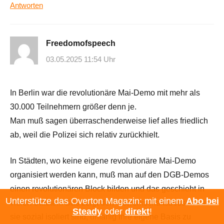
Antworten
Freedomofspeech
03.05.2025 11:54 Uhr
In Berlin war die revolutionäre Mai-Demo mit mehr als
30.000 Teilnehmern größer denn je.
Man muß sagen überraschenderweise lief alles friedlich
ab, weil die Polizei sich relativ zurückhielt.
In Städten, wo keine eigene revolutionäre Mai-Demo
organisiert werden kann, muß man auf den DGB-Demos
einen revolutionären Block bilden und das geschieht in
Unterstütze das Overton Magazin: mit einem
Abo bei
vielen Städten. Das zeigt den Gewerkschaftsbossen das
Steady
oder
direkt
!
sie sozial isoliert sind, unfähig ihre eigene Basis zu