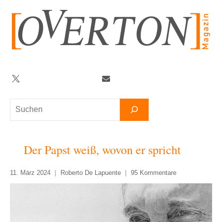
Zum
Inhalt
springen
Twitter
Facebook
YouTube
Telegram
Newsletter
Suchen
Der Papst weiß, wovon er spricht
11. März 2024
Roberto De Lapuente
95 Kommentare