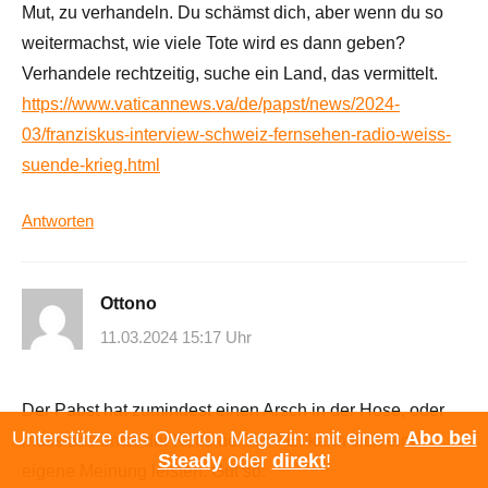
Mut, zu verhandeln. Du schämst dich, aber wenn du so
weitermachst, wie viele Tote wird es dann geben?
Verhandele rechtzeitig, suche ein Land, das vermittelt.
https://www.vaticannews.va/de/papst/news/2024-
03/franziskus-interview-schweiz-fernsehen-radio-weiss-
suende-krieg.html
Antworten
Ottono
11.03.2024 15:17 Uhr
Der Pabst hat zumindest einen Arsch in der Hose, oder
Unterstütze das Overton Magazin: mit einem
Abo bei
muss das unter der Kutte heißen? Er kann sich eine
Steady
oder
direkt
!
eigene Meinung leisten. Gut so.