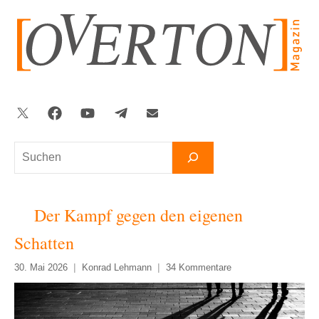
Zum
Inhalt
springen
Twitter
Facebook
YouTube
Telegram
Newsletter
Suchen
Der Kampf gegen den eigenen
Schatten
30. Mai 2026
Konrad Lehmann
34 Kommentare