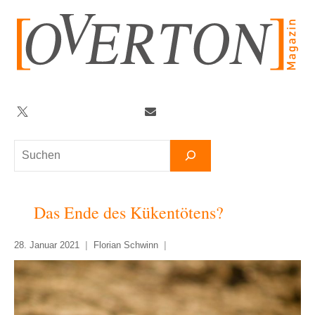
Zum
Inhalt
springen
Twitter
Facebook
YouTube
Telegram
Newsletter
Suchen
Das Ende des Kükentötens?
28. Januar 2021
Florian Schwinn