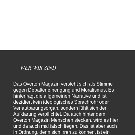
statt Kaffeefahrten in die Lüneburger Heide bald Einschiffungen ab
Ostende zur Abfüllung mit Whiksy samt…
Stefan M
vor 10 Stunden zu:
Masseninvasion von Ceuta: Ein organisierter Angriff
3
Ja ja, das ist der Fluch der schönen neuen Smartphone-Zeit. Einer ruft und
Zehntausende dackeln…
Adel verpflichtet
vor 12 Stunden zu:
»Der freie Wille ist ein Mythos«
70
Vielen Dank, hatte ich nicht auf dem Schirm, weil ich ihn nicht mehr
lese. Beweist…
WER WIR SIND
garno
vor 14 Stunden zu:
Absurde Debatte um Ceuta-„Invasion“ durch Marokko
28
vertieft EU-Spaltung
Das Overton Magazin versteht sich als Stimme
Gratuliere, du hast erkannt wer hier der Bösewicht ist. Dann kann es ja
gegen Debatteneinengung und Moralismus. Es
gar nicht…
hinterfragt die allgemeinen Narrative und ist
dezidiert kein ideologisches Sprachrohr oder
Schattenland
vor 14 Stunden zu:
Verlautbarungsorgan, sondern fühlt sich der
Unkabarettistische Anstalten
1
Aufklärung verpflichtet. Da auch hinter dem
Dem schließe ich mich 100 pro an - das deutsche politische Kabarett ist
Overton Magazin Menschen stecken, wird es hier
tot (Lisa…
und da auch mal falsch liegen. Das ist aber auch
YaSa
vor 15 Stunden zu:
in Ordnung, denn sich irren zu können, ist ein