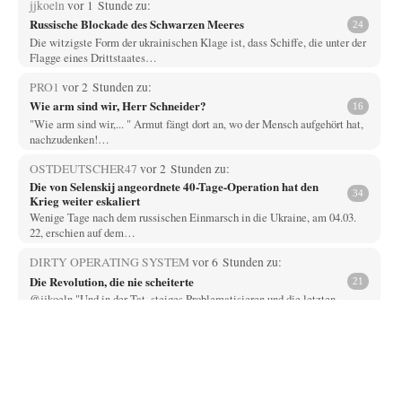
jjkoeln
vor 1 Stunde zu:
Russische Blockade des Schwarzen Meeres
24
Die witzigste Form der ukrainischen Klage ist, dass Schiffe, die unter der
Flagge eines Drittstaates…
PRO1
vor 2 Stunden zu:
Wie arm sind wir, Herr Schneider?
16
"Wie arm sind wir,... " Armut fängt dort an, wo der Mensch aufgehört hat,
nachzudenken!…
OSTDEUTSCHER47
vor 2 Stunden zu:
Die von Selenskij angeordnete 40-Tage-Operation hat den
34
Krieg weiter eskaliert
Wenige Tage nach dem russischen Einmarsch in die Ukraine, am 04.03.
22, erschien auf dem…
DIRTY OPERATING SYSTEM
vor 6 Stunden zu:
Die Revolution, die nie scheiterte
21
@jjkoeln "Und in der Tat, steiges Problematisieren und die letzten
Winkel analysieren ist nicht hilfreich.…
Bernie
vor 6 Stunden zu:
Der Anschlag auf eine Lebenslüge
3
@Thomas Danke für den hilfreichen Hinweis ;-) Ob Hamed Abdel-Samad
seine Thesen von Ex-US-Präsident Bush…