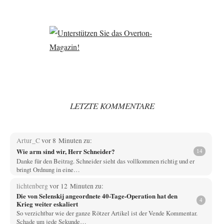
LETZTE KOMMENTARE
Artur_C
vor 8 Minuten zu:
Wie arm sind wir, Herr Schneider?
14
Danke für den Beitrag. Schneider sieht das vollkommen richtig und er
bringt Ordnung in eine…
lichtenberg
vor 12 Minuten zu:
Die von Selenskij angeordnete 40-Tage-Operation hat den
4
Krieg weiter eskaliert
So verzichtbar wie der ganze Rötzer Artikel ist der Vende Kommentar.
Schade um jede Sekunde…