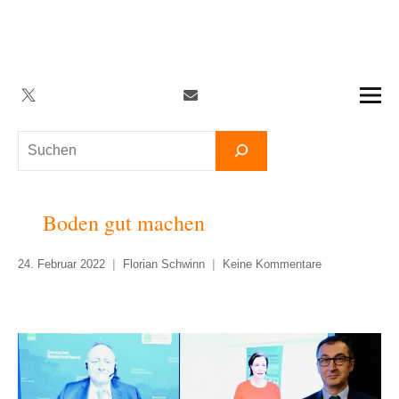
Zum
Inhalt
springen
Twitter
Facebook
YouTube
Telegram
Newsletter
Suchen
Boden gut machen
24. Februar 2022
Florian Schwinn
Keine Kommentare