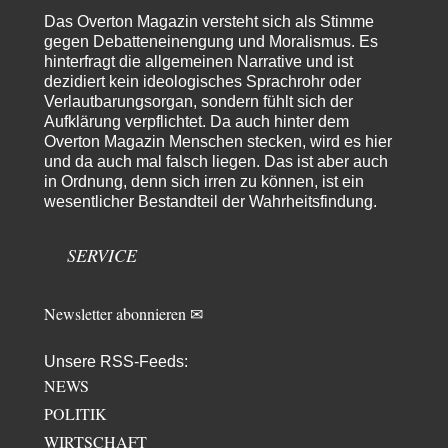
Dissonanzen
1
Das Overton Magazin versteht sich als Stimme
Kleine Korrektur: Anders als Moshe Zuckermann schildet gab es in den
gegen Debatteneinengung und Moralismus. Es
1960er und 1970er Jahren…
hinterfragt die allgemeinen Narrative und ist
dezidiert kein ideologisches Sprachrohr oder
Wolfgang Wirth
vor 8 Stunden zu:
Verlautbarungsorgan, sondern fühlt sich der
Entkernen, Umfunktionieren und (feindlich) Übernehmen
48
Aufklärung verpflichtet. Da auch hinter dem
@Froschhaut Vielen Dank für Ihre freundlichen Worte. Ich nehme an,
Overton Magazin Menschen stecken, wird es hier
dass ich dass stellvertretend auch…
und da auch mal falsch liegen. Das ist aber auch
Frank Herbert
vor 9 Stunden zu:
in Ordnung, denn sich irren zu können, ist ein
Urteil des Bundesverwaltungsgerichts zur ewigen
wesentlicher Bestandteil der Wahrheitsfindung.
33
Geheimhaltung
Es gab überhaupt KEINE Entnazifizierung der Deutschen Justiz nach
Kriegsende! Und es hätte auch keine…
SERVICE
ratzefatz
vor 10 Stunden zu:
Klimalüge und Klimadiktatur?
46
Newsletter abonnieren ✉
Es gibt genau zwei Faktoren, die für unser Klima (eigentlich: die Klimata
der verschiedenen Klimazonen)…
Unsere RSS-Feeds:
arth_
vor 11 Stunden zu:
NEWS
Sollte Bundeswehrwerbung verboten werden?
33
POLITIK
Nr. 6 halte ich für thematisch verfehlt. Unabhängig davon wie man zu
Saudibarbarien oder der…
WIRTSCHAFT