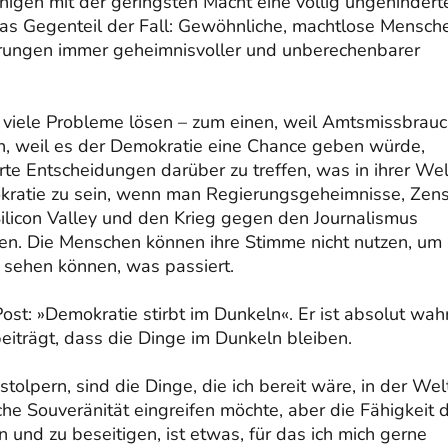
gen mit der geringsten Macht eine völlig ungehindert
das Gegenteil der Fall: Gewöhnliche, machtlose Mensch
ungen immer geheimnisvoller und unberechenbarer
viele Probleme lösen – zum einen, weil Amtsmissbrau
n, weil es der Demokratie eine Chance geben würde,
e Entscheidungen darüber zu treffen, was in ihrer Wel
okratie zu sein, wenn man Regierungsgeheimnisse, Zens
ilicon Valley und den Krieg gegen den Journalismus
hen. Die Menschen können ihre Stimme nicht nutzen, um
 sehen können, was passiert.
t: »Demokratie stirbt im Dunkeln«. Er ist absolut wahr
beiträgt, dass die Dinge im Dunkeln bleiben.
olpern, sind die Dinge, die ich bereit wäre, in der Wel
iche Souveränität eingreifen möchte, aber die Fähigkeit 
n und zu beseitigen, ist etwas, für das ich mich gerne