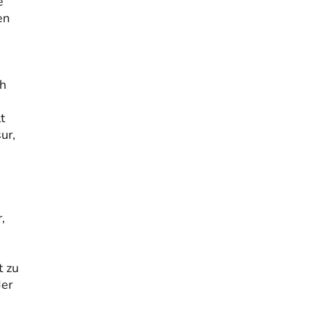
e
en
ch
t
ur,
,
t zu
der