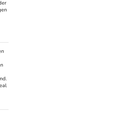
der
gen
en
en
nd.
eal