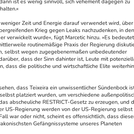
‹, dann ist es wenig sinnvoll, sich vehement dagegen zu
halten.«
 weniger Zeit und Energie darauf verwendet wird, über
übergreifenden Krieg gegen Leaks nachzudenken, in de
ger verwickelt wurde«, fügt Marcetic hinzu. »Es bedeutet
ttlerweile routinemäßige Praxis der Regierung diskutie
n, selbst wegen zugegebenermaßen unbedeutender
darüber, dass der Sinn dahinter ist, Leute mit potenziel
, dass die politische und wirtschaftliche Elite weiterhi
sehen, dass Teixeira ein unwissentlicher Sündenbock is
elbst platziert wurden, um verschiedene außenpolitis
 das abscheuliche RESTRICT-Gesetz zu erzeugen, und 
der US-Regierung werden von der US-Regierung selbst
l war oder nicht, scheint es offensichtlich, dass diese
 drakonischsten Gefängnissysteme unseres Planeten