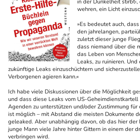
in der Dunkelheit stirbt
wehren, ein Licht einzusc
»Es bedeutet auch, dass
den jahrelangen, partei
zuletzt dieser junge Flie
dass niemand über die mi
das Leben von Mensche
Leaks, zu ruinieren. Und 
zukünftige Leaks einzuschüchtern und sicherzustellen
Verborgenen agieren kann.«
Ich habe viele Diskussionen über die Möglichkeit ge
und dass diese Leaks vom US-Geheimdienstkartell s
Agenden zu unterstützen und/oder Zustimmung für
ist möglich – mit Abstand die meisten Dokumente 
geleaked. Aber unabhängig davon, ob das hier der Fal
junge Mann viele Jahre hinter Gittern in einem der
verbringen wird.