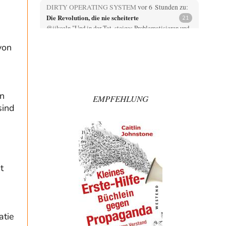
DIRTY OPERATING SYSTEM
vor 6 Stunden zu:
Die Revolution, die nie scheiterte
21
@jjkoeln "Und in der Tat, steiges Problematisieren und
die letzten Winkel analysieren ist nicht hilfreich.…
von
Bernie
vor 6 Stunden zu:
Der Anschlag auf eine Lebenslüge
3
@Thomas Danke für den hilfreichen Hinweis ;-) Ob
Hamed Abdel-Samad seine Thesen von Ex-US-
Präsident Bush…
on
EMPFEHLUNG
sind
Klau-Die
vor 7 Stunden zu:
Helmut Schelsky – Der Mann, der den
27
Marxismus überlebte
Er fragte, wem Fabriken gehören. Die Gegenwart zwingt
zu einer anderen Frage: Wer besitzt die…
DIRTY OPERATING SYSTEM
vor 7 Stunden zu:
t
Morgen kommt der Russe, wir müssen alle
62
sterben!
@Russischer Hacker Selbstverständlich gibt es auch in
Russland Propaganda. Das würde ich nicht bestreiten
wollen.…
atie
Ute Plass
vor 9 Stunden zu: