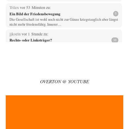
Trilex
vor 53 Minuten zu:
Ein Bild der Friedensbewegung
9
Die Gesellschaft ist wohl noch nicht zur Gänze kriegstauglich aber längst
nicht mehr friedensfähig. Innerer…
jjkoeln
vor 1 Stunde zu:
Rechts- oder Linksträger?
38
Und? Ein Nischenthema, von dem niemand etwas erfährt, wenn es nicht
breitgetreten wird. Man kann…
Vende
vor 3 Stunden zu:
Russische Blockade des Schwarzen Meeres
33
Hat Roskomnadzor neuerdings die Karten mit den russischen Raffinerien
im russischen Intranet gesperrt?
OVERTON @ YOUTUBE
Torsten
vor 4 Stunden zu:
Urteil des Bundesverwaltungsgerichts zur ewigen
35
Geheimhaltung
Der Deep-State braucht Feinde wie ein Fisch das Wasser. Und nichts
erschafft bessere Feinde als…
Ferdinand Wohlgewiehert
vor 4 Stunden zu:
Wie arm sind wir, Herr Schneider?
21
"Art. 20,1 GG: „Die Bundesrepublik Deutschland ist ein demokratischer