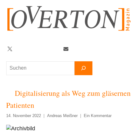
Zum
Inhalt
springen
Twitter
Facebook
YouTube
Telegram
Newsletter
Suchen
Digitalisierung als Weg zum gläsernen
Patienten
14. November 2022
Andreas Meißner
Ein Kommentar