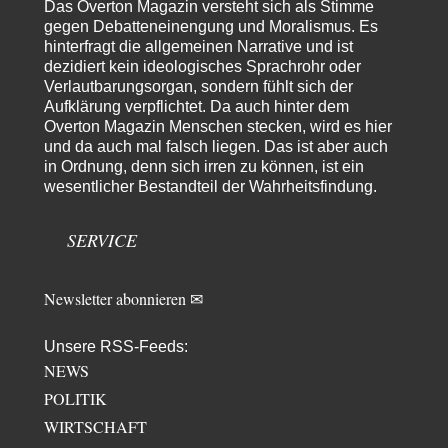
Das Overton Magazin versteht sich als Stimme
»Der freie Wille ist ein Mythos«
34
gegen Debatteneinengung und Moralismus. Es
Rrrrrrichtig: Kritik am Chef und Du wirst exkludiert. Ein typischer
hinterfragt die allgemeinen Narrative und ist
Schulterklopferblog. Wer wie Herr Erdmann…
dezidiert kein ideologisches Sprachrohr oder
Platons Sokrates
vor 11 Stunden zu:
Verlautbarungsorgan, sondern fühlt sich der
Die Revolution, die nie scheiterte
22
Aufklärung verpflichtet. Da auch hinter dem
Es gibt 3 Arten von Freiheit: die geistige ,die seelische und die physische.
Overton Magazin Menschen stecken, wird es hier
Man darf…
und da auch mal falsch liegen. Das ist aber auch
in Ordnung, denn sich irren zu können, ist ein
Erzengelin
vor 12 Stunden zu:
wesentlicher Bestandteil der Wahrheitsfindung.
Leihmutterschaft als Zweig des Transhumanismus
35
es ist zum verzweifeln. so widerlich. ekelhaft, grausam. wahrscheinlich
hat das alles keinen zweck mehr,…
SERVICE
emil
vor 14 Stunden zu:
From Field to Glass – Bio hochprozentig
7
Newsletter abonnieren ✉
Zum Nordsee-Whisky geht auch prima ein Matjesbrötchen, ich hab's für
euch getestet. Beim Etikett ist…
Unsere RSS-Feeds:
emil
vor 16 Stunden zu:
NEWS
Absurde Debatte um Ceuta-„Invasion“ durch Marokko
21
vertieft EU-Spaltung
POLITIK
China sagt jetzt auch etwas: Interessant ist vor allem die offizielle
WIRTSCHAFT
Anerkennung der USA, das…