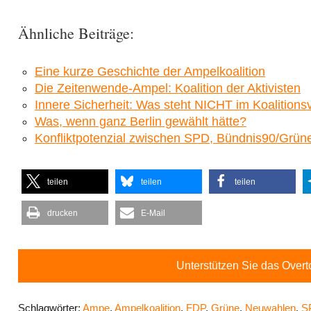
Ähnliche Beiträge:
Eine kurze Geschichte der Ampelkoalition
Die Zeitenwende-Ampel: Koalition der Aktivisten
Innere Sicherheit: Was steht NICHT im Koalitions
Was, wenn ganz Berlin gewählt hätte?
Konfliktpotenzial zwischen SPD, Bündnis90/Grünen
teilen
teilen
teilen
drucken
E-Mail
Unterstützen Sie das Over
Schlagwörter:
Ampe
,
Ampelkoalition
,
FDP
,
Grüne
,
Neuwahlen
,
S