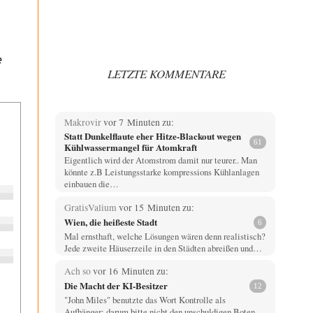
e
LETZTE KOMMENTARE
Makrovir
vor 7 Minuten zu:
Statt Dunkelflaute eher Hitze-Blackout wegen
61
Kühlwassermangel für Atomkraft
Eigentlich wird der Atomstrom damit nur teurer.. Man
könnte z.B Leistungsstarke kompressions Kühlanlagen
einbauen die…
GratisValium
vor 15 Minuten zu:
Wien, die heißeste Stadt
6
Mal ernsthaft, welche Lösungen wären denn realistisch?
Jede zweite Häuserzeile in den Städten abreißen und…
Ach so
vor 16 Minuten zu:
Die Macht der KI-Besitzer
12
"John Miles" benutzte das Wort Kontrolle als
Aufhänger; darum bitte nicht den unschuldigen Boten