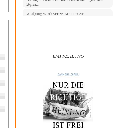
köpfen.…
Wolfgang Wirth
vor 56 Minuten zu:
Die Araber und die Shoah
5
@mahem Haben Sie diese Passage von mir eigentlich
gelesen? "Ich erwarte von Herrn Zuckermann ja…
Theo Noestonto
vor 1 Stunde zu:
Die Westbank in New York
6
"Das hielt Amerika nicht davon ab, Afghanistan zu
EMPFEHLUNG
besetzen, die Gesellschaft umzubauen, den
Drogenanbau zu…
Zombienation
vor 2 Stunden zu:
CSD-Anschlag: Amri 2.0?
4
vergiss den Bademantel morden früh nicht, öffentkich
das Politbüro zu kritisieren ist in .DE wieder…
AeaP
vor 2 Stunden zu:
Absurde Debatte um Ceuta-„Invasion“ durch
9
Marokko vertieft EU-Spaltung
Jetzt versuchen "interessierte Kreise" Georg Restle
fertigzumachen, der in der Ceuta-Angelegenheit von
einem "US-israelisch-marokkanischen Bündnis"…