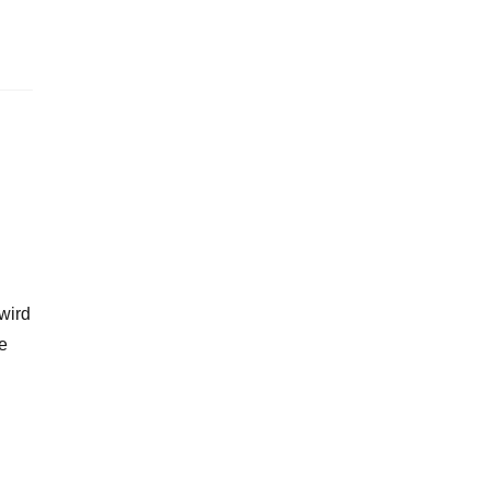
 wird
e