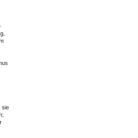
n
e
g,
em
smus
 sie
m;
r