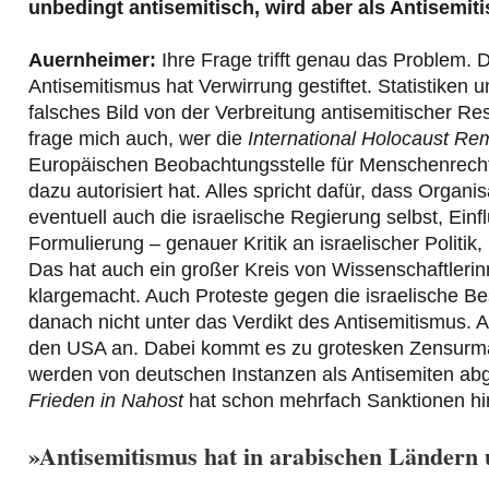
unbedingt antisemitisch, wird aber als Antisemit
Auernheimer:
Ihre Frage trifft genau das Problem
Antisemitismus hat Verwirrung gestiftet. Statistiken
falsches Bild von der Verbreitung antisemitischer Re
frage mich auch, wer die
International Holocaust Re
Europäischen Beobachtungsstelle für Menschenrechte,
dazu autorisiert hat. Alles spricht dafür, dass Organ
eventuell auch die israelische Regierung selbst, Einf
Formulierung – genauer Kritik an israelischer Politik,
Das hat auch ein großer Kreis von Wissenschaftleri
klargemacht. Auch Proteste gegen die israelische B
danach nicht unter das Verdikt des Antisemitismus. 
den USA an. Dabei kommt es zu grotesken Zensurm
werden von deutschen Instanzen als Antisemiten ab
Frieden in Nahost
hat schon mehrfach Sanktionen 
»Antisemitismus hat in arabischen Ländern