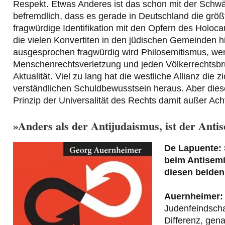
Respekt. Etwas Anderes ist das schon mit der Schwär
befremdlich, dass es gerade in Deutschland die grö
fragwürdige Identifikation mit den Opfern des Holoc
die vielen Konvertiten in den jüdischen Gemeinden h
ausgesprochen fragwürdig wird Philosemitismus, wenn
Menschenrechtsverletzung und jeden Völkerrechtsbr
Aktualität. Viel zu lang hat die westliche Allianz die 
verständlichen Schuldbewusstsein heraus. Aber diese
Prinzip der Universalität des Rechts damit außer Acht
»Anders als der Antijudaismus, ist der Ant
De Lapuente: 
beim Antisemi
diesen beiden
Auernheimer:
Judenfeindschaf
Differenz, gen