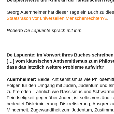
Beispielsweise die Kritik an der israelischen Re
Georg Auernheimer hat dieser Tage ein Buch zu dies
Staatsräson vor universellen Menschenrechten?«
.
Roberto De Lapuente sprach mit ihm.
De Lapuente: Im Vorwort Ihres Buches schreiben
[…] vom klassischen Antisemitismus zum Philo
dass das letztlich weitere Probleme aufwirft?
Auernheimer:
Beide, Antisemitismus wie Philosemit
Folgen für den Umgang mit Juden, Judentum und Isra
zu Fremden – ähnlich wie Rassismus und Schwärmerei
Feindseligkeit gegenüber Juden, ist selbstverständl
bedeutet Diskriminierung, Diskretisierung, Ausgrenz
Minderheit. Zugewandtheit zum Judentum, Zustimmung