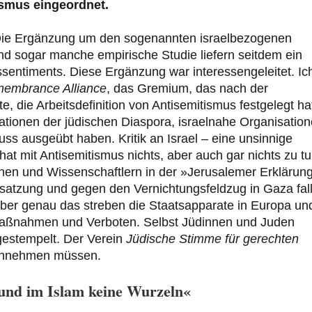
ismus eingeordnet.
. Die Ergänzung um den sogenannten israelbezogenen
 und sogar manche empirische Studie liefern seitdem ein
ssentiments. Diese Ergänzung war interessengeleitet. Ic
membrance Alliance
, das Gremium, das nach der
 die Arbeitsdefinition von Antisemitismus festgelegt ha
isationen der jüdischen Diaspora, israelnahe Organisation
luss ausgeübt haben. Kritik an Israel – eine unsinnige
 hat mit Antisemitismus nichts, aber auch gar nichts zu tu
nnen und Wissenschaftlern in der »Jerusalemer Erklärun
esatzung und gegen den Vernichtungsfeldzug in Gaza fal
Aber genau das streben die Staatsapparate in Europa un
aßnahmen und Verboten. Selbst Jüdinnen und Juden
gestempelt. Der Verein
Jüdische Stimme
für gerechten
hinnehmen müssen.
 und im Islam keine Wurzeln«