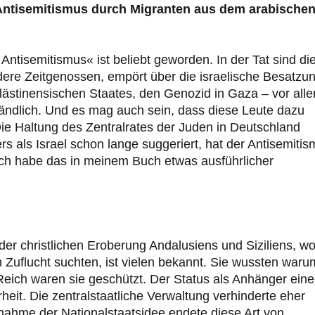
Antisemitismus durch Migranten aus dem arabische
Antisemitismus« ist beliebt geworden. In der Tat sind di
e Zeitgenossen, empört über die israelische Besatzun
alästinensischen Staates, den Genozid in Gaza – vor all
ständlich. Und es mag auch sein, dass diese Leute dazu
Die Haltung des Zentralrates der Juden in Deutschland
s als Israel schon lange suggeriert, hat der Antisemiti
Ich habe das in meinem Buch etwas ausführlicher
r christlichen Eroberung Andalusiens und Siziliens, wo
n Zuflucht suchten, ist vielen bekannt. Sie wussten waru
eich waren sie geschützt. Der Status als Anhänger eine
eit. Die zentralstaatliche Verwaltung verhinderte eher
rnahme der Nationalstaatsidee endete diese Art von