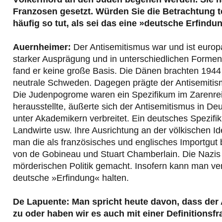
Franzosen gesetzt. Würden Sie die Betrachtung t
häufig so tut, als sei das eine »deutsche Erfindu
Auernheimer:
Der Antisemitismus war und ist europa
starker Ausprägung und in unterschiedlichen Forme
fand er keine große Basis. Die Dänen brachten 194
neutrale Schweden. Dagegen prägte der Antisemitismu
Die Judenpogrome waren ein Spezifikum im Zarenreich
herausstellte, äußerte sich der Antisemitismus in De
unter Akademikern verbreitet. Ein deutsches Spezif
Landwirte usw. Ihre Ausrichtung an der völkischen I
man die als französisches und englisches Importgut 
von de Gobineau und Stuart Chamberlain. Die Nazis
mörderischen Politik gemacht. Insofern kann man ve
deutsche »Erfindung« halten.
De Lapuente: Man spricht heute davon, dass der 
zu oder haben wir es auch mit einer Definitionsfrag