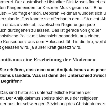
merei. Der australische Historiker Dirk Moses findet es
ßten Fangemeinden für Klezmer-Musik geben soll. Eine
aust? – So fragt er sich. Deborah Feldman wundert sich 
ierzulande. Das kannte sie offenbar in den USA nicht. A
 er dazu verleitet, israelischen Regierungen jede
uch durchgehen zu lassen. Das ist gerade von großer
zionistische Politik mit Nachsicht behandelt, aus einem
 Konsequenz aus dem Holocaust führt in die Irre, weil 
 gelassen wird, ja außer Kraft gesetzt wird.
isemitismus eine Erscheinung der Moderne«
Sie erklären, dass man vom Antijudaismus ausgehe
tismus landete. Was ist denn der Unterschied zwisc
 Begriffen?
Das sind historisch unterschiedliche Formen der
t. Der Antijudaismus speiste sich aus der religiösen
auer aus der schwierigen Beziehung des Christentums z