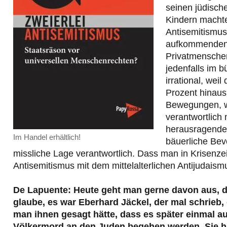
seinen jüdisch
Kindern machte
Antisemitismus
aufkommenden 
Privatmenschen
jedenfalls im b
irrational, wei
Prozent hinaus
Bewegungen, we
verantwortlich 
herausragende 
Im Handel erhältlich!
bäuerliche Bev
missliche Lage verantwortlich. Dass man in Krisenze
Antisemitismus mit dem mittelalterlichen Antijudai
De Lapuente: Heute geht man gerne davon aus, d
glaube, es war Eberhard Jäckel, der mal schrie
man ihnen gesagt hätte, dass es später einmal a
Völkermord an den Juden begehen werden. Sie hätt