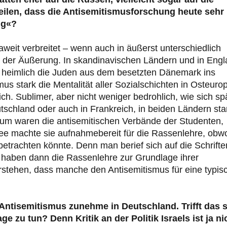
eilen, dass die Antisemitismusforschung heute sehr
ng«?
weit verbreitet – wenn auch in äußerst unterschiedlich
n der Äußerung. In skandinavischen Ländern und in Eng
4 heimlich die Juden aus dem besetzten Dänemark ins
s stark die Mentalität aller Sozialschichten in Osteuro
. Sublimer, aber nicht weniger bedrohlich, wie sich sp
utschland oder auch in Frankreich, in beiden Ländern sta
ikum waren die antisemitischen Verbände der Studenten,
dee machte sie aufnahmebereit für die Rassenlehre, obw
betrachten könnte. Denn man berief sich auf die Schrifte
 haben dann die Rassenlehre zur Grundlage ihrer
rstehen, dass manche den Antisemitismus für eine typis
Antisemitismus zunehme in Deutschland. Trifft das 
e zu tun? Denn Kritik an der Politik Israels ist ja ni