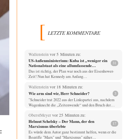
LETZTE KOMMENTARE
Wallenstein
vor 5 Minuten zu:
US-Außenministerium: Kuba ist „weniger ein
31
Nationalstaat als eine allumfassende
Geheimdienst- und Subversionsoperation
Das ist richtig, der Plan war noch aus der Eisenhower-
Zeit! Nun hat Kennedy am Anfang…
Wallenstein
vor 18 Minuten zu:
Wie arm sind wir, Herr Schneider?
3
"Schneider trat 2022 aus der Linkspartei aus, nachdem
Wagenknecht die „Zeitenwende“ und den Bruch der…
OberstMeyer
vor 25 Minuten zu:
Helmut Schelsky – Der Mann, der den
17
Marxismus überlebte
:
Es würde dem Autor ganz bestimmt helfen, wenn er die
Begriffe "Marx" und "Marxismus" näher…