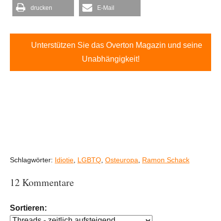
drucken
E-Mail
Unterstützen Sie das Overton Magazin und seine
Unabhängigkeit!
Schlagwörter:
Idiotie
,
LGBTQ
,
Osteuropa
,
Ramon Schack
12 Kommentare
Sortieren: