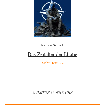
Hallo venice im Link unten gibt es einen Screenshot vielleicht ist es der
Besagte.....
Russischer Hacker
vor 3 Stunden zu:
Russische Blockade des Schwarzen Meeres
32
Mit dem Westen gibt es keine Geschäfte mehr. Warum hat Russland das
nicht früher gemacht?…
Peter Müller
vor 6 Stunden zu:
Der Krieg aus dem Baumarkt: Wie billige Drohnen die
1
Militärmacht verändern
Ramon Schack
Warum werden wichtigere Fragen nicht gestellt? Auch die KI könnte mir
nur sagen, was die…
Das Zeitalter der Idiotie
Claire Grube
vor 6 Stunden zu:
Mehr Details »
»Der freie Wille ist ein Mythos«
45
Rrrrrrichtig: Kritik am Chef und Du wirst exkludiert. Ein typischer
Schulterklopferblog. Wer wie Herr Erdmann…
kwf
vor 6 Stunden zu:
Wie arm sind wir, Herr Schneider?
20
"Der Wertewesten hätte ihn verhindern können." Da liegen Sie falsch.
OVERTON @ YOUTUBE
Und warum? Erstens, weil der…
Platons Sokrates
vor 7 Stunden zu: