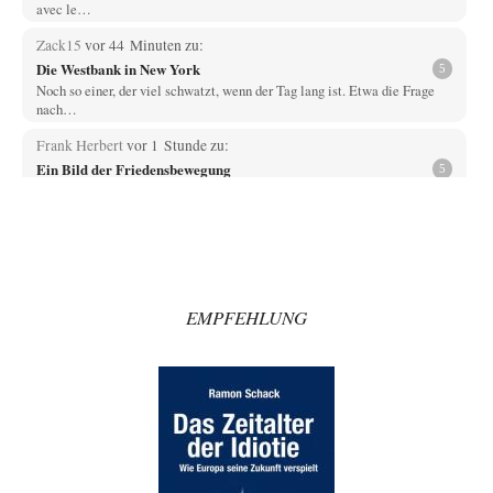
avec le…
Zack15
vor 44 Minuten zu:
Die Westbank in New York
5
Noch so einer, der viel schwatzt, wenn der Tag lang ist. Etwa die Frage
nach…
Frank Herbert
vor 1 Stunde zu:
Ein Bild der Friedensbewegung
5
Die erste wichtige Erkenntnis ist, dass in keiner sogenannten modernen
Demokratie je die Frage "Krieg…
Artur_C
vor 1 Stunde zu:
Rechts- oder Linksträger?
37
Aber traut euch, mit einer Latzhose rumzulaufen. Machen sie nicht. Zu
geringes Aggressionspotential.
EMPFEHLUNG
im-vertrauen-gesagt
vor 2 Stunden zu:
Helmut Schelsky – Der Mann, der den Marxismus überlebte
33
Was man sagen könnte das er die Rolle des Menschen unterschätzt hat
und ihm mehr…
Rubis
vor 3 Stunden zu:
Die von Selenskij angeordnete 40-Tage-Operation hat den
65
Krieg weiter eskaliert