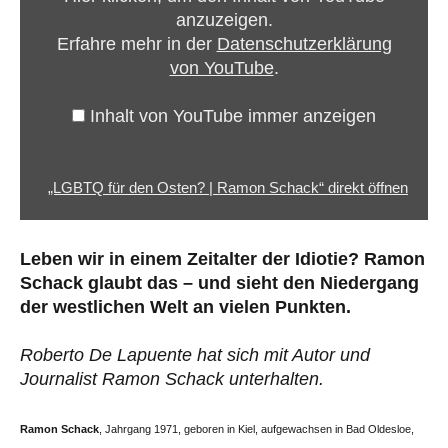
|
anzuzeigen.
Ramon
Erfahre mehr in der
Datenschutzerklärung
Schack“
von YouTube
.
von
YouTube
Inhalt von YouTube immer anzeigen
anzeigen
„LGBTQ für den Osten? | Ramon Schack“ direkt öffnen
Leben wir in einem Zeitalter der Idiotie? Ramon
Schack glaubt das – und sieht den Niedergang
der westlichen Welt an vielen Punkten.
Roberto De Lapuente hat sich mit Autor und
Journalist Ramon Schack unterhalten.
Ramon Schack
, Jahrgang 1971, geboren in Kiel, aufgewachsen in Bad Oldesloe,