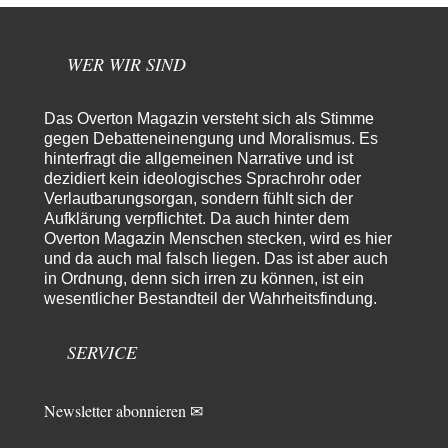
Bernie
vor 23 Stunden zu:
Der Anschlag auf eine Lebenslüge
1
@Thomas Danke für den hilfreichen Hinweis ;-) Ob Hamed Abdel-Samad
WER WIR SIND
seine Thesen von Ex-US-Präsident Bush…
Ute Plass
vor 1 Tag zu:
Das Overton Magazin versteht sich als Stimme
Urteil des Bundesverwaltungsgerichts zur ewigen
34
gegen Debatteneinengung und Moralismus. Es
Geheimhaltung
Gaby Weber stellt fest : "So ist das in der Bundesrepublik: von
hinterfragt die allgemeinen Narrative und ist
Transparenz, Rechtstaatlichkeit und…
dezidiert kein ideologisches Sprachrohr oder
Verlautbarungsorgan, sondern fühlt sich der
El-G
vor 1 Tag zu:
Aufklärung verpflichtet. Da auch hinter dem
US-Außenministerium: Kuba ist „weniger ein Nationalstaat
32
Overton Magazin Menschen stecken, wird es hier
als eine allumfassende Geheimdienst- und
und da auch mal falsch liegen. Das ist aber auch
Subversionsoperation
Gut, dass Sie »Schande« geschrieben haben und nicht „Scheitern“, denn
in Ordnung, denn sich irren zu können, ist ein
das war und ist es…
wesentlicher Bestandteil der Wahrheitsfindung.
Stefan M
vor 1 Tag zu:
Masseninvasion von Ceuta: Ein organisierter Angriff
2
SERVICE
Ja ja, das ist der Fluch der schönen neuen Smartphone-Zeit. Einer ruft und
Zehntausende dackeln…
Newsletter abonnieren ✉