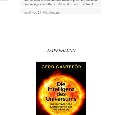
um einen geschichtlichen Abriss des Palästina/Israel…
AeaP
vor 24 Minuten zu:
Absurde Debatte um Ceuta-„Invasion“ durch
14
Marokko vertieft EU-Spaltung
Jetzt versuchen "interessierte Kreise" Georg Restle
fertigzumachen, der in der Ceuta-Angelegenheit von
einem "US-israelisch-marokkanischen Bündnis"…
Adel verpflichtet
vor 57 Minuten zu:
CSD-Anschlag: Amri 2.0?
EMPFEHLUNG
3
Wir werden doch wie immer auch hier nur verarscht und
wer glaubt das ein SWAT-Team…
Adel verpflichtet
vor 1 Stunde zu:
Die Macht der KI-Besitzer
11
This is what we get: Gates Foundation finanziert KI-
gesteuerte Erschaffung synthetischer Viren. Nicht nur
das…
Theo Noestonto
vor 1 Stunde zu:
Rechts- oder Linksträger?
40
Schafft man es nichtmal mehr in die gegenwärtige
Politik, macht man eben mittels Modebeiträgen auf…