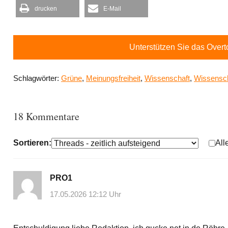
drucken
E-Mail
Unterstützen Sie das Over
Schlagwörter:
Grüne
,
Meinungsfreiheit
,
Wissenschaft
,
Wissenscha
18 Kommentare
Sortieren:
All
PRO1
17.05.2026 12:12 Uhr