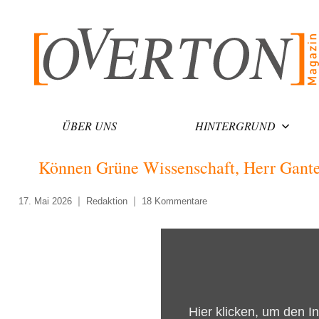
Zum
Inhalt
springen
ÜBER UNS
HINTERGRUND
Können Grüne Wissenschaft, Herr Gante
17. Mai 2026
Redaktion
18 Kommentare
„Können
Grüne
Wissenschaft,
Herr
Hier klicken, um den I
Ganteför?“