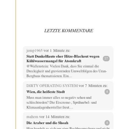
LETZTE KOMMENTARE
jemp1965
vor 1 Minute zu:
Statt Dunkelflaute eher Hitze-Blackout wegen
57
Kühlwassermangel für Atomkraft
@Wallenstein: Vielen Dank, dass Sie einmal die
Dreckigkeit und gravierenden Umweltfolgen des Uran-
Bergbaus thematisieren. Ein…
DIRTY OPERATING SYSTEM
vor 7 Minuten zu:
Wien, die heißeste Stadt
4
Muss man immer alles so negativ sehen und
schlechtreden? Die Eiscreme-, Sprühnebel- und
Klimaanlagenhersteller freut…
mahem
vor 14 Minuten zu:
Die Araber und die Shoah
4
Hier handelt es sich um eine Buchbesprechung und nicht