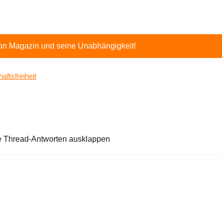
ton Magazin und seine Unabhängigkeit!
ftsfreiheit
e Thread-Antworten ausklappen