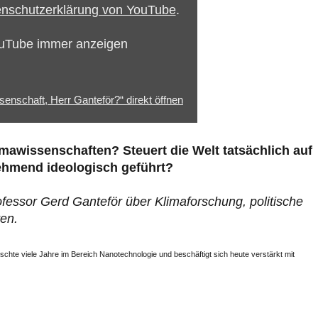
nschutzerklärung von YouTube
.
ouTube immer anzeigen
nschaft, Herr Ganteför?“ direkt öffnen
imawissenschaften? Steuert die Welt tatsächlich auf
nehmend ideologisch geführt?
ofessor Gerd Ganteför über Klimaforschung, politische
ten.
rschte viele Jahre im Bereich Nanotechnologie und beschäftigt sich heute verstärkt mit