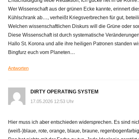
Entschuldigung liebe Redaktion, ich gucke net in de Röhr
Wer Wissenschaft aus der grünen Ecke kannte, erinnert die
Kühlschrank ab…, verheißt Kriegsverbrechen für gut, beteil
Welchen wissenschaftlichen Diskurs will die Grüne oder son
Diese Wissenschaft ist durch systematische Veränderungen
Hallo St. Korona und alle ihre heiligen Patronen standen wi
Bingfurz euch vom Planeten…
Antworten
DIRTY OPERATING SYSTEM
17.05.2026 12:53 Uhr
Hier muss ich aber entschieden widersprechen. Es sind nich
(weiß-)blaue, rote, orange, blaue, braune, regenbogenfarbig