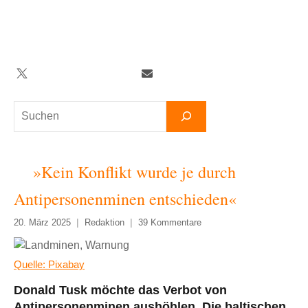
Zum
Inhalt
springen
Twitter
Facebook
YouTube
Telegram
Newsletter
Suchen
»Kein Konflikt wurde je durch
Antipersonenminen entschieden«
20. März 2025
Redaktion
39 Kommentare
Quelle: Pixabay
Donald Tusk möchte das Verbot von
Antipersonenminen aushöhlen. Die baltischen