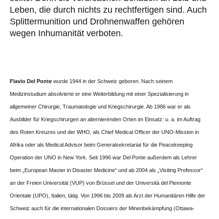
Leben, die durch nichts zu rechtfertigen sind. Auch
Splittermunition und Drohnenwaffen gehören
wegen Inhumanität verboten.
Flavio Del Ponte
wurde 1944 in der Schweiz geboren. Nach seinem
Medizinstudium absolvierte er eine Weiterbildung mit einer Spezialisierung in
allgemeiner Chirurgie, Traumatologie und Kriegschirurgie. Ab 1986 war er als
Ausbilder für Kriegschirurgen an alternierenden Orten im Einsatz: u. a. im Auftrag
des Roten Kreuzes und der WHO, als Chief Medical Officer der UNO-Mission in
Afrika oder als Medical Advisor beim Generalsekretariat für die Peacekeeping
Operation der UNO in New York. Seit 1996 war Del Ponte außerdem als Lehrer
beim „European Master in Disaster Medicine“ und ab 2004 als „Visiting Professor“
an der Freien Universität (VUP) von Brüssel und der Università del Piemonte
Orientale (UPO), Italien, tätig. Von 1996 bis 2009 als Arzt der Humanitären Hilfe der
Schweiz auch für die internationalen Dossiers der Minenbekämpfung (Ottawa-