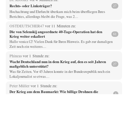
Rechts- oder Linksträger?
27
Hochachtung und Ehrfurcht überkam mich beim überfliegen Ihres
Berichtes, allerdings bleibt die Frage, was 2…
OSTDEUTSCHER47
vor 11 Minuten zu:
Die von Selenskij angeordnete 40-Tage-Operation hat den
61
Krieg weiter eskaliert
Hallo venice12! Vielen Dank für Ihren Hinweis. Es gab zur damaligen
Zeit noch ein weiteres…
Phineas
vor 1 Stunde zu:
Wacht Deutschland nun in dem Krieg auf, den es seit Jahren
27
maßgeblich unterstützt?
Was für Zeiten. Vor 45 Jahren konnte in der Bundesrepublik noch ein
Lokaljournalist so etwas…
Peter Müller
vor 1 Stunde zu:
Der Krieg aus dem Baumarkt: Wie billige Drohnen die
1
Militärmacht verändern
Warum werden wichtigere Fragen nicht gestellt? Auch die KI könnte mir
nur sagen, was die…
Claire Grube
vor 2 Stunden zu:
»Der freie Wille ist ein Mythos«
59
Rrrrrrichtig: Kritik am Chef und Du wirst exkludiert. Ein typischer