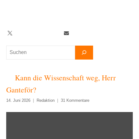
Zum
Inhalt
springen
Twitter
Facebook
YouTube
Telegram
Newsletter
Suchen
Kann die Wissenschaft weg, Herr
Ganteför?
14. Juni 2026
Redaktion
31 Kommentare
„Kann
die
Wissenschaft