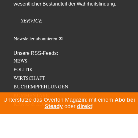
wesentlicher Bestandteil der Wahrheitsfindung.
YaSa
vor 1 Tag zu:
Dissonanzen
1
Kleine Korrektur: Anders als Moshe Zuckermann schildet gab es in den
SERVICE
1960er und 1970er Jahren…
Newsletter abonnieren ✉
Unsere RSS-Feeds:
NEWS
POLITIK
WIRTSCHAFT
BUCHEMPFEHLUNGEN
KOMMENTARE
Unterstütze das Overton Magazin: mit einem
Abo bei
KRASS & KONKRET
Steady
oder
direkt
!
INFORMATIONEN