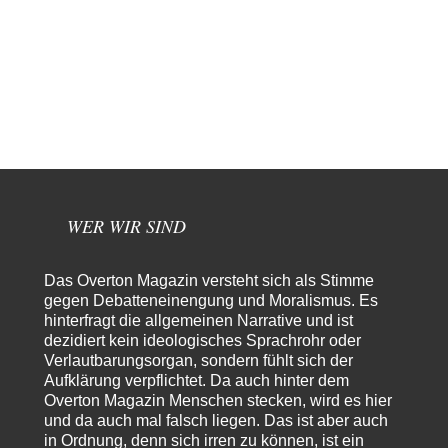
Der Anschlag auf eine Lebenslüge
3
@Thomas Danke für den hilfreichen Hinweis ;-) Ob Hamed Abdel-Samad
seine Thesen von Ex-US-Präsident Bush…
Ute Plass
vor 20 Stunden zu:
Urteil des Bundesverwaltungsgerichts zur ewigen
34
Geheimhaltung
Gaby Weber stellt fest : "So ist das in der Bundesrepublik: von
Transparenz, Rechtstaatlichkeit und…
El-G
vor 21 Stunden zu:
US-Außenministerium: Kuba ist „weniger ein Nationalstaat
32
als eine allumfassende Geheimdienst- und
WER WIR SIND
Subversionsoperation
Gut, dass Sie »Schande« geschrieben haben und nicht „Scheitern“, denn
das war und ist es…
Das Overton Magazin versteht sich als Stimme
Stefan M
vor 22 Stunden zu:
gegen Debatteneinengung und Moralismus. Es
Masseninvasion von Ceuta: Ein organisierter Angriff
2
hinterfragt die allgemeinen Narrative und ist
Ja ja, das ist der Fluch der schönen neuen Smartphone-Zeit. Einer ruft und
dezidiert kein ideologisches Sprachrohr oder
Zehntausende dackeln…
Verlautbarungsorgan, sondern fühlt sich der
Schattenland
vor 1 Tag zu:
Aufklärung verpflichtet. Da auch hinter dem
Unkabarettistische Anstalten
1
Overton Magazin Menschen stecken, wird es hier
Dem schließe ich mich 100 pro an - das deutsche politische Kabarett ist
und da auch mal falsch liegen. Das ist aber auch
tot (Lisa…
in Ordnung, denn sich irren zu können, ist ein