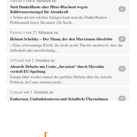
Patient 0
vor 6 Minuten zu:
Statt Dunkelflaute eher Hitze-Blackout wegen
41
Kühlwassermangel für Atomkraft
> Schon nur mit solchen Anlagen kann man die Dunkelflauten-
Problematik lösen. Du musst 12h Nacht…
Patient 0
vor 27 Minuten zu:
Helmut Schelsky – Der Mann, der den Marxismus überlebte
34
> Eine schwammige Kritik, die nicht an der Theorie nachweist, dass die
fehlerhaft oder unvollständig…
@Frank
vor 2 Stunden zu:
Absurde Debatte um Ceuta-„Invasion“ durch Marokko
16
vertieft EU-Spaltung
Europa führt wieder einmal die perfekte Debatte über das falsche
Problem. In Ceuta strömen nicht…
Conrad
vor 3 Stunden zu:
Entkernen, Umfunktionieren und (feindlich) Übernehmen
49
Die NATO-Manöver gibt es noch. Mehr, als, zuvor, größere, nur eben jetzt
ein paar tausend…
Whoopy
vor 3 Stunden zu:
Russische Blockade des Schwarzen Meeres
34
Fragen, die sich stellen: Wem nützt das Ganze und wer hat ein Interesse