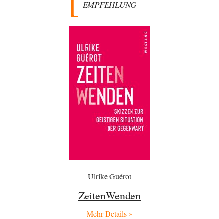
an einer…
EMPFEHLUNG
El-G
vor 9 Stunden zu:
Rechts- oder Linksträger?
39
Lieber jjkoeln, im Gegensatz zu anderen Texten von RdL, ist dieser
explizit als "Glosse" ausgezeichnet.…
Mikrowelle
vor 10 Stunden zu:
Wacht Deutschland nun in dem Krieg auf, den es seit Jahren
60
maßgeblich unterstützt?
Bei meinen Ermittlungen bin ich auf dieses alte, streng geheime Video
des "60 Minutes"-Kanals (eng.)…
Trilex
vor 10 Stunden zu:
Ein Bild der Friedensbewegung
9
Die Gesellschaft ist wohl noch nicht zur Gänze kriegstauglich aber längst
nicht mehr friedensfähig. Innerer…
Torsten
vor 13 Stunden zu:
Urteil des Bundesverwaltungsgerichts zur ewigen
35
Geheimhaltung
Ulrike Guérot
Der Deep-State braucht Feinde wie ein Fisch das Wasser. Und nichts
erschafft bessere Feinde als…
ZeitenWenden
Ferdinand Wohlgewiehert
vor 13 Stunden zu:
Mehr Details »
Wie arm sind wir, Herr Schneider?
21