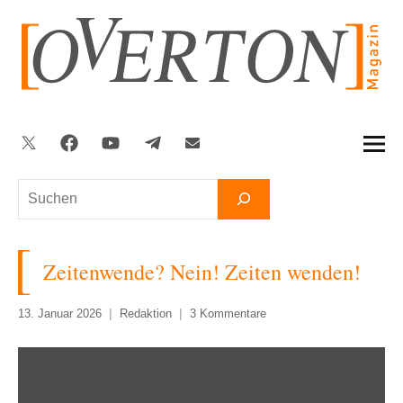
Zum
Inhalt
springen
Twitter
Facebook
YouTube
Telegram
Newsletter
Suchen
Zeitenwende? Nein! Zeiten wenden!
13. Januar 2026
Redaktion
3 Kommentare
„Zeitenwende?
Nein!