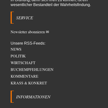
wesentlicher Bestandteil der Wahrheitsfindung.
El-G
vor 2 Tagen zu:
US-Außenministerium: Kuba ist „weniger ein Nationalstaat
32
als eine allumfassende Geheimdienst- und
SERVICE
Subversionsoperation
Gut, dass Sie »Schande« geschrieben haben und nicht „Scheitern“, denn
das war und ist es…
Newsletter abonnieren ✉
Unsere RSS-Feeds:
NEWS
POLITIK
WIRTSCHAFT
BUCHEMPFEHLUNGEN
KOMMENTARE
KRASS & KONKRET
INFORMATIONEN